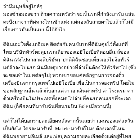
ว่ามีมนุษย์อยู่ใกล้ๆ
มองซ้ายมองขวา ด้วยความหวังว่า จะเห็นรถที่กำลังมารับ แล่น
ตะบึงมาจากทิศทางไหนซักแห่ง แต่มองลับสายตาไปแล้วก็ไม่มี
เรื่องราวมันเป็นแบบนี้ได้ยังไง
ดิฉันเอะใจตั้งแต่อีเมล ติดต่อกับคนขับรถที่ดิฉันคุยไว้ตั้งแต่ที่
ไทย บริษัททัวร์ตะลุยนรกเดียวของเอธิโอเปียที่ตอบอีเมล์ของ
ดิฉัน (ส่งไปหาสามสี่บริษัท) ปกติดิฉันชอบเที่ยวเองไม่ง้อทัวร์
แต่ถ้าจะไปนรก มันมีเหตุบางอย่างที่จำเป็นต้องให้ทัวร์พาไป (ซึ่ง
จะขอเล่าในบทต่อๆไป) พวกเขาขอแค่หลักฐานการจองตั๋ว
เครื่องบินจากกรุงเทพไปเอธิโอเปีย เพื่อเป็นการจองทริป โดยไม่
ขอหลักฐานอื่น แล้วก็บอกแค่ว่า เอาเงินค่าทริป ค่าโรงแรม ค่า
ตั๋วเครื่องบินในประเทศทั้งหมด ไปจ่ายที่คนรถคนแรกที่จะเจอ
ดิฉัน (ก็คือคนที่มารับฉันที่สนามบิน Bole เมื่อวานนี้)
แต่ก็ไม่ได้บอกรายละเอียดหลังจากนั้นเลยว่า แผนของแต่ละวัน
เป็นยังไง ใครจะมารับที่ Makele มารับกี่โมง ต้องเจอที่ไหน
ดิฉันพยายามอีเมล์ และเฟสบุคถามรายละเอียดตั้งแต่อยู่ที่ไทย