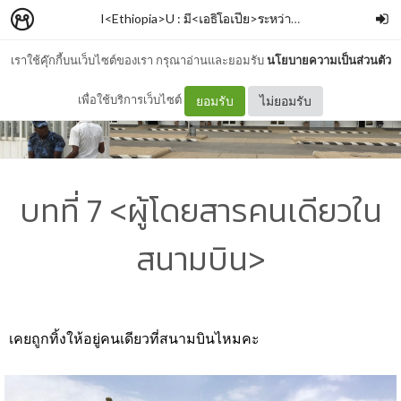
I<Ethiopia>U : มี<เอธิโอเปีย>ระหว่างเรา
–
Armmie Born
เราใช้คุ๊กกี้บนเว็บไซต์ของเรา กรุณาอ่านและยอมรับ
นโยบายความเป็นส่วนตัว
เพื่อใช้บริการเว็บไซต์
ยอมรับ
ไม่ยอมรับ
บทที่ 7 <ผู้โดยสารคนเดียวใน
สนามบิน>
เคยถูกทิ้งให้อยู่คนเดียวที่สนามบินไหมคะ