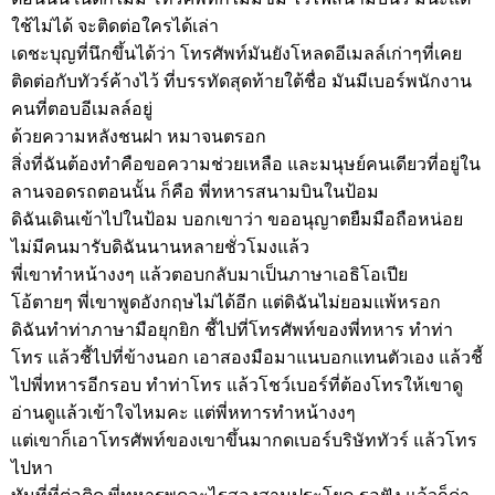
ใช้ไม่ได้ จะติดต่อใครได้เล่า
เดชะบุญที่นึกขึ้นได้ว่า โทรศัพท์มันยังโหลดอีเมลล์เก่าๆที่เคย
ติดต่อกับทัวร์ค้างไว้ ที่บรรทัดสุดท้ายใต้ชื่อ มันมีเบอร์พนักงาน
คนที่ตอบอีเมลล์อยู่
ด้วยความหลังชนฝา หมาจนตรอก
สิ่งที่ฉันต้องทำคือขอความช่วยเหลือ และมนุษย์คนเดียวที่อยู่ใน
ลานจอดรถตอนนั้น ก็คือ พี่ทหารสนามบินในป้อม
ดิฉันเดินเข้าไปในป้อม บอกเขาว่า ขออนุญาตยืมมือถือหน่อย
ไม่มีคนมารับดิฉันนานหลายชั่วโมงแล้ว
พี่เขาทำหน้างงๆ แล้วตอบกลับมาเป็นภาษาเอธิโอเปีย
โอ้ตายๆ พี่เขาพูดอังกฤษไม่ได้อีก แต่ดิฉันไม่ยอมแพ้หรอก
ดิฉันทำท่าภาษามือยุกยิก ชี้ไปที่โทรศัพท์ของพี่ทหาร ทำท่า
โทร แล้วชี้ไปที่ข้างนอก เอาสองมือมาแนบอกแทนตัวเอง แล้วชี้
ไปพี่ทหารอีกรอบ ทำท่าโทร แล้วโชว์เบอร์ที่ต้องโทรให้เขาดู
อ่านดูแล้วเข้าใจไหมคะ แต่พี่หทารทำหน้างงๆ
แต่เขาก็เอาโทรศัพท์ของเขาขึ้นมากดเบอร์บริษัททัวร์ แล้วโทร
ไปหา