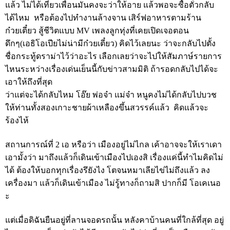
แล้ว ไม่ได้เที่ยวเพื่อนมันคงจะว่าให้อาย แล้วพอจะซื้อตั๋วกลับ
ได้ไหม หรือต้องไปทำงานล้างจาน เสิร์ฟอาหารตามร้าน
ก๋วยเตี๋ยว สู้ชีวิตแบบ MV เพลงลูกทุ่งที่เคยเปิดเจอตอน
ดึกๆ(เอธิโอเปียไม่น่ามีก๋วยเตี๋ยว) คิดไว้เลยนะ ว่าจะกลับไปตั้ง
ชื่อกระทู้ดราม่าไว้ว่าอะไร เลือกเลยว่าจะไปให้สัมภาษ์รายการ
ไหนระหว่างเรื่องเด่นเย็นนี้กับข่าวสามมิติ ถ้ารอดกลับไปได้จะ
เอาให้ถึงที่สุด
ว่าแต่จะได้กลับไหม โอ๊ย พ่อจ๋า แม่จ๋า หนูคงไม่ได้กลับไปบวช
ให้ท่านทั้งสองเกาะชายผ้าเหลืองขึ้นสวรรค์แล้ว คิดแล้วจะ
ร้องไห้
สถานการณ์ที่ 2 เอ หรือว่า เมืองอยู่ไม่ไกล เค้าอาจจะให้เราเดา
เอามั้งว่า มาถึงแล้วก็เดินเข้าเมืองไปเองสิ เรื่องแค่นี้ทำไมคิดไม่
ได้ ต้องให้บอกทุกเรื่องรึยังไง โตจนหมาเลียไข่ไม่ถึงแล้ว ลง
เครื่องมา แล้วก็เดินเข้าเมือง ไม่รู้ทางก็ถามสิ ปากก็มี โอเคเนอ
ะ
แต่เมื่อดิฉันยืนอยู่ที่ลานจอดรถนั้น หลังคาบ้านคนที่ใกล้ที่สุด อยู่