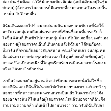
สองสามซุ้มตั้งเอาไว้ให้นักท่องเที่ยวติดต่อ (แต่ไม่มีคนอยู่ในซุ้ม
ซักคน) ผู้โดยสารในอาคารก็มีเฉพาะที่ลงมาจากเครื่องรอบนั้น
เท่านั้น. ไม่มีรอบอื่น
ดิฉันเดินงงออกไปข้างนอกสนามบิน มองหาคนขับรถที่นัดให้
มารับ เจอกลุ่มคนถือแผ่นกระดาษที่เขียนชื่อคนที่มารอรับ ก็
ใจชื้น ดิฉันก็เดินเข้าไปหาคนกลุ่มนั้น แต่ไม่ยักเจอชื่อของตัวเอง
มองตามผู้โดยสารคนอื่นที่เดินตามหลังดิฉันมา ได้พบกับคน
ที่มารับ ทักทายกันอย่างสนุกสนาน คนแล้วคนเล่า จนกลุ่มคน
ถือแผ่นกระดาษค่อยๆลดจำนวนลงไป สุดท้ายเหลือเพียงผู้หญิง
ชาวเอธิโอเปียคนหนึ่ง ที่ใส่สูทเรียบร้อย เหมือนมาจากโรงแรม
หรือบริษัทอะไรสักอย่าง
เรายืนจ้องมองกันอยู่นาน ด้วยว่าชื่อบนกระดาษนั่นไม่ใช่ชื่อ
ของดิฉัน และดิฉันก็ไม่น่าจะใช่เป้าหมายของเขา แต่เอาจริงๆ
นอกจากพี่ทหารและพนักงานสนามบินแล้ว ในความโล่งโจ้ง
ของอาคารนั้น ก็ไม่เหลือผู้โดยสารคนใดแล้วนอกจากดิฉัน จึง
รวบรวมความกล้า เดินเข้าไปถามนางว่า ว่ามารับดิฉันรึเปล่า