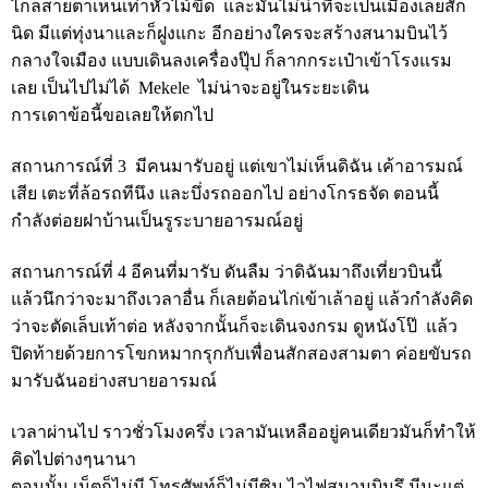
ไกลสายตาเห็นเท่าหัวไม้ขีด และมันไม่น่าที่จะเป็นเมืองเลยสัก
นิด มีแต่ทุ่งนาและก็ฝูงแกะ อีกอย่างใครจะสร้างสนามบินไว้
กลางใจเมือง แบบเดินลงเครื่องปุ๊ป ก็ลากกระเป๋าเข้าโรงแรม
เลย เป็นไปไม่ได้ Mekele ไม่น่าจะอยู่ในระยะเดิน
การเดาข้อนี้ขอเลยให้ตกไป
สถานการณ์ที่ 3 มีคนมารับอยู่ แต่เขาไม่เห็นดิฉัน เค้าอารมณ์
เสีย เตะที่ล้อรถทีนึง และบึ่งรถออกไป อย่างโกรธจัด ตอนนี้
กำลังต่อยฝาบ้านเป็นรูระบายอารมณ์อยู่
สถานการณ์ที่ 4 อีคนที่มารับ ดันลืม ว่าดิฉันมาถึงเที่ยวบินนี้
แล้วนึกว่าจะมาถึงเวลาอื่น ก็เลยต้อนไก่เข้าเล้าอยู่ แล้วกำลังคิด
ว่าจะตัดเล็บเท้าต่อ หลังจากนั้นก็จะเดินจงกรม ดูหนังโป๊ แล้ว
ปิดท้ายด้วยการโขกหมากรุกกับเพื่อนสักสองสามตา ค่อยขับรถ
มารับฉันอย่างสบายอารมณ์
เวลาผ่านไป ราวชั่วโมงครึ่ง เวลามันเหลืออยู่คนเดียวมันก็ทำให้
คิดไปต่างๆนานา
ตอนนั้น เน็ตก็ไม่มี โทรศัพท์ก็ไม่มีซิม ไวไฟสนามบินรึ มีนะแต่