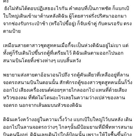
คะ
ยังไม่ทันได้ตอบปฏิเสธอะไรกัน คำตอบที่เป็นภาพชัด ก็แบกเป้
ใบใหญ่เดินเข้ามาด้านหลังดิฉัน ผู้โดยสารฝรั่งปริศนาออกมา
จากช่องรับกระเป๋าช้า (หรือไปขี้อยู่) ก็จับเข้าคู่ กับคนรอรับ ตรง
ตามป้าย
เหมือนสายตาสาวชุดสูทคนเมื่อกี้จะเป็นห่วงดิฉันอยู่ไม่เบา แต่
ทั้งคู่ก็รีบเดินไปขึ้นรถตู้ที่เตรียมไว้ ดิฉันเดินตามออกไปนอก
สนามบินโดยทิ้งช่วงห่างๆ แบบสิ้นหวัง
พยายามส่งสายตาอ้อนวอนไปถึง รถตู้คันเดียวที่เหลืออยู่ที่ลาน
จอดรถสนามบินในตอนนั้น สักพักรถตู้ของสาวชุดสูทคนนั้นก็วิ่ง
ออกไป เสียงเครื่องยนต์ค่อยๆหายไกลออกไป แทนที่ด้วยเสียง
หวิวของลม ที่พัดไม่โดนอะไรเลยในความว่างเปล่าของลาน
จอดรถ นอกจากเส้นผมบนหัวของดิฉัน
ดิฉันเคว้งคว้างอยู่ในความเวิ้งว้าง แบกเป้ใบใหญ่ไว้บนหลัง เดิน
ออกไปในลานจอดรถว่างๆ ไกลๆนั้นมีป้อมยามที่มีพี่ทหารสนาม
บินคนนึงอยู่ ดิฉันเลยเดินไปใกล้ป้อมนั้น เพราะให้ใจชื้นขึ้นบ้าง