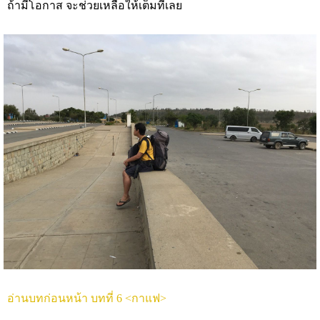
ถ้ามีโอกาส จะช่วยเหลือให้เต็มที่เลย
อ่านบทก่อนหน้า บทที่ 6 <กาแฟ>