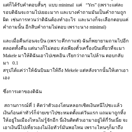
แต่ก็ได้รับคำตอบสั้นๆ แบบ minimal แค่ “Yes” (เพราะแต่ละ
รอบดิฉันจะถามไปเยอะมาก และบางคำถามมันเป็นคำถามถูก
ผิด เช่นการทวนว่าดิฉันต้องทำอะไร และนางก็จะเลือกตอบแค่
คำถามนั้น อีกสิบคำถามไม่ตอบ เพราะนาง minimal)
และเมื่อคืนก่อนจะบิน (เพราะคึกกาแฟ) ฉันก็พยายามถามไปอีก
ตลอดทั้งคืน แต่นางก็ไม่ตอบ ส่งเพียงตั๋วเครื่องบินเที่ยวที่จะมา
Makele มาให้ดิฉันเอาไปเชคอิน เรียกว่าถามไปล้าน ตอบกลับ
มา 0.1
สรุปได้แค่ว่าให้ฉันบินมาให้ถึง Mekele แต่หลังจากนั้นให้เดาเอา
เอง
ซึ่งการเดาของดิฉัน
สถานการณ์ที่ 1 คิดว่าตัวเองโดนหลอกเชิดเงินหนีไปซะแล้ว
เงินก้อนค่าทัวร์ก็จ่ายเขาไปซะหมดตั้งแต่วันแรก แถมมาถูกทิ้ง
ให้อยู่ในเมืองไหนไม่รู้จักอีก นี่เงินติดตัวเอามาอยู่ได้กี่วันเนี่ย จะ
เอาเงินนี่ไปเที่ยวเองไม่ง้อทัวร์มันพอไหม เพราะไหนๆก็มาถึง