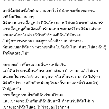
นาทีนั้นดิฉันซึ้งใจกับความเอาใจใส่ นักท่องเที่ยวของคน
เอธิโอเปียเอามากๆ
ดิฉันบอกสาวเสื้อสูทว่า ดิฉันโทรบอกบริษัทแล้วเขากำลังมารับ
สาวเสื้อสูทดูเป็นเดือดเป็นร้อนแทน ขอเบอร์โทรดิฉัน แล้วกด
สายตรงโทรไปด่า บริษัททัวร์ของดิฉันให้อีกรอบ
(ไม่รู้ภาษาหรอกค่ะ แต่ดูจากน้ำเสียงและท่าทาง)
ก่อนจะบอกดิฉันว่า “พวกเขาลืม ไปกับฉันไหม ฉันจะไปส่ง ฉันรู้
จักที่ๆคุณจะไป”
อยากจะก้าวขึ้นรถตอนนั้นซะเหลือเกิน
แต่ก็คิดว่า ตอนนี้คนขับรถคงกำลังมา ถ้าเขามาแล้วไม่เจอ
มันจะเป็นการส่งต่อความ วุ่นวายใจ เป็นวงจรออกไปไม่รู้จบ
ดิฉันจึงน่าจะรออีกสักหน่อย( ไหนๆก็รอมาสองชั่วโมงแล้ว)
จึงปฏิเสธไป
สาวเสื้อสูทถามย้ำกับดิฉันว่าแน่ใจนะ
และเขาจะรอเป็นเพื่อนดิฉันสิบนาที ถ้าคนรับดิฉันไม่มา
เขาจะเอาดิฉันไปส่ง. ไม่ว่าจะอะไรก็ตาม