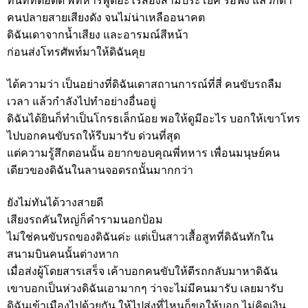
ทันที่ที่ต่อติด พี่ทหารพูดอะไรสองสามประโยค รอฟัง แล้วก็ด่า
คนปลายสายเสียงดัง จนไม่น่าเหลืออนาคต
ดิฉันเดาจากน้ำเสียง และอารมณ์สีหน้า
ก่อนส่งโทรศัพท์มาให้ดิฉันคุย
ได้ความว่า เป็นอย่างที่ดิฉันเดาสถานการณ์ที่สี่ คนขับรถลืม
เวลา แล้วกำลังไปทำอย่างอื่นอยู่
ดิฉันได้ยินก็ทำเป็นโกรธเล็กน้อย พอให้ดูมีอะไร บอกให้เขาโทร
ไปบอกคนขับรถให้รีบมารับ ด่วนที่สุด
แต่ความรู้สึกตอนนั้น อยากขอบคุณพี่ทหาร เพื่อนมนุษย์คน
เดียวของดิฉันในลานจอดรถนั้นมากกว่า
ยังไม่ทันได้วางสายดี
เสียงรถคันใหญ่ก็คำรามนอกป้อม
ไม่ใช่คนขับรถของดิฉันค่ะ แต่เป็นสาวเสื้อสูทที่ดิฉันทักใน
สนามบินคนนั้นต่างหาก
เมื่อส่งผู้โดยสารเสร็จ เค้าบอกคนขับให้ตีรถกลับมาหาดิฉัน
เขาบอกเป็นห่วงดิฉันเอามากๆ ว่าจะไม่มีคนมารับ เลยมารับ
ดิฉันเข้าเมืองไปด้วยกัน ให้ไปส่งที่ไหนก็ขอให้บอก ไม่คิดเงิน