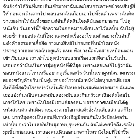
ฉันยังจำได้วันที่เธอเดินเข้ามาหาฉันและโยนกระดาษขยำจนยับยู่ยี่
ให้ ก่อนจะเดินจากไป ตอนแรกฉันเกือบเอาไปทิ้งแล้วเพราะฉันคิด
ว่าเธอฝากให้ฉันทิ้งขยะ แต่ฉันก็ตัดสินใจคลี่มันออกมาอ่าน "ไปดู
หนังกัน วันเสาร์นี้" ข้อความในจดหมายเขียนเอาไว้แค่นั้น ฉันไม่รู้
ด้วยซ้ำว่าเธอนัดฉันกี่โมง และหนังเรื่องอะไร แต่ถึงอย่างนั้นฉันก็
แต่งตัวธรรมดาเสื้อยืด กางเกงยีนส์ไปรอเธอที่หน้าโรงหนัง
ปรากฏว่าเธอมารอฉันอยู่แล้ว แหม ทีอย่างนี้ล่ะไม่สายเหมือนตอน
เข้าเรียนเลย เราเข้าไปดูหนังรอบแรกเรื่องแรกที่ฉายในวันนั้น
เธอบอกว่ามันเป็นการสุ่มดูหนังที่ดีที่สุด เพราะเธอเองก็ไม่รู้ว่าฉัน
ชอบหนังแนวไหนหรืออยากดูเรื่องอะไร วันนั้นเราดูหนังฆาตกรรม
สยองขวัญด้วยกันเป็นคู่แรกของโรงหนัง หนังไม่สนุกเอาเสียเลย
สิ่งที่ดีที่สุดในโรงหนังวันนั้นคือป๊อบคอร์นรสเค็มอร่อยมาก ฉันและ
เธอแย่งกันหยิบคนละหมับสองหมับและกินกร้วมๆเสียงดังโดยไม่
เกรงใจใคร เพราะในโรงมีเราแค่สองคน บรรยากาศเหมือนได้ดู
หนังส่วนตัว ฉันคิดว่าเธอจะฉวยโอกาสแต๊ะอั๋งฉันเสียแล้ว แต่ก็ไม่
เลย มากที่สุดคงเป็นตอนที่เราบังเอิญมือชนกันในถังป๊อปคอร์น
เท่านั้น จะว่าไปเธอก็เป็นสุภาพบุรุษเช่นกัน ฉันไม่เคยนึกถึงเธอใน
มุมนี้มาก่อนเลย เราสองคนเดินออกมาจากโรงหนังโดยที่ไม่กรี๊ด