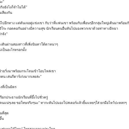
นะ”
ริงยังไงก็จำไม่ได้”
เสียงกัน
ีไปอีกทาง แต่ดันเจอคู่แข่งเขา กับว่าที่แฟนเขา พร้อมกับเพื่อนๆอีกกลุ่มใหญ่เดินมาพร้อมก
คาฮิโระ กอดคอกันอย่างมีความสุข นักเรียนคนอื่นหันไปมองพวกเขาด้วยท่าทางอิจฉา
ักจัง”
่จะเดินผ่านสองสาวที่เพิ่งนินทาใต้ตาหนาๆ
่เป็นอะไรหรอกมั้ง
ฝ่ายวิ่งมาพร้อมกระโจนเข้าโอบไหล่เขา
กคน เล่นกีตาร์เก่งมากเลยล่ะ”
ที่เป็นมิตร
กประธานนักเรียนที่อึ้งไปชั่วครู่
ิดคนแน่ๆเลย ขอโทษจริงๆนะ” ทากะหันไปมองโปสเตอร์แล้วยิ้มแหยๆใส่ ยกมือไหว้ปะหลกๆ
ที่สุด
ึ้น