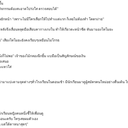
ึ้น
ิจกรรมต้องสะอาดโปร่งใส ตรวจสอบได้”
ักหน้า “เพราะไม่มีใครเลือกให้ไปทำเแต่แรก ก็เลยไม่ต้องทำ โคตรง่าย”
าหลังจึงเลื่อนหลุดมือเสียบคากางเกงใน ทำให้เรียวตะหน้าซีด หันมามองโทโมยะ
ล่น” เสียงโทโมยะยังคงเรียบๆเหมือนไม่โกรธ
นึงก็ไม่พอ” เจ้าของไม้กลองฉีกยิ้ม แบมือเป็นสัญลักษณ์ขอเงิน
ข้อเสนอ
ยะแหวใส่
นได้นำมาแปะตามจุดต่างๆทั่วโรงเรียนในตอนเช้า มีนักเรียนมาดูผู้สมัครคนใหม่อย่างตื่นเต
กเรียนหญิงคนหนึ่งชี้ให้เพื่อนดู
ธอนะครับ โทรุเสยผมตัวเอง
่งๆ แต่ใต้ตาหนาสุดๆ”