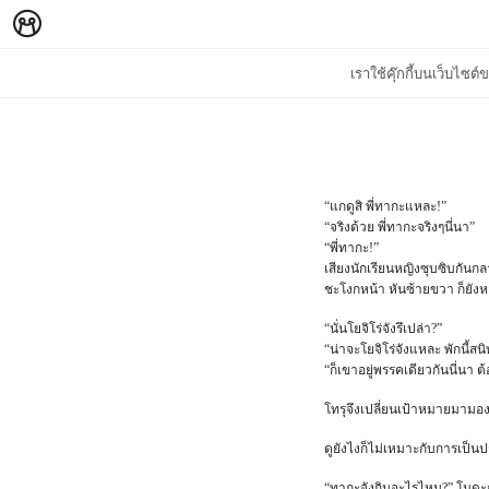
เราใช้คุ๊กกี้บนเว็บไซ
“แกดูสิ พี่ทากะแหละ!”
“จริงด้วย พี่ทากะจริงๆนี่นา”
“พี่ทากะ!”
เสียงนักเรียนหญิงซุบซิบกัน
ชะโงกหน้า หันซ้ายขวา ก็ยังหา
“นั่นโยจิโร่จังรึเปล่า?”
“น่าจะโยจิโร่จังแหละ พักนี้สน
“ก็เขาอยู่พรรคเดียวกันนี่นา 
โทรุจึงเปลี่ยนเป้าหมายมามองค
ดูยังไงก็ไม่เหมาะกับการเป็
“ทากะจังกินอะไรไหม?” โนด