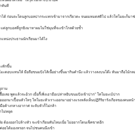
ป็นแฟนผมได้ไหม” โทรุสวนกลางประโยค
าทันที
ี่ผมจำได้ ก่อนจะโดนลูกบอลปากระแทกเข้ามาจากเรียวตะ จนผมหมดสติไป แล้วโทโมยะก็มา
หตุ แต่ลูกบอลที่ถูกยิงมาหาผมไม่ใช่มุมที่จะเข้าโกลด้วยซ้ำ
แหน่งประธานนักเรียนมาได้ไง
ะทักขึ้น
ทโมะตอบแทนให้ มือถือขนมปังไส้เนื้อย่างขึ้นมากินคำนึง แล้ววางลงบนโต๊ะ หันมาถือไม้ก
รุถาม
ไปซื้อเลย พูดแล้วจะอ้วก เมื่อกี้เพิ่งเอามือเปล่าหยิบขนมปังเข้าปาก” โทโมยะเบ้ปาก
อออกมาเปื้อนหัวโทรุ โทโมยะหัวเราะออกมาอย่างแรงหลังเห็นปฏิกิริยารังเกียจของคนหน้า
ุยกมือค้างกลางอากาศ จะจับหัวก็ไม่กล้า
ขำไม่หยุด
ีย ต้องออกไปล้างหัว จะเข้าเรียนทันไหมเนี่ย ไม่อยากโดนเช็คขาดอีก
ไม่ค่อยได้มองหรอก จนไปชนคนนึงเข้า