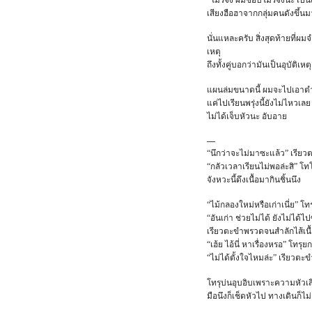
“โมริจัง ผมชอบโมริจังนะ เ
เสียงฮือฮาจากกลุ่มคนดังขึ้นม
นั่นแหละครับ สิ่งสุดท้ายท
เหตุ
ถึงทั้งคู่บอกว่ามันเป็นอุบัติเ
แผนล่มขนาดนี้ ผมจะไปเอาตำ
แค่ไปเรียนพรุ่งนี้ยังไม่ไหวเลย
ไม่ได้เจ็บหัวนะ อับอาย
—
“นึกว่าจะไม่มาซะแล้ว” เรียวต
“กลัวเวลาเรียนไม่พอล่ะสิ” โ
จังหวะนี้ดึงเนื้อมากินชิ้นนึง
“ไม้กลองใหม่หรือเก่าเนี่ย” โท
“อันเก่า ช่วยไม่ได้ ยังไม่ได้
เรียวตะขำพรวดจนสำลักไส้เนื้
“เฮ้ย ไอ้นี่ หาเรื่องหรอ” โทร
“ไม่ได้ตั้งใจไหมล่ะ” เรียวตะ
โทรุบ่นอุบอิบเพราะความหัวเส
มือนึงก็เช็ดหัวไป ทางเดินก็