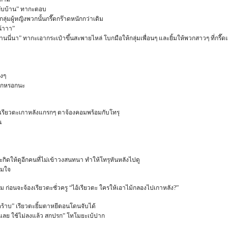
กลับบ้าน” ทากะตอบ
่มผู้หญิงพวกนั้นกรี๊ดกร๊าดหนักกว่าเดิม
น้าาา”
บ้านนี่นา” ทากะเอากระเป๋าขึ้นสะพายไหล่ โบกมือให้กลุ่มเพื่อนๆ และยิ้มให้พวกสาวๆ ที่กรี
ิงๆ
มากหรอกนะ
?” เรียวตะเกาหลังแกรกๆ ตาจ้องคอมพร้อมกับโทรุ
น
กิดให้ดูอีกคนที่ไม่เข้าวงสนทนา ทำให้โทรุหันหลังไปดู
ุ้มใจ
ก่อนจะจ้องเรียวตะชั่วครู “ไอ้เรียวตะ ใครให้เอาไม้กลองไปเกาหลัง?”
ะคร้าบ” เรียวตะยิ้มตาหยีตอนโดนจับได้
คืนเลย ใช้ไม่ลงแล้ว สกปรก” โทโมยะเบ้ปาก