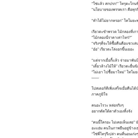
“ใช่แล้ว สกปรก!” โทรุตะโกนข
“นโยบายของพรรคเรา คือทุกก
“ทำได้ไม่ยากหรอก” โทโมยะพย
เรียวตะขำพรวด ไม้กลองที่เก
“ไม้กลองนี่ราคาเท่าไหร่?”
“จริงๆที่จะให้ซื้อคืนคือแซวเ
“อ๋อ” เรียวตะโล่งอกขึ้นเยอะ
“แต่จากเมื่อกี้แล้ว จ่ายมาพัน
“เดี๋ยวล้างไม้ให้” เรียวตะยื่น
“ไม่เอา ไปซื้อมาใหม่” โทโม
——
โปสเตอร์ทีเพิ่งเสร็จเมื่อคื
ภาคภูมิใจ
คนอะไรวะ หล่อจริงๆ
อยากตัดใต้ตาตัวเองทิ้งจัง
“คนนี้ใครอะ ไม่เคยเห็นเลย” นั
อะแฮ่ม คนในภาพยืนอยู่ข้างเ
“ใช่พี่โทรุรึเปล่า คนที่นอนเก