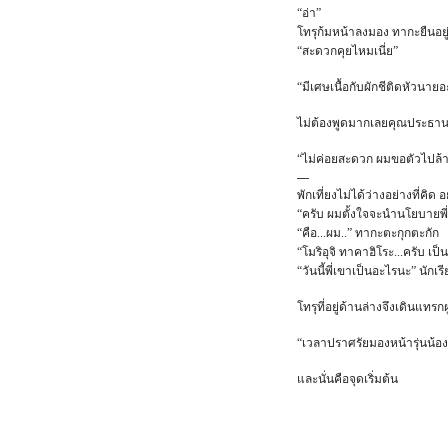
“อ่า”
โทรุก้มหน้าลงมอง ทากะยืนอยู
“สะดวกคุยไหมเนี่ย”
“มีเศษเนื้อกับผักชีติดหัวนาย
ไม่ต้องพูดมากเลยคุณประธา
“ไม่ค่อยสะดวก ผมขอตัวไปล้างห
—
พักเที่ยงไม่ได้ว่างอย่างที่ค
“ครับ ผมตั้งใจจะนำนโยบายพี่
“คือ...ผม..” ทากะตะกุกตะกัก
“โมริอุจิ ทาคาฮิโระ...ครับ เป
“วันนี้พี่เขาเป็นอะไรนะ” นักเ
โทรุที่อยู่ด้านล่างจึงเดินแทร
“เวลาปราศรัยมองหน้ารุ่นน้อง
และนั่นคือจุดเริ่มต้น