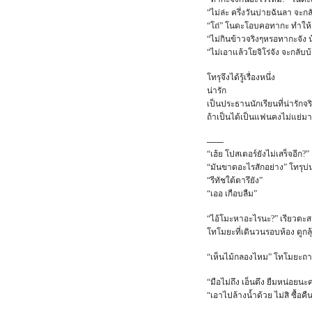
“ไม่ล่ะ ครึ่งวันบ่ายฉันลา จะ
“โถ่” โนดะโอบคอทากะ ทำให้กลุ
“ไม่กินข้าวจริงๆหรอทากะจัง 
“ไม่เอาแล้วโยจิโร่จัง จะกลับ
โทรุจึงได้รู้เรื่องหนึ่ง
น่ารัก
เป็นประธานนักเรียนที่น่ารักจร
ถ้าเป็นได้เป็นแฟนคงไม่แย่
——
“เฮ้ย โปสเตอร์ยังไม่เสร็จอีก
“มันขาดอะไรสักอย่าง” โทรุบ่
“รีทัชใต้ตารึยัง”
“เออ เกือบลืม”
“ไอ้โมะหาอะไรนะ?” เรียวตะสะ
โทโมยะที่เดินวนรอบห้อง ดูกล
“เห็นไม้กลองไหม” โทโมยะถาม 
“มือไม่ถึง เอ็นตึง ยืมหน่อยน
“เอาไปล้างน้ำด้วย ไม่สิ ซื้อ