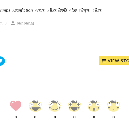
wimps
#Fanfiction
#ทากะ
#โนดะ โยจิโร่
#โนรุ
#โทรุกะ
#โนกะ
am
punpun35
VIEW ST
0
0
0
0
0
0