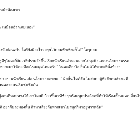
่หน้าห้องเขา
อะ เหมือนอ้วกเลยเนอะ”
น
ัวก่อนครับ โมริจังมีอะไรจะคุยไว้ตอนพักเที่ยงก็ได้” โทรุตอบ
ิด อยู่ดีๆโนดะก็จัดเวทีปราศรัยขึ้น เรียกนักเรียนจำนวนมากไปมุงฟังแถลงนโยบายพรรค
ทากะมาใช้ต่อ มีอะไรจะพูดไหมครับ” โนดะเสียงใส ยื่นไมค์ให้ทากะที่นั่งข้างๆ
็นประธานนักเรียน เอ่อ นโยบายลดขยะ...” มือสั่น ไมค์สั่น ไม่สบตาผู้ฟังสักคนล่างเวที
รียนหลายคนเริ่มซุบซิบกัน
กฝูงคนที่หลบทางให้เขาโดยดี ก้าวขึ้นเวทีช้าๆ พร้อมพูดประโยคที่ทำให้เรื่องทั้งหมดเปลี่ยน
สิ อย่าก้มลงมองพื้น ถ้าหาเสียงกับพวกเขาไม่สนุกก็มาอยู่พรรคฉัน”