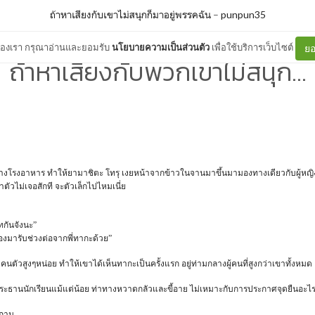
ถ้าหาเสียงกับเขาไม่สนุกก็มาอยู่พรรคฉัน
–
punpun35
ต์ของเรา กรุณาอ่านและยอมรับ
นโยบายความเป็นส่วนตัว
เพื่อใช้บริการเว็บไซต์
ยอ
ถ้าหาเสียงกับพวกเขาไม่สนุก...
กลางโรงอาหาร ทำให้ยามาชิตะ โทรุ เงยหน้าจากข้าวในจานมาขึ้นมามองทางเดียวกับผู้หญิ
ตัวไม่เจอสักที จะตัวเล็กไปไหมเนี่ย
ิทกันจังนะ”
ต้องมารับช่วงต่อจากพี่ทากะด้วย”
นตัวสูงๆหน่อย ทำให้เขาได้เห็นทากะเป็นครั้งแรก อยู่ท่ามกลางผู้คนที่สูงกว่าเขาทั้งหมด
นประธานนักเรียนแม้แต่น้อย ท่าทางหวาดกลัวและขี้อาย ไม่เหมาะกับการประกาศจุดยืนอะไร
ะถาม