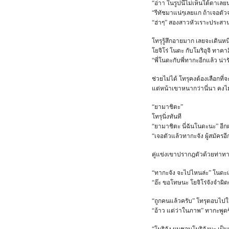
“อ่าา ในรูปนี้ไม่เห็นใต้ตาเลย
“รีทัชมาแน่ๆเลยแก ถ้าเจอตัวจ
“ฮ่าๆ” สองสาวหัวเราะประสาน
โทรุรู้สึกอายมาก เลยจะเดินหน
โยจิโร่ โนดะ กับโมริอุจิ ทา
“พี่โนดะกับพี่ทากะอีกแล้ว น่าร
ช่วยไม่ได้ โทรุคงต้องเลือกที
แต่หน้าเขาหนากว่านี่นา คงไม
“ยามาชิตะ”
โทรุนิ่งทันที
“ยามาชิตะ นี่ฉันโนดะนะ” อีก
“เจอตัวแล้วทากะจัง ผู้สมัครอี
คู่แข่งเขาปรากฎตัวด้วยท่าทาง
“ทากะจัง จะไปไหนล่ะ” โนดะเรีย
“อ๊ะ ขอโทษนะ โยจิโร่จังจำผ
“ถูกคนแล้วครับ” โทรุตอบไปใน
“อ้าว แต่ว่าในภาพ” ทากะพูดข