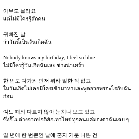
아무도
몰라요
แต่ไม่มีใครรู้สักคน
귀빠진
날
ว่าวันนี้เป็นวันเกิดฉัน
Nobody knows my birthday, I feel so blue
ไม่มีใครรู้วันเกิดฉันเลย
ช่างน่าเศร้า
한
번도
다가와
먼저
뭐라
말한
적
없고
ในวันเกิดไม่เคยมีใครเข้ามาหาและพูดอวยพรอะไรกับฉัน
ก่อน
여느
때와
다르지
않아
눈치나
보고
있고
ซึ่งก็ไม่ต่างจากปกติสักเท่าไหร่
ทุกคนแค่มองตาฉันเฉย ๆ
일
년에
한
번뿐인
날에
혼자
기분
나쁜
건