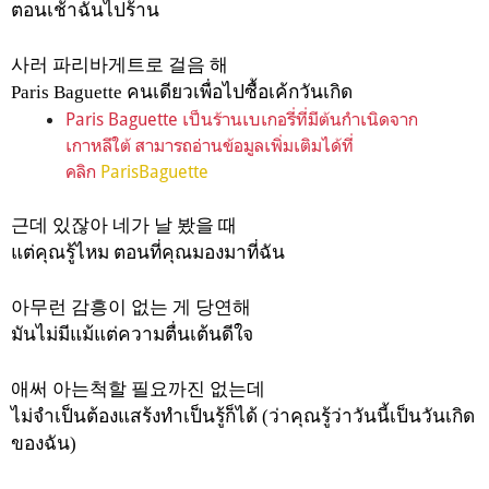
ตอนเช้าฉันไปร้าน
사러
파리바게트로
걸음
해
Paris Baguette
คนเดียวเพื่อไปซื้อเค้กวันเกิด
Paris Baguette เป็นร้านเบเกอรี่ที่มีต้นกำเนิดจาก
เกาหลีใต้
สามารถอ่านข้อมูลเพิ่มเติมได้ที่
คลิก
ParisBaguette
근데
있잖아
네가
날
봤을
때
แต่คุณรู้ไหม
ตอนที่คุณมองมาที่ฉัน
아무런
감흥이
없는
게
당연해
มันไม่มีแม้แต่ความตื่นเต้นดีใจ
애써
아는척할
필요까진
없는데
ไม่จำเป็นต้องแสร้งทำเป็นรู้ก็ได้
(
ว่าคุณรู้ว่าวันนี้เป็นวันเกิด
ของฉัน
)