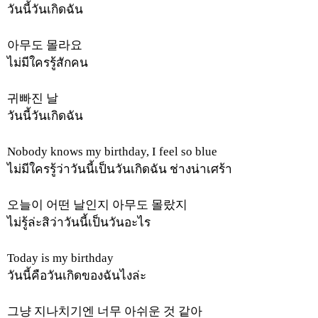
วันนี้วันเกิดฉัน
아무도
몰라요
ไม่มีใครรู้สักคน
귀빠진
날
วันนี้วันเกิดฉัน
Nobody knows my birthday, I feel so blue
ไม่มีใครรู้ว่าวันนี้เป็นวันเกิดฉัน
ช่างน่าเศร้า
오늘이
어떤
날인지
아무도
몰랐지
ไม่รู้ล่ะสิว่าวันนี้เป็นวันอะไร
Today is my birthday
วันนี้คือวันเกิดของฉันไงล่ะ
그냥
지나치기엔
너무
아쉬운
것
같아