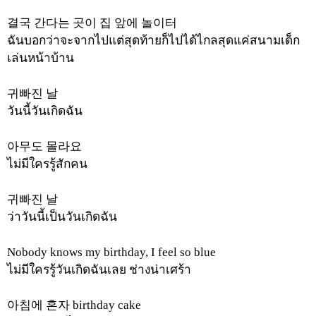
결국
간다는
곳이
집
앞에
놀이터
ฉันบอกว่าจะจากไปแต่สุดท้ายก็ไปได้ไกลสุดแค่สนามเด็ก
เล่นหน้าบ้าน
귀빠진
날
วันนี้วันเกิดฉัน
아무도
몰라요
ไม่มีใครรู้สักคน
귀빠진
날
ว่าวันนี้เป็นวันเกิดฉัน
Nobody knows my birthday, I feel so blue
ไม่มีใครรู้วันเกิดฉันเลย
ช่างน่าเศร้า
아침에
혼자
birthday cake