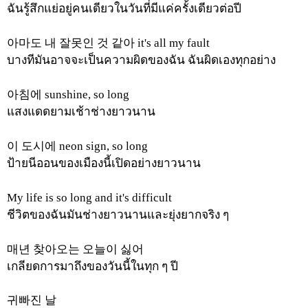
ฉันรู้สึกแย่อยู่คนเดียวในวันที่มีแค่ครั้งเดียวต่อปี
아마도
내
잘못인
것
같아
it's all my fault
บางทีมันอาจจะเป็นความผิดของฉัน
ฉันผิดเองทุกอย่าง
아침에
sunshine, so long
แสงแดดยามเช้าช่างยาวนาน
이
도시에
neon sign, so long
ป้ายนีออนของเมืองนี้เปิดอย่างยาวนาน
My life is so long and it's difficult
ชีวิตของฉันมันช่างยาวนานและยุ่งยากจริง ๆ
매년
찾아오는
오늘이
싫어
เกลียดการมาถึงของวันนี้ในทุก ๆ ปี
귀빠진
날