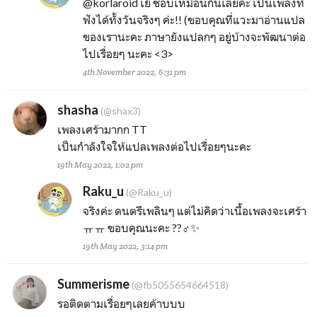
@korlaroid
เย้ ชอบเหมือนกันเลยค่ะ เป็นเพลงที่
ฟังได้ทั้งวันจริงๆ ค่ะ!! (ขอบคุณที่แวะมาอ่านแปล
ของเรานะคะ ภาษายังแปลกๆ อยู่บ้างจะพัฒนาต่อ
ไปเรื่อยๆ นะคะ <3>
4th November 2022, 6:31 pm
shasha
(@shax3)
เพลงเศร้ามากก TT
เป็นกำลังใจให้แปลเพลงต่อไปเรื่อยๆนะคะ
19th May 2022, 1:02 pm
Raku_u
(@Raku_u)
จริงค่ะ ดนตรีเพลินๆ แต่ไม่คิดว่าเนื้อเพลงจะเศร้า
ㅠㅠ ขอบคุณนะคะ ??‍♂️✨
19th May 2022, 3:14 pm
Summerisme
(@fb5055654664518)
รอติดตามเรื่อยๆเลยค้าบบบ