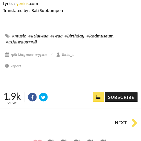
Lyrics :
genius
.com
Translated by : Rati Subbumpen
#music
#แปลเพลง
#เพลง
#Birthday
#Radmuseum
#แปลเพลงเกาหลี
19th May 2022, 2:39 am
Raku_u
Report
1.9k
SUBSCRIBE
VIEWS
NEXT