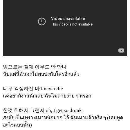
앞으로는
절대
아무도
안
만나
นับแต่นี้ฉันจะไม่พบปะกับใครอีกแล้ว
너무
걱정하진
마
I never die
แต่อย่ากังวลนักเลย
ฉันไม่ตายง่าย ๆ
หรอก
한껏
취해서
그런지
oh, I get so drunk
สงสัยเป็นเพราะเมาหนักมาก
โอ้
ฉันเมาแล้วจริง ๆ
(
เลยพูด
อะไรแบบนั้น
)