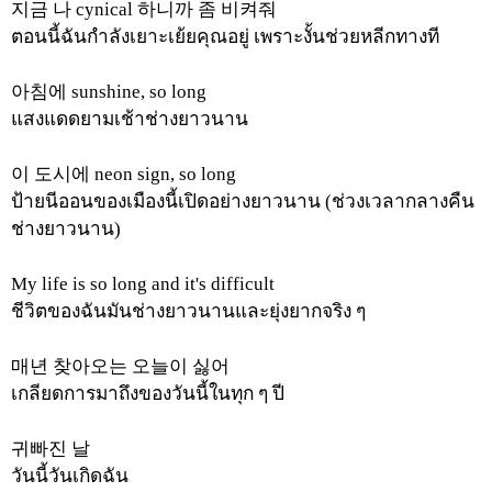
지금
나
cynical
하니까
좀
비켜줘
ตอนนี้ฉันกำลังเยาะเย้ยคุณอยู่
เพราะงั้นช่วยหลีกทางที
아침에
sunshine, so long
แสงแดดยามเช้าช่างยาวนาน
이
도시에
neon sign, so long
ป้ายนีออนของเมืองนี้เปิดอย่างยาวนาน (ช่วงเวลากลางคืน
ช่างยาวนาน)
My life is so long and it's difficult
ชีวิตของฉันมันช่างยาวนานและยุ่งยากจริง ๆ
매년
찾아오는
오늘이
싫어
เกลียดการมาถึงของวันนี้ในทุก ๆ ปี
귀빠진
날
วันนี้วันเกิดฉัน