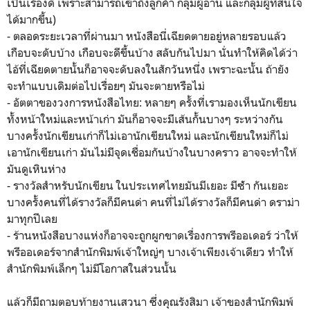
เป็นเรื่องดี เพราะสามารถเข้าถึงลูกค้า กลุ่มผู้อ่าน และกลุ่มผู้ที่สนใจ
ได้มากขึ้น)
- ตลอดระยะเวลาที่ผ่านมา หนังสือนี่เฉียดตายอยู่หลายรอบแล้ว
เกือบจะดับบ้าง เกือบจะดีขึ้นบ้าง สลับกันไปมา นั่นทําให้คิดได้ว่า
ไอ้ที่เฉียดตายนั้นก็อาจจะดับลงในสักวันหนึ่ง เพราะฉะนั้น ถ้ายัง
จะทําแบบเดิมต่อไปเรื่อยๆ มันจะตายหรือไม่
- อัตตาของวงการหนังสือไทย: หลายๆ ครั้งที่เรามองเห็นนักเขียน
ทั้งหน้าใหม่และหน้าเก่า มันก็อาจจะมีเส้นกั้นบางๆ ระหว่างกัน
บางครั้งนักเขียนเก่าก็ไม่เอานักเขียนใหม่ และนักเขียนใหม่ก็ไม่
เอานักเขียนเก่า มันไม่มีจุดเชื่อมกันบ้างในบางคราว อาจจะทําให้
มันดูเหินห่าง
- รางวัลสําหรับนักเขียน ในประเทศไทยมันมีเยอะ มีซ้ํา กันเยอะ
บางครั้งคนที่ได้รางวัลก็มีคนด่า คนที่ไม่ได้รางวัลก็มีคนด่า ดราม่า
มาทุกปีเลย
- ร้านหนังสือบางแห่งก็อาจจะถูกผูกขาดเรื่องการพรีออเดอร์ ว่าให้
พรีออเดอร์จากสํานักพิมพ์เจ้าใหญ่ๆ บางเจ้าเพียงเจ้าเดียว ทําให้
สํานักพิมพ์เล็กๆ ไม่มีโอกาสในส่วนนั้น
แล้วก็มีถามตอบท้ายงานเสวนา ซึ่งคุณรังสิมา เจ้าของสํานักพิมพ์