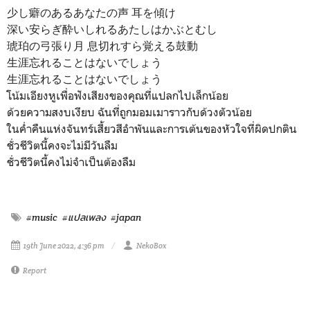
少し癖のあるあなたの声 耳を傾け
深い安らぎ酔いしれるあたしはかぶとむし
琥珀の弓張り月 息切れすら覚える鼓動
生涯忘れることはないでしょう
生涯忘れることはないでしょう
โน้มเอียงหูเพื่อฟังเสียงของคุณที่แปลกไปเล็กน้อย
ด้วยความสงบเงียบ ฉันที่ถูกมอมเมาราวกับด้วงตัวน้อย
ในค่ำคืนแห่งจันทร์เสี้ยวสีอำพันและการเต้นของหัวใจที่ผิดปกติน
ชั่วชีวิตนี้คงจะไม่มีวันลืม
ชั่วชีวิตนี้คงไม่จำเป็นต้องลืม
#music
#แปลเพลง
#japan
19th June 2022, 4:36 pm
NekoBox
Report