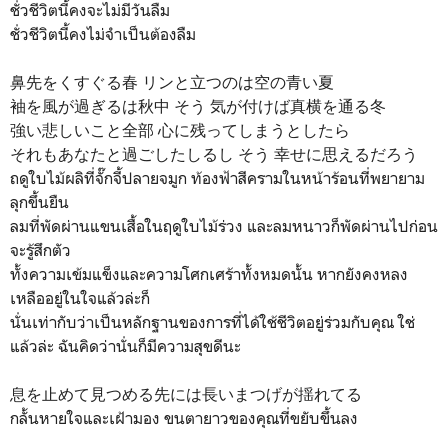
ชั่วชีวิตนี้คงจะไม่มีวันลืม
ชั่วชีวิตนี้คงไม่จำเป็นต้องลืม
鼻先をくすぐる春 リンと立つのは空の青い夏
袖を風が過ぎるは秋中 そう 気が付けば真横を通る冬
強い悲しいこと全部 心に残ってしまうとしたら
それもあなたと過ごしたしるし そう 幸せに思えるだろう
ถดูใบไม้ผลิที่จั๊กจี้ปลายจมูก ท้องฟ้าสีครามในหน้าร้อนที่พยายาม
ลุกขึ้นยืน
ลมที่พัดผ่านแขนเสื้อในฤดูใบไม้ร่วง และลมหนาวก็พัดผ่านไปก่อน
จะรู้สึกตัว
ทั้งความเข้มแข็งและความโศกเศร้าทั้งหมดนั้น หากยังคงหลง
เหลืออยู่ในใจแล้วล่ะก็
นั่นเท่ากับว่าเป็นหลักฐานของการที่ได้ใช้ชีวิตอยู่ร่วมกับคุณ ใช่
แล้วล่ะ ฉันคิดว่านั่นก็มีความสุขดีนะ
息を止めて見つめる先には長いまつげが揺れてる
กลั้นหายใจและเฝ้ามอง ขนตายาวของคุณที่ขยับขึ้นลง