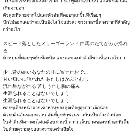
"เป็นอะไรรีบบอกฉันมาเร็วสิ" ถึงจะพูดมาแบบนั้น แต่ฉันก็อ่อนแอ
เกินจะบอก
ตัวคุณที่ตายจากไปและตัวฉันที่ค่อยๆแก่ขึ้นที่เรื่อยๆ
นึกไม่ออกเลยว่าจะเป็นยังไง ใช่แล้วล่ะ ช่วงเวลานี้ต่างหากที่สำคัญ
กว่าอะไร
スピード落としたメリーゴーランド 白馬のたてがみが揺れ
る
ม้าหมุนที่ค่อยๆขยับทีละนิด แผงคอของม้าตัวสีขาวที่แกว่งไปมา
少し背の高いあなたの耳に寄せたおでこ
甘い匂いに誘われたあたしはかぶとむし
流れ星ながれる 苦しうれし胸の痛み
生涯忘れることはないでしょう
生涯忘れることはないでしょう
ค่อยๆเอียงหน้าผากเข้าหาหูของคุณที่อยู่สูงกว่าเล็กน้อย
ด้วยกลิ่นอันหอมหวาน ฉันที่ถูกชักชวนราวกับเป็นด้วงตัวน้อย
ในค่ำคืนที่ดาวตกได้เคลื่อนผ่านนี้ ความเจ็บปวดของหน้าอกที่เต็ม
ไปด้วยความสุขและความเศร้าเสียใจ