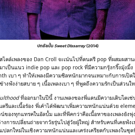
ปกอัลบั้ม
Sweet Dissarray
(2014)
สไตล์เพลงของ Dan Croll จะเน้นไปที่ดนตรี pop ที่ผสมผสานด
็นแนว indie pop และ pop rock ที่มีความกรุ๊งกริ๊งมุ้งมิ้ง
nth เบา ๆ ทำให้เพลงมีความชิลหนักมากจนเหมาะกับการเปิดใ
ข้างฟังง่ายสบาย ๆ เนื้อเพลงเบา ๆ ที่พูดถึงความรักเป็นส่วนให
dulthood
ที่ออกมาในปีนี้ งานเพลงของพี่แดนมีความเติบโตเช่นเ
ตรีและเนื้อร้อง พี่เค้าได้พัฒนาเพิ่มความหนักแน่นด้วย ele
์ของทุกแทรคในอัลบั้ม และที่พีคกว่าคือเนื้อหาของเพลงยังพุ่งต
หว่างการเปลี่ยนถ่ายจากวัยรุ่นไปสู่วัยผู้ใหญ่ สำหรับคนที่เคย
แปลกใหม่ในเชิงความหนักแน่นและเคร่งเครียดกับเพลงในชุดน