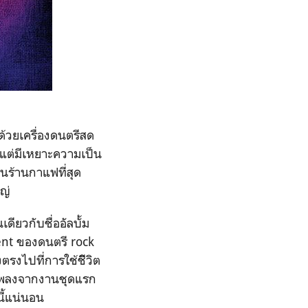
้วยเครื่องดนตรีสด
 แต่มีเหยาะความเป็น
นร้านกาแฟที่สุด
ญ่
ดียวกับชื่ออัลบั้ม
ment ของดนตรี rock
รงไปที่การใช้ชีิิวิต
ฟังเพลงจากงานชุดแรก
ี้แน่นอน