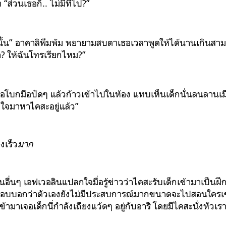
่า “ส่วนเธอก็.. ไม่มีที่ไป?”
นั้น” อาคาลิพึมพัม พยายามสบตาเธอเวลาพูดให้ได้นานเกินสามว
่า? ให้ฉันโทรเรียกไหม?”
ธอโบกมือปัดๆ แล้วก้าวเข้าไปในห้อง แทบเห็นเด็กนั่นลนลานเมื
ั้งใจมาหาไคสะอยู่แล้ว”
งเร็ว
มาก
นอื่นๆ เอฟเวอลินแปลกใจมื่อรู้ข่าวว่าไคสะรับเด็กเข้ามาเป็นฝึ
ชอบบอกว่าตัวเองยังไม่มีประสบการณ์มากขนาดจะไปสอนใครเขาไ
เข้ามาเจอเด็กนี่กำลังเถียงแว้ดๆ อยู่กับอาริ โดยมีไคสะนั่งหัวเ