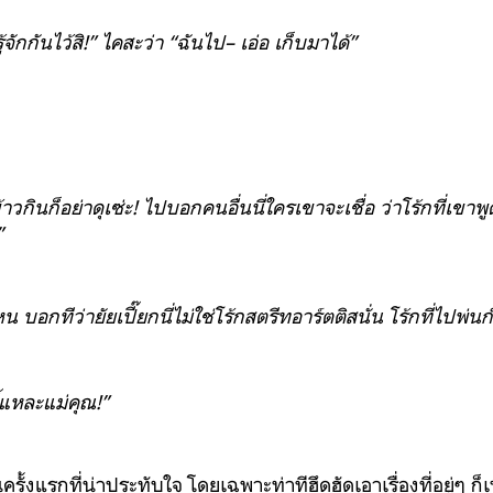
ู้จักกันไว้สิ!” ไคสะว่า “ฉันไป– เอ่อ เก็บมาได้”
าวกินก็อย่าดุเซ่ะ! ไปบอกคนอื่นนี่ใครเขาจะเชื่อ ว่าโร้กที่เขาพ
”
หน บอกทีว่ายัยเปี๊ยกนี่ไม่ใช่โร้กสตรีทอาร์ตติสนั่น โร้กที่ไปพ
ี้แหละแม่คุณ!”
รั้งแรกที่น่าประทับใจ โดยเฉพาะท่าทีฮึดฮัดเอาเรื่องที่อยู่ๆ ก