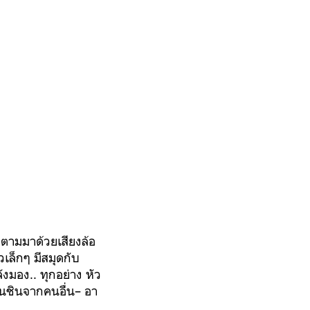
า ตามมาด้วยเสียงล้อ
ัวเล็กๆ มีสมุดกับ
ังมอง.. ทุกอย่าง หัว
้นชินจากคนอื่น– อา