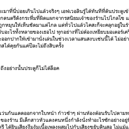
มาที่นี่บ่อยเกินไปแล้วจริงๆ เอฟเวอลินรู้ได้ทันทีที่ดันประตูเ
 จากดนตรีดังกระหึ่มที่ผิดแผกจากรสนิยมเจ้าของร้านไปไกลโข แน่ล
 ถูกหมุนให้เห็นชัดมาแต่ไกล แต่ทั่วไปแล้วไคสะก็จะคลุกอยู่ใน
บอะไรทั้งหลายของเธอไป ทุกอย่างที่ไม่ต้องเหยียบมอเตอร์เครื
คสะออกปากให้เข้ามานั่งเล่นในช่วงเวลาแสนสงบเช่นนี้ได้ ไม่อย
สได้คุยกันแค่ปีละไม่ถึงสิบครั้ง
 ถึงอย่างนั้นประตูก็ไม่ได้ล็อค
ว่นกันแดดออกจากใบหน้า ก้าวช้าๆ ผ่านห้องต้อนรับไปตามทาง
ักของร้าน มีเด็กสาวหัวแดงคนหนึ่งกำลังนั่งทำอะไรซักอย่างอยู่
 ได้ยินเสียงงึมงัมเนื้อเพลงผสมไปกับเสียงขยับดินสอ ไม่แม้