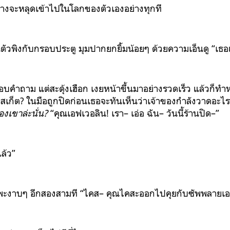
ทางจะหลุดเข้าไปในโลกของตัวเองอย่างทุกที
ตัวพิงกับกรอบประตู มุมปากยกยิ้มน้อยๆ ด้วยความเอ็นดู “เธอ
อบคำถาม แต่สะดุ้งเฮือก เงยหน้าขึ้นมาอย่างรวดเร็ว แล้วก็ทำหน
..สเก็ต? ในมือถูกปิดก่อนเธอจะทันเห็นว่าเจ้าของกำลังวาดอะไรอ
งเขาล่ะนั่น?
“คุณเอฟเวอลิน! เรา– เอ่อ ฉัน– วันนี้ร้านปิด–”
ล้ว”
ะงาบๆ อีกสองสามที “ไคส– คุณไคสะออกไปคุยกับซัพพลายเออ