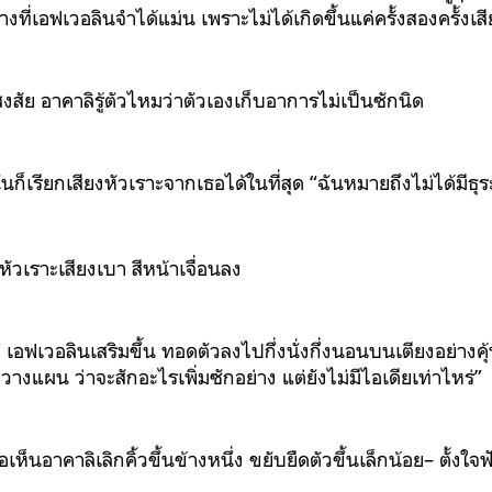
ที่เอฟเวอลินจำได้แม่น เพราะไม่ได้เกิดขึ้นแค่ครั้งสองครั้งเสี
สงสัย อาคาลิรู้ตัวไหมว่าตัวเองเก็บอาการไม่เป็นซักนิด
ั่นก็เรียกเสียงหัวเราะจากเธอได้ในที่สุด “ฉันหมายถึงไม่ได้มีธุ
หัวเราะเสียงเบา สีหน้าเจื่อนลง
ดี” เอฟเวอลินเสริมขึ้น ทอดตัวลงไปกึ่งนั่งกึ่งนอนบนเตียงอย่าง
วางแผน ว่าจะสักอะไรเพิ่มซักอย่าง แต่ยังไม่มีไอเดียเท่าไหร่”
็นอาคาลิเลิกคิ้วขึ้นข้างหนึ่ง ขยับยืดตัวขึ้นเล็กน้อย– ตั้งใจฟ