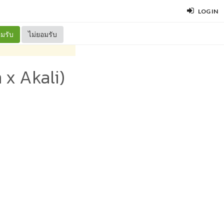
LOG IN
มรับ
ไม่ยอมรับ
 x Akali)