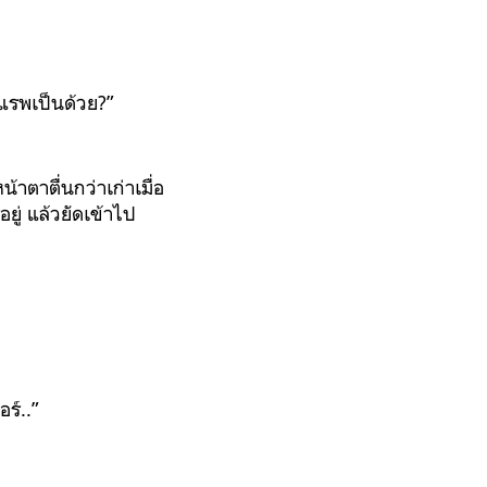
แรพเป็นด้วย?”
้าตาตื่นกว่าเก่าเมื่อ
ยู่ แล้วยัดเข้าไป
ร์..”