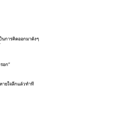
นเป็นการคิดออกมาดังๆ
”
กหรอก”
ดหายใจลึกแล้วทำที