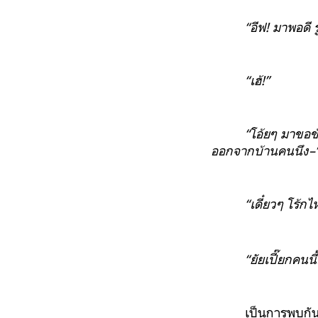
“อีฟ! มาพอดี ร
“เฮ้!”
“โอ้ยๆ มาขอข้
ออกจากบ้านคนนึง–
“เดี๋ยวๆ โร้กไ
“ยัยเปี๊ยกคนน
เป็นการพบกันค