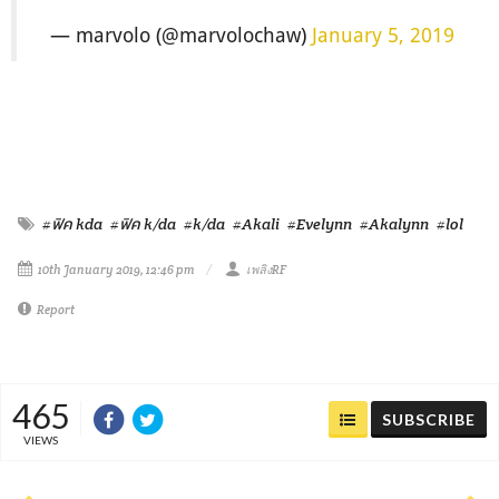
— marvolo (@marvolochaw)
January 5, 2019
#ฟิค kda
#ฟิค k/da
#k/da
#Akali
#Evelynn
#Akalynn
#lol
10th January 2019, 12:46 pm
เพลิงRF
Report
465
SUBSCRIBE
VIEWS