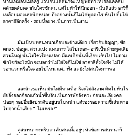
ห่านเหมือนเมื่อครู่ แว่นกันแดดน่าจะใหญ่พอทำให้เธอแค่คลับ
คล้ายคลับคลากับใครซักคน แต่ไม่ทำให้นึกออก - นั่นดีแล้ว อาริก็
เหลือบมองเธอนิดหน่อย ถึงอย่างนั้นก็ไม่ได้พูดอะไร หันไปยิ้มให้
อาคาลิอีกครั้ง - รอบนี้อย่างเป็นการเป็นงาน
มันเป็นบทสนทนาเกือบจะข้างเดียว เกี่ยวกับสัญญา, ข้อ
ตกลง, ข้อมูล, ส่วนแบ่ง แผนการ ไล่ไปเถอะ– อาริเป็นฝ่ายพูดเสีย
ส่วนใหญ่ นั่นไม่ใช่เรื่องแปลก มีแค่เด็กนั่นที่เงียบเกินไป ไม่ถาม
ซักไซร้อะไรนัก จะบอกว่าไม่ใส่ใจก็ไม่ใช่ อาคาลิตั้งใจฟัง ไม่ได้
วอกแวกหรือใจลอยไปไหน แค่.. ฟัง แต่ยังไม่สนใจมากพอ
และถ้าเธอเห็น มันไม่มีทางที่อาริจะไม่สังเกต คิดไม่ทันไร
ยัยจิ้งจอกก็ยกแก้วน้ำขึ้นจิบเป็นการพักจังหวะ ก่อนจะเอียงคอ
น้อยๆ รอยยิ้มยังประดับอยู่บนใบหน้า แต่ร่องรอยความขี้เล่นหาย
ไปจากน้ำเสียง “..ไม่เหรอ?”
คู่สนทนากะพริบตา สับสนเมื่ออยู่ๆ หัวข้อการสนทนาก็