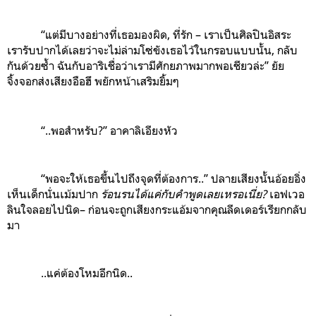
“แต่มีบางอย่างที่เธอมองผิด, ที่รัก – เราเป็นศิลปินอิสระ
เรารับปากได้เลยว่าจะไม่ล่ามโซ่ขังเธอไว้ในกรอบแบบนั้น, กลับ
กันด้วยซ้ำ ฉันกับอาริเชื่อว่าเรามีศักยภาพมากพอเชียวล่ะ” ยัย
จิ้งจอกส่งเสียงอือฮึ พยักหน้าเสริมยิ้มๆ
“..พอสำหรับ?” อาคาลิเอียงหัว
“พอจะให้เธอขึ้นไปถึงจุดที่ต้องการ..” ปลายเสียงนั้นอ้อยอิ่ง
เห็นเด็กนั่นเม้มปาก
ร้อนรนได้แค่กับคำพูดเลยเหรอเนี่ย?
เอฟเวอ
ลินใจลอยไปนิด– ก่อนจะถูกเสียงกระแอ้มจากคุณลีดเดอร์เรียกกลับ
มา
..แค่ต้องโหมอีกนิด..