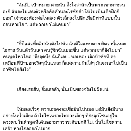
“ฉันมี.. เป้าหมาย ค่ายนั่น ตั้งใจว่าถ้าเป็น
มาชวน
พวกเขา
ล่ะก็ ฉันจะไม่เล่นตัวหรือคัดค้านอะไรซักคำ ให้ไปเป็นเด็กฝึกก็
ยอม” เจ้าของห้องห่อไหล่ลง ตัวเล็กลงไปอีกเมื่อมีท่าทีแบบนั้น
ถอนหายใจ “..แต่พวกเขาไม่เคยมา”
“กี่ปีแล้วที่คลิปนั่นดังไปทั่ว ฉันดีใจแทบตาย คิดว่านี่แหละ
โอกาส วันแล้ววันเล่า คนรู้จักฉันเยอะขึ้น แต่พวกเขาก็ยังไม่มา”
คนพูดไหวไหล่ “ถึงจุดนึง ฉันก็เลย.. พอเหอะ เลิกบ้าซักที คง
เหมือนที่ป๊าบอกจริงๆนั่นแหละ ก็แค่ความฝันโง่ๆ มันจะเอาไปเป็น
อาชีพได้ยังไง”
เสียงเธอสั่น, ยิ้มเธอล้า, นั่นเป็นของจริงไม่ผิดแน่
ให้มองเร็วๆ พวกเธอคงจะเชื่อมันไปหมด แต่มันยังมีบาง
อย่างในน้ำเสียง ถ้าไม่ใช่เพราะไฟดวงเล็กๆ ที่ยังลุกโชนอยู่ใน
ดวงตา, ในคำพูดที่เค้นออกมากว่าระดับปกติ ไม่, นั่นไม่ใช่ความ
เศร้า ห่างไกลออกไปมาก