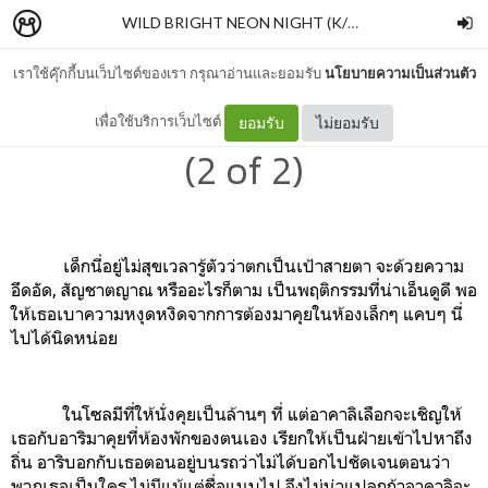
WILD BRIGHT NEON NIGHT (K/DA Fanfiction)
–
เพล
เราใช้คุ๊กกี้บนเว็บไซต์ของเรา กรุณาอ่านและยอมรับ
นโยบายความเป็นส่วนตัว
growl, growl, growl, growl
เพื่อใช้บริการเว็บไซต์
ยอมรับ
ไม่ยอมรับ
(2 of 2)
เด็กนี่อยู่ไม่สุขเวลารู้ตัวว่าตกเป็นเป้าสายตา จะด้วยความ
อึดอัด, สัญชาตญาณ หรืออะไรก็ตาม เป็นพฤติกรรมที่น่าเอ็นดูดี พอ
ให้เธอเบาความหงุดหงิดจากการต้องมาคุยในห้องเล็กๆ แคบๆ นี่
ไปได้นิดหน่อย
ในโซลมีที่ให้นั่งคุยเป็นล้านๆ ที่ แต่อาคาลิเลือกจะเชิญให้
เธอกับอาริมาคุยที่ห้องพักของตนเอง เรียกให้เป็นฝ่ายเข้าไปหาถึง
ถิ่น อาริบอกกับเธอตอนอยู่บนรถว่าไม่ได้บอกไปชัดเจนตอนว่า
พวกเธอเป็นใคร ไม่มีแม้แต่ชื่อแนบไป จึงไม่น่าแปลกถ้าอาคาลิจะ