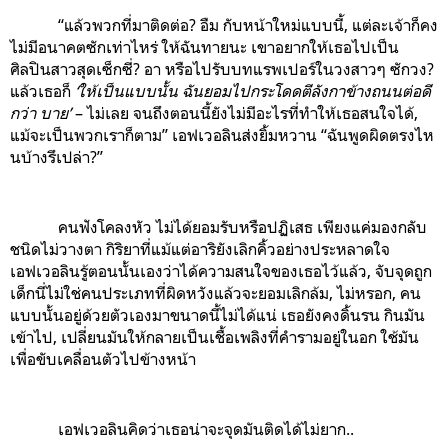
“แล้วพวกที่มาติดต่อ? อืม กับหน้าใหม่แบบนี้, แต่ละเจ้าก็คง
ไม่มีอนาคตซักเท่าไหร่ ให้ฉันทายนะ เขาอยากให้เธอไปเป็น
ศิลปินสาวสุดเซ็กซี่? อา หรือไปรับบทแรพเปอร์ในวงสาวๆ ซักวง?
แล้วเธอก็
‘ให้เป็นแบบนั้น ฉันยอมไปกระโดดตีลังกาข้างถนนต่อดี
กว่า บาย’
– ไม่เลย จนถึงตอนนี้ยังไม่มีอะไรที่ทำให้เธอสนใจได้,
แม้จะเป็นพวกเราก็ตาม” เอฟเวอลินส่งยิ้มหวาน “ฉันพูดผิดตรงไห
นบ้างรึเปล่า?”
คนฟังโคลงหัว ไม่ได้ยอมรับหรือปฏิเสธ เพียงแค่มองกลับ
ชนิดไม่วางตา กิริยาที่แม้แต่อาริยังเลิกคิ้วอย่างประหลาดใจ
เอฟเวอลินรู้ตอนนั้นเองว่าได้ความสนใจของเธอไว้แล้ว, จับจุดถูก
เด็กนี่ไม่ใช่คนประเภทที่ผิดหวังแล้วจะยอมเลิกล้ม, ไม่หรอก, คน
แบบนั้นอยู่ด้วยตัวเองมาขนาดนี้ไม่ได้แน่ เธอยังคงดิ้นรน กินมัน
เข้าไป, เปลี่ยนมันให้กลายเป็นเชื้อเพลิงที่คำรามอยู่ในอก ใช้มัน
เพื่อขับเคลื่อนตัวไปข้างหน้า
เอฟเวอลินคิดว่าเธอน่าจะจุดมันติดได้ไม่ยาก..