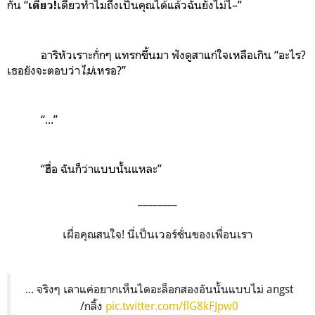
กัน “
เดี๋ยวทำไมถึงเป็นคุณได้แล้วฉันยังไม่ไ–”
เดี๋ยว!
อาริหัวเราะกั่กๆ แทรกขึ้นมา ฟังดูสาแก่ใจเหลือเกิน “อะไร?
เธอยังจะตอบว่า
ไม่
เหรอ?”
“...”
“ฮื่อ ฉันก็ว่าแบบนั้นแหละ”
________
เผื่อคุณสนใจ! นี่เป็นเวอร์ชั่นของเพื่อนเรา
... จริงๆ เลาแค่อยากเห็นไดอะล็อกสองอันนั้นแบบไม่ angst
/กลิ้ง
pic.twitter.com/flG8kFJpw0