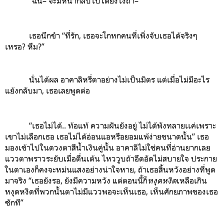
“ฉัน– จะมีหน้ากลับไปได้ยังไงถ้า–”
เธอนึกขำ “ที่รัก, เธอจะโกหกคน
ที่เพิ่งจับเธอได้จริงๆ
เหรอ? หืม?”
นั่นได้ผล อาคาลิหรี่ตาอย่างไม่เป็นมิตร แต่เมื่อไม่มีอะไร
แย้งกลับมา, เธอเลยพูดต่อ
“เธอไม่ได้.. ท้อแท้ ความฝันยังอยู่ ไม่ได้พังทลายเเค่เพราะ
เขาไม่เลือกเธอ เธอไม่ได้อ่อนแอหรือยอมแพ้ง่ายขนาดนั้น” เธอ
มองเข้าไปในดวงตาสีน้ำเงินคู่นั้น อาคาลิไม่ใช่คนที่อ่านยากเลย
แววตาพราวระยับเมื่อตื่นเต้น ไหววูบถ้าอึดอัดไม่สบายใจ ประกาย
ในตาเองก็คงจะหม่นแสงอย่างน่าใจหาย, ถ้าเธอสิ้นหวังอย่างที่พูด
มาจริง “เธอยังรอ, ยังมีความหวัง แต่ตอนนี้ก็
หงุดหงิด
เหลือเกิน
หงุดหงิดที่พวกนั้นตาไม่มีแววพอจะเห็นเธอ, เห็นศักยภาพของเธอ
ซักที”