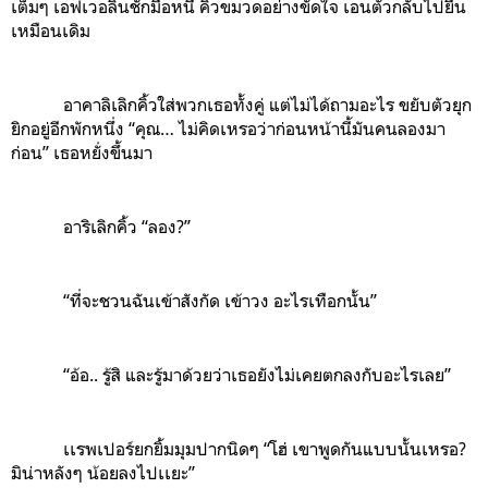
เต็มๆ เอฟเวอลินชักมือหนี คิ้วขมวดอย่างขัดใจ เอนตัวกลับไปยืน
เหมือนเดิม
อาคาลิเลิกคิ้วใส่พวกเธอทั้งคู่ แต่ไม่ได้ถามอะไร ขยับตัวยุก
ยิกอยู่อีกพักหนึ่ง “คุณ… ไม่คิดเหรอว่าก่อนหน้านี้มันคนลองมา
ก่อน” เธอหยั่งขึ้นมา
อาริเลิกคิ้ว “ลอง?”
“ที่จะชวนฉันเข้าสังกัด เข้าวง อะไรเทือกนั้น”
“อ้อ.. รู้สิ และรู้มาด้วยว่าเธอยังไม่เคยตกลงกับอะไรเลย”
เเรพเปอร์ยกยิ้มมุมปากนิดๆ “โฮ่ เขาพูดกันแบบนั้นเหรอ?
มิน่าหลังๆ น้อยลงไปเเยะ”