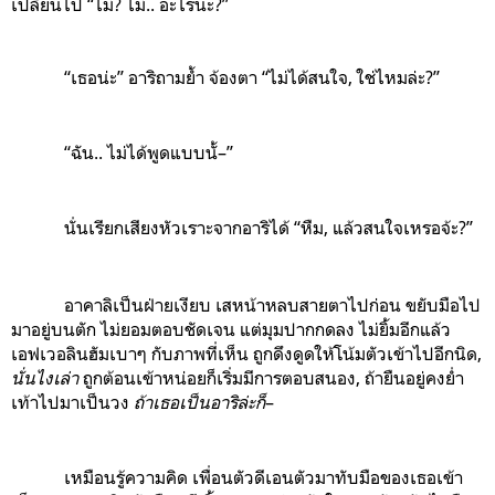
เปลี่ยนไป “ไม่? ไม่.. อะไรนะ?”
“เธอน่ะ” อาริถามย้ำ จ้องตา “ไม่ได้สนใจ, ใช่ไหมล่ะ?”
“ฉัน.. ไม่ได้พูดแบบนั้–”
นั่นเรียกเสียงหัวเราะจากอาริได้ “หืม, แล้วสนใจเหรอจ้ะ?”
อาคาลิเป็นฝ่ายเงียบ เสหน้าหลบสายตาไปก่อน ขยับมือไป
มาอยู่บนตัก ไม่ยอมตอบชัดเจน แต่มุมปากกดลง ไม่ยิ้มอีกแล้ว
เอฟเวอลินฮัมเบาๆ กับภาพที่เห็น ถูกดึงดูดให้โน้มตัวเข้าไปอีกนิด,
นั่นไงเล่า
ถูกต้อนเข้าหน่อยก็เริ่มมีการตอบสนอง, ถ้ายืนอยู่คงย่ำ
เท้าไปมาเป็นวง
ถ้าเธอเป็นอาริล่ะก็
–
เหมือนรู้ความคิด เพื่อนตัวดีเอนตัวมาทับมือของเธอเข้า