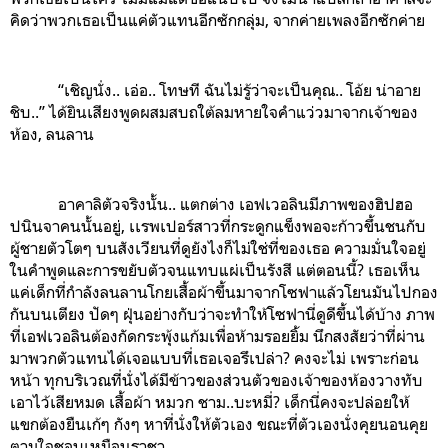
คิดว่าพวกเธอเป็นแค่ตัวแทนอีกซักกลุ่ม, จากค่ายเพลงอีกซักค่าย
“เชิญนั่ง.. เอ่อ.. โทษที ฉันไม่รู้ว่าจะเป็นคุณ.. โอ้ย น่าอาย
ชิบ..” ได้ยินเสียงพูดผสมสบถใต้ลมหายใจคำแว่วมาจากเจ้าของ
ห้อง, ลนลาน
อาคาลิตัวจริงนั้น.. แตกต่าง เอฟเวอลินมีภาพของฮิปฮอ
ปนินจาคนนั้นอยู่, เเรพเปอร์สาวที่กระดูกแข็งพอจะก้าวขึ้นชนกับ
ผู้ชายตัวโตๆ บนสังเวียนที่ดูยังไงก็ไม่ใช่ที่ของเธอ ความมั่นใจอยู่
ในคำพูดและการขยับตัวจนแทบแผ่เป็นรังสี แต่ตอนนี้? เธอเห็น
แค่เด็กที่กำลังลนลานโกยเสื้อผ้าขึ้นมาจากโซฟาแล้วโยนมันไปกอง
กันบนเตียง ปัดๆ ฝุ่นอย่างกับว่าจะทำให้โซฟานี่ดูดีขึ้นได้
บ้าง
ภาพ
ที่เอฟเวอลินต้องกัดกระพุ้งแก้มเพื่อห้ามรอยยิ้ม นึกสงสัยว่าที่ผ่าน
มาพวกตัวแทนได้เจอแบบที่เธอเจอรึเปล่า? คงจะไม่ เพราะก่อน
หน้า ทุกบริเวณที่นั่งได้มีข้าวของส่วนตัวของเจ้าของห้องวางทับ
เอาไว้เสียหมด เสื้อผ้า หมวก ชาม..บะหมี่? เด็กนี่คงจะปล่อยให้
แขกต้องยืนเก้ๆ กังๆ หาที่นั่งให้ตัวเอง ขณะที่ตัวเองนั่งคุยนอนคุย
ตามใจชอบเหมือนราชา