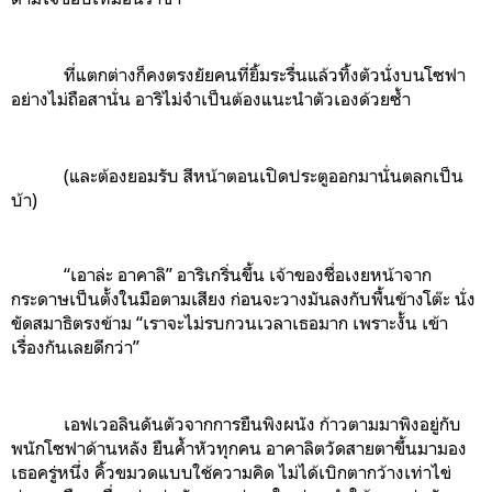
ที่แตกต่างก็คงตรงยัยคนที่ยิ้มระรื่นแล้วทิ้งตัวนั่งบนโซฟา
อย่างไม่ถือสานั่น อาริไม่จำเป็นต้องแนะนำตัวเองด้วยซ้ำ
(และต้องยอมรับ สีหน้าตอนเปิดประตูออกมานั่นตลกเป็น
บ้า)
“เอาล่ะ อาคาลิ” อาริเกริ่นขึ้น เจ้าของชื่อเงยหน้าจาก
กระดาษเป็นตั้งในมือตามเสียง ก่อนจะวางมันลงกับพื้นข้างโต๊ะ นั่ง
ขัดสมาธิตรงข้าม “เราจะไม่รบกวนเวลาเธอมาก เพราะงั้น เข้า
เรื่องกันเลยดีกว่า”
เอฟเวอลินดันตัวจากการยืนพิงผนัง ก้าวตามมาพิงอยู่กับ
พนักโซฟาด้านหลัง ยืนค้ำหัวทุกคน อาคาลิตวัดสายตาขึ้นมามอง
เธอครู่หนึ่ง คิ้วขมวดแบบใช้ความคิด ไม่ได้เบิกตากว้างเท่าไข่