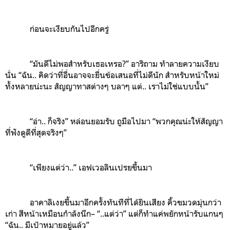
ก่อนจะเงียบกันไปอีกครู่
“มันดีไม่พอสำหรับเธอเหรอ?” อาริถาม ทำลายความเงียบ
นั่น “ฉัน.. คิดว่าที่อื่นอาจจะยื่นข้อเสนอที่ไม่ดีนัก สำหรับหน้าใหม่
ทั้งหลายน่ะนะ สัญญาทาสต่างๆ บลาๆ แต่.. เราไม่ใช่แบบนั้น”
“อ่า.. ก็จริง” หล่อนยอมรับ ถูมือไปมา “พวกคุณน่ะให้สัญญา
ที่ฟังดูดีที่สุดจริงๆ”
“เพียงแต่ว่า..” เอฟเวอลินเปรยขึ้นมา
อาคาลิเงยขึ้นมาอีกครั้งทันทีที่ได้ยินเสียง คิ้วขมวดมุ่นกว่า
เก่า สีหน้าเหมือนกำลังนึก– “..แต่ว่า” แต่ก็ทำแค่พยักหน้ารับแกนๆ
“ฉัน.. มีเป้าหมายอยู่แล้ว”