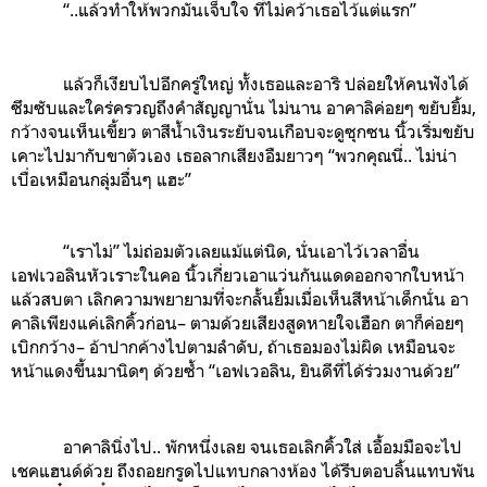
“..แล้วทำให้พวกมันเจ็บใจ ที่ไม่คว้าเธอไว้แต่แรก”
แล้วก็เงียบไปอีกครู่ใหญ่ ทั้งเธอและอาริ ปล่อยให้คนฟังได้
ซึมซับและใคร่ครวญถึงคำสัญญานั่น ไม่นาน อาคาลิค่อยๆ ขยับยิ้ม,
กว้างจนเห็นเขี้ยว
ตาสีน้ำเงินระยับจนเกือบจะดูซุกซน
นิ้วเริ่มขยับ
เคาะไปมากับขาตัวเอง เธอลากเสียงอืมยาวๆ “พวกคุณนี่.. ไม่น่า
เบื่อเหมือนกลุ่มอื่นๆ แฮะ”
“เราไม่” ไม่ถ่อมตัวเลยแม้แต่นิด, นั่นเอาไว้เวลาอื่น
เอฟเวอลินหัวเราะในคอ นิ้วเกี่ยวเอาแว่นกันแดดออกจากใบหน้า
แล้วสบตา เลิกความพยายามที่จะกลั้นยิ้มเมื่อเห็นสีหน้าเด็กนั่น อา
คาลิเพียงแค่เลิกคิ้วก่อน– ตามด้วยเสียงสูดหายใจเฮือก ตาก็ค่อยๆ
เบิกกว้าง– อ้าปากค้างไปตามลำดับ, ถ้าเธอมองไม่ผิด เหมือนจะ
หน้าแดงขึ้นมานิดๆ ด้วยซ้ำ “เอฟเวอลิน, ยินดีที่ได้ร่วมงานด้วย”
อาคาลินิ่งไป.. พักหนึ่งเลย จนเธอเลิกคิ้วใส่ เอื้อมมือจะไป
เชคแฮนด์ด้วย ถึงถอยกรูดไปแทบกลางห้อง ได้รีบตอบลิ้นแทบพัน