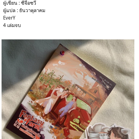
ผู้เขียน : ซีจื่อซวี่
ผู้แปล : ธันวาตุลาคม
EverY
4 เล่มจบ