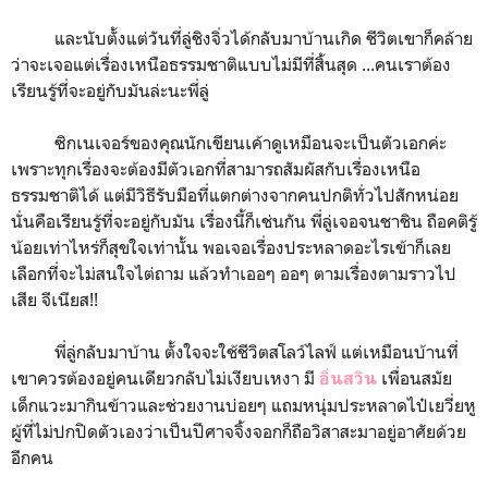
และนับตั้งแต่วันที่ลู่ชิงจิ่วได้กลับมาบ้านเกิด ชีวิตเขาก็คล้าย
ว่าจะเจอแต่เรื่องเหนือธรรมชาติแบบไม่มีที่สิ้นสุด ...คนเราต้อง
เรียนรู้ที่จะอยู่กับมันล่ะนะพี่ลู่
ซิกเนเจอร์ของคุณนักเขียนเค้าดูเหมือนจะเป็นตัวเอกค่ะ
เพราะทุกเรื่องจะต้องมีตัวเอกที่สามารถสัมผัสกับเรื่องเหนือ
ธรรมชาติได้ แต่มีวิธีรับมือที่แตกต่างจากคนปกติทั่วไปสักหน่อย
นั่นคือเรียนรู้ที่จะอยู่กับมัน เรื่องนี้ก็เช่นกัน พี่ลู่เจอจนชาชิน ถือคติรู้
น้อยเท่าไหร่ก็สุขใจเท่านั้น พอเจอเรื่องประหลาดอะไรเข้าก็เลย
เลือกที่จะไม่สนใจไต่ถาม แล้วทำเออๆ ออๆ ตามเรื่องตามราวไป
เสีย จีเนียส!!
พี่ลู่กลับมาบ้าน ตั้งใจจะใช้ชีวิตสโลว์ไลฟ์ แต่เหมือนบ้านที่
เขาควรต้องอยู่คนเดียวกลับไม่เงียบเหงา มี
เพื่อนสมัย
อิ่นสวิน
เด็กแวะมากินข้าวและช่วยงานบ่อยๆ แถมหนุ่มประหลาดไป๋เยวี่ยหู
ผู้ที่ไม่ปกปิดตัวเองว่าเป็นปีศาจจิ้งจอกก็ถือวิสาสะมาอยู่อาศัยด้วย
อีกคน