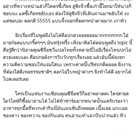
อย่างที่ขวางหน้าแล้วก็โคตรขี้เกียจ ลู่ชิงจิ่วซื้อเก้าอี้โยกมาให้นางก็
ชอบนะ แต่ขี้เกียจขยับเอง ต้องให้ลู่ชิงจิ่วที่เดินผ่านมาขยับให้ งง
แต่ชอบอ่ะ ตลกดี 55555 แบบจิ้งจอกที่ตลกหน้าตายมาก เกาหัว
อีกเรื่องที่ไม่พูดถึงไม่ได้คือปกสวยยยยยยมากกกกกกกก โอ้
มายก้อดแบบกรี๊ดๆๆๆ มันฟรุ้งฟริ้ง เพิ่งมาคิดได้ตอนพูดถึง topic นี้
คือรู้สึกว่านิยายคุณซีจื่อซวี่แปลไทยทั้งหลายนี่ไม่มีเรื่องไหนปกไม่
สวยเลยเนอะ คือปกอลังการวิบวับทุกเรื่องเลย แล้วอันนี้้ต้องยก
ความดีความชอบให้แจ่มใสนะ เพราะค่ายนี้บรีฟปกดีตลอด ยิ่งงาน
ที่ต้องใส่ดีเทลธรรมชาติๆ ดอกไม้ใบหญ้าต่างๆ ยิ่งทำได้ดี อยากได้
โปสเตอร์เลย
ใครเป็นแฟนงานเขียนคุณซีจื่อซวี่ก็อย่าพลาดค่ะ ใครสายส
โลว์ไลฟ์ก็ซื้อมาอ่านได้ ไม่ได้ทำฟาร์มมากขนาดนั้นแต่รับรองว่า
อาหารทุกมื้อที่พวกเค้ากินนี่มันเมนชั่นถึงตลอด เนื้อเอย แกะเอย
ของคาว ของหวาน ของกินเล่น คนอ่านเท้าเอวบึนปากแล้ว หิว