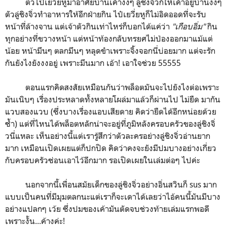
ตัวไป๋เยวี่ยหูมาอาศัยบ้านเค้างงๆ ลู่ชิงจิ่วก็ให้เค้าอยู่บ้านงงๆ
ตัวลู่ชิงจิ่วทำอาหารให้อีกฝ่ายกิน ไป๋เยวี่ยหูก็ไม่อิดออดที่จะรับ
หน้าที่ล้างจาน แต่เจ้าตัวกินเท่าไหร่ก็บอกได้แค่ว่า
"เกือบอิ่ม"
กิน
ทุกอย่างที่ขวางหน้า แต่หน้าท้องกลับทรยศไม่ป่องออกมาแม้แต่
น้อย หน้ามึนๆ ตลกมึนๆ หลุดขำเพราะจิ้งจอกนี่บ่อยมาก แต่จะรัก
กันยังไงยังงงอยู่ เพราะมึนมาก เอ้า! เอาใจช่วย 55555
ตอนแรกคิดสงสัยเหมือนกันว่าพล็อตมันจะไปยังไงต่อเพราะ
มันเนิบๆ เรื่องประหลาดทั้งหลายโผล่มาแล้วก็ผ่านไป ไม่ยืด มากัน
แวบสองแวบ (ซึ่งบางเรื่องแอบเสียดาย คิดว่ายืดได้อีกหน่อยด้วย
ซ้ำ) แต่ที่ไหนได้พล็อตหลักน่าจะอยู่ที่ภูมิหลังครอบครัวของลู่ชิงจิ่
วนี่แหละ เห็นอย่างนี้แต่เรารู้สึกว่าตัวละครอย่างลู่ชิงจิ่วอ่านยาก
มาก เหมือนเปิดเผยแต่ก็ปกปิด คิดว่าคงจะยังมีปมบางอย่างเกี่ยว
กับครอบครัวซ่อนเอาไว้อีกมาก รอเปิดเผยในเล่มต่อๆ ไปค่ะ
นอกจากนี้เพื่อนสมัยเด็กของลู่ชิงจิ่วอย่างอิ่นสวินก็ sus มาก
แบบเป็นคนที่มีมุมตลกนะแต่เราก็จะเดาได้เลยว่าไอ้คนนี้มันมีบาง
อย่างแปลกๆ เว้ย ซึ่งปมของเค้ามันตัดจบช่วงท้ายเล่มแรกพอดี
เพราะงั้น...ค้างค่ะ!