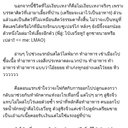
นอกจากนี้ชีวิตที่ไม่เงียบเหงาก็คือไม่เงียบเหงาจริงๆ เพราะ
บรรดาสัตว์ที่เอามาเลี้ยงที่บ้าน (เตรียมจะเอาไว้เป็นอาหาร) ล้วน
แล้วแต่เป็นสัตว์ที่ไม่เหมือนสัตว์ธรรมดาทั้งสิ้น ไม่ว่าจะเป็นหมูที่
คิดเลขได้หรือไก่ที่มีแรงจิกแบบซูเปอร์ไก่ หลังๆ ยังมีจิ้งจอกน้อย
ตัวหนึ่งโผล่มาให้เลี้ยงอีกตัว (พี่ลู่: ไป๋เยวี่ยหู!! ลูกชายนายหรือ
เปล่า!! << me: LMAO)
อ่านๆ ไปช่วงแรกมันสโลว์ไลฟ์มาก ทำอาหาร เข้าเมืองไป
ซื้อเนื้อ ทำอาหาร เจอสิ่งประหลาดละแวกบ้าน ทำอาหาร ทำ
อาหาร ทำอาหาร แบบว่าโอ๊ยยยย ทำเก่งทุกอย่างเลยโว้ยยย หิว
วววววว
คือตอนแรกเข้าใจว่าจะโฟกัสกับการออกไปปลูกแตงกวา
กลับมาช่วยกันทำผักตากแห้งอะไรเทือกนี้ แต่ไปๆ มาๆ ลู่ชิงจิ่ว
แทบไม่โผล่ไปไร่เลยด้วยซ้ำ หน้าที่หลักคือทำอาหาร คนออกไป
รดน้ำผักหญ้าคือไป๋เยวี่ยหู ตัวลู่ชิงจิ่วแค่เข้าไปดูผักเตรียมขาย
เป็นเถ้าแก่เนี้ยคอยรับเงินแต่ไม่ใช้แรงอยู่ที่บ้าน