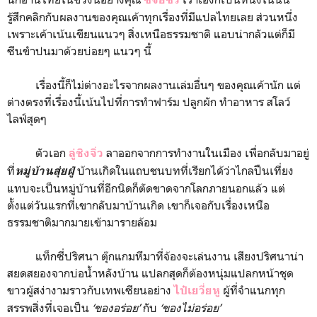
รู้สึกคลิกกับผลงานของคุณเค้าทุกเรื่องที่มีแปลไทยเลย ส่วนหนึ่ง
เพราะเค้าเน้นเขียนแนวๆ สิ่งเหนือธรรมชาติ แอบน่ากลัวแต่ก็มี
ซีนขำปนมาด้วยบ่อยๆ แนวๆ นี้
เรื่องนี้ก็ไม่ต่างอะไรจากผลงานเล่มอื่นๆ ของคุณเค้านัก แต่
ต่างตรงที่เรื่องนี้เน้นไปที่การทำฟาร์ม ปลูกผัก ทำอาหาร สโลว์
ไลฟ์สุดๆ
ตัวเอก
ลาออกจากการทำงานในเมือง เพื่อกลับมาอยู่
ลู่ชิงจิ่ว
ที่
บ้านเกิดในแถบชนบทที่เรียกได้ว่าไกลปืนเที่ยง
หมู่บ้านสุ่ยฝู่
แทบจะเป็นหมู่บ้านที่อีกนิดก็ตัดขาดจากโลกภายนอกแล้ว แต่
ตั้งแต่วันแรกที่เขากลับมาบ้านเกิด เขาก็เจอกับเรื่องเหนือ
ธรรมชาติมากมายเข้ามารายล้อม
แท็กซี่ปริศนา ตุ๊กแกมหึมาที่จ้องจะเล่นงาน เสียงปริศนาน่า
สยดสยองจากบ่อน้ำหลังบ้าน แปลกสุดก็ต้องหนุ่มแปลกหน้าชุด
ขาวผู้สง่างามราวกับเทพเซียนอย่าง
ผู้ที่จำแนกทุก
ไป๋เยวี่ยหู
สรรพสิ่งที่เจอเป็น
‘ของอร่อย’
กับ
‘ของไม่อร่อย’