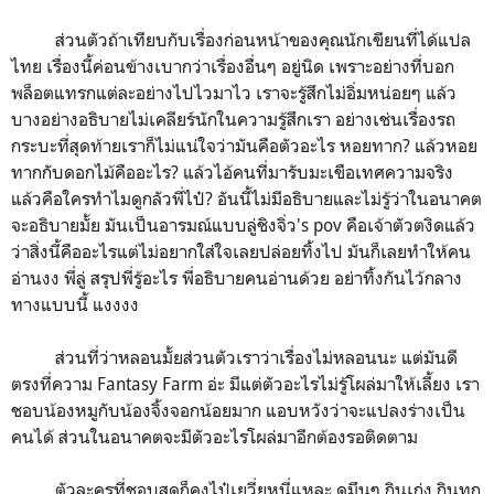
ส่วนตัวถ้าเทียบกับเรื่องก่อนหน้าของคุณนักเขียนที่ได้แปล
ไทย เรื่องนี้ค่อนข้างเบากว่าเรื่องอื่นๆ อยู่นิด เพราะอย่างที่บอก
พล็อตแทรกแต่ละอย่างไปไวมาไว เราจะรู้สึกไม่อิ่มหน่อยๆ แล้ว
บางอย่างอธิบายไม่เคลียร์นักในความรู้สึกเรา อย่างเช่นเรื่องรถ
กระบะที่สุดท้ายเราก็ไม่แน่ใจว่ามันคือตัวอะไร หอยทาก? แล้วหอย
ทากกับดอกไม้คืออะไร? แล้วไอ้คนที่มารับมะเขือเทศความจริง
แล้วคือใครทำไมดูกลัวพี่ไป๋? อันนี้ไม่มีอธิบายและไม่รู้ว่าในอนาคต
จะอธิบายมั้ย มันเป็นอารมณ์แบบลู่ชิงจิ่ว's pov คือเจ้าตัวตงิดแล้ว
ว่าสิ่งนี้คืออะไรแต่ไม่อยากใส่ใจเลยปล่อยทิ้งไป มันก็เลยทำให้คน
อ่านงง พี่ลู่ สรุปพี่รู้อะไร พี่อธิบายคนอ่านด้วย อย่าทิ้งกันไว้กลาง
ทางแบบนี้ แงงงง
ส่วนที่ว่าหลอนมั้ยส่วนตัวเราว่าเรื่องไม่หลอนนะ แต่มันดี
ตรงที่ความ Fantasy Farm อ่ะ มีแต่ตัวอะไรไม่รู้โผล่มาให้เลี้ยง เรา
ชอบน้องหมูกับน้องจิ้งจอกน้อยมาก แอบหวังว่าจะแปลงร่างเป็น
คนได้ ส่วนในอนาคตจะมีตัวอะไรโผล่มาอีกต้องรอติดตาม
ตัวละครที่ชอบสุดก็คงไป๋เยวี่ยหูนี่แหละ ดูมึนๆ กินเก่ง กินทุก