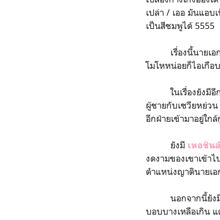
เปล่า / เออ มันแอบเ
เป็นสีชมพูได้ 5555
เรื่องนี้นายเอกบอบ
โมโหหน่อยก็ไอเกือบ
ในเรื่องยังมีอีกหลา
ผู้ชายกับเซวียหย่วน
อีกฝ่ายเข้ามาอยู่ใกล้
ยังมี
เหอชินอ
งดงามของเขาเข้าไปก็
ตำแหน่งญาตินายเอก
นอกจากนี้ยังมีอีก
บอบบางเหลือเกิน แต