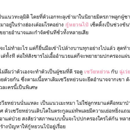
แนวทะลุมิติ โดยที่ตัวเอกทะลุเข้ามาในนิยายมิตรภาพลูกผู้ช
มาอยู่ในร่างฮ่องเต้อมโรคอย่าง
เซ็ตติ้งเป็นช่วงขัน
กู้หยวนไป๋
ยายอำนาจและกำจัดขันทีชั่วทั้งหลายเสีย
ำอะไร แต่ก็ยื่นมือเข้าไปล้างบานทุกอย่างไปแล้ว สุดท้ายเ
องเต้ทั้งที ต่อให้สังขารไม่เอื้ออำนวยแต่ก็จะพยายามปกครองแผ่น
ว่าตัวเองจะทำตัวเป็นผู้ชมที่ดี รอดู
กับ
เซวียหย่วน
ฉู่เว่
ายด้วยกัน ซึ่งตามเนื้อหาเดิมเซวียหย่วนจะยึดอำนาจจากเขา ดัง
ัวละครนี้เป็นพิเศษ
ย่วนนั่นแหละ เป็นแนวเมะหมา ไม่ใช่ลูกหมาแต่คือหมาป่า บ
ตัวเซวียหย่วนเติบโตในตระกูลแม่ทัพเลยมีความเย่อหยิ่งแถ
ก็เอาแต่ป่วย สงสัยว่าสภาพแบบนั้นจะไปปกครองใครได้กัน หลายๆ
างปัญหาให้กู้หยวนไป๋อยู่เรื่อย