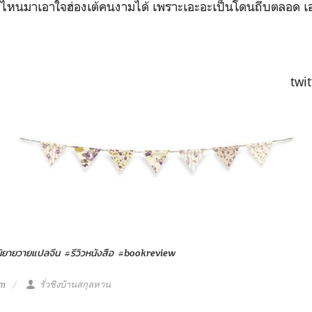
ช้ไม้ไหนมาเอาใจฮ่องเต้คนงามได้ เพราะเอะอะเป็นโดนถีบตลอด 
twit
วนิยายวายแปลจีน
#รีวิวหนังสือ
#bookreview
pm
รั่วชิงบ้านสกุลหาน