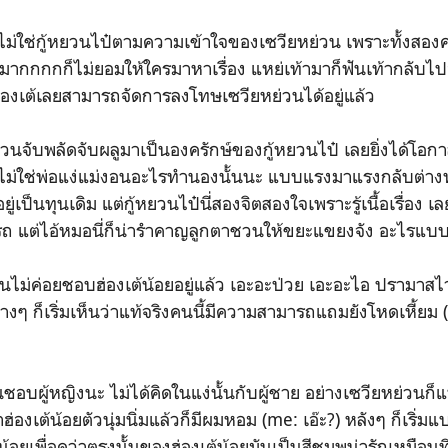
ช่กู้หยวนไป๋ตามความเข้าใจของเซวียหย่วน เพราะทั้งสอง
มากกกกก็ไม่ยอมให้ใครมาหาเรื่อง แหย่เท้ามาก็ฟันเท้ากลับไปอ
องเต้เลยสามารถจัดการลงโทษเซวียหย่วนได้อยู่แล้ว
พลัดจับผลูมาเป็นองครักษ์ของกู้หยวนไป๋ เลยยิ่งได้โอกาสแ
ไม่ใช่พ่อแง่แม่งอนอะไรทำนองนั้นนะ แบบแรงมาแรงกลับต่างห
ยู่เป็นทุนเดิม แต่กู้หยวนไป๋นี่สองจิตสองใจเพราะรู้เนื้อเรื่อง เล
ถ แต่ไอ้หมอนี่ก็น่ารำคาญลูกตาชวนให้ขยะแขยงจัง อะไรแบบน
ค่อยชอบฮ่องเต้น้อยอยู่แล้ว เอะอะป่วย เอะอะไอ ปรามาสไว้
ข้างๆ ก็เริ่มเห็นว่าแท้จริงคนนี้มีความสามารถแถมยังโหดเหี้ย
ู้หญิงนะ ไม่ได้คิดในแง่นั้นกับผู้ชาย อย่างเซวียหย่วนก็แ
ว่าฮ่องเต้น้อยตัวนุ่มนิ่มแล้วก็มีผมหอม (me: เอ๊ะ?) หลังๆ ก็เริ
น้อยเพื่อดูว่าตรงนั้นของฮ่องเต้น้อยมันเป็นสีชมพูน่ารักเหมือน