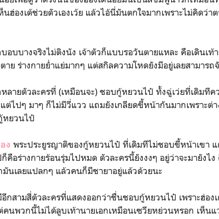
ห็นฮ่องเต้ช่วยตัวเองเว้ย แล้วไอ้นี่มันตกใจมากเพราะไม่คิดว่า
บางจริงไม่ติงนัง เจ้าตัวก็แบบรอวันตายแหละ คือเดินเท้าเ
ตาย ร่างกายย่ำแย่มากๆ แต่สกิลความโหดยังมีอยู่เลยสามารถ
ยตัวละครที่ (เหมือนจะ) ชอบกู้หยวนไป๋ ทั้งฉู่เว่ยที่เดิมที
 แต่ไปๆ มาๆ ก็ไม่มีวี่แวว แถมยังเกลียดขี้หน้ากันมากเพราะต่าง
กู้หยวนไป๋
พระประยูรญาติของกู้หยวนไป๋ ที่เดิมทีไม่ชอบขี้หน้าเขา แ
๋อง
คือร่างกายร้อนรุ่มไปหมด ตัวละครนี้ยังงงๆ อยู่ว่าจะมายังไง ค
มันเลยแปลกๆ แล้วคนก็มีชายาอยู่แล้วด้วยนะ
สามสี่ตัวละครที่แสดงออกว่าชื่นชอบกู้หยวนไป๋ เพราะฮ่องเ
่คนพวกนี้ไม่ได้ลูบเท้านายเอกเหมือนเซวียหย่วนหรอก เห็นแว