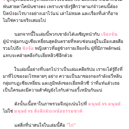
พ้นสายตาโคนันชางตง เพราะเขายังรู้สึกว่าตาแก่จ้าวคนนี้ต้อง
ปิดบังอะไรบางอย่างเอาไว้แน่ เล่าไม่หมด และเรื่องที่เล่าก็อาจ
ไม่ใช่ความจริงเสมอไป
นอกจากนี้ในเล่มนี้พวกเขายังได้เผชิญหน้ากับ
เจียงจั่น
ผู้นำกลุ่มกบฏเซียเหยี่ยนสุดอันตรายที่หลบซ่อนอยู่ในเมืองเฮยสือ
รวมไปถึง
หญิงสาวที่อยู่ข้างกายเจียงจั่น ผู้ที่มีภาพลักษณ์
ชิงจือ
แทบจะคล้ายคลึงกับเยี่ยหลิวซีอีกด้วย
ในเล่มนี้อย่างที่บอกไปว่าเป็นเล่มเคลียร์ปม เราจะได้รู้ถึงที่
มาที่ไปของอะไรหลายๆ อย่าง ความเป็นมาของกองกำลังอวี่หลิน
กลุ่มกบฏเซียเหยี่ยน และภูมิหลังของเยี่ยหลิวซี ว่าที่แท้แล้วเธอ
เป็นใครและมีความสำคัญยังไงกับด่านอวี้เหมินกันแน่
ดังนั้นเนื้อหาในภาพรวมจึงมุ่งเน้นไปที่
มนุษย์ vs มนุษย์
ไม่ใช่
มนุษย์ vs สิ่งลึกลับเหนือธรรมชาติ
แต่สิ่งที่น่าสนใจในเล่มนี้คือ
"ไก่"