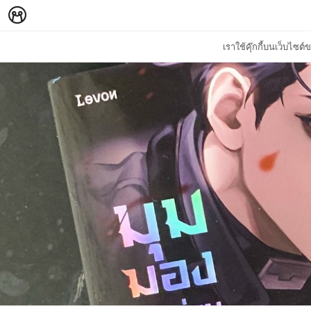
เราใช้คุ๊กกี้บนเว็บไซ