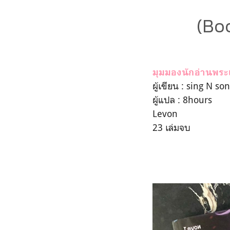
(Boo
มุมมองนักอ่านพระเ
ผู้เขียน : sing N so
ผู้แปล : 8hours
Levon
23 เล่มจบ