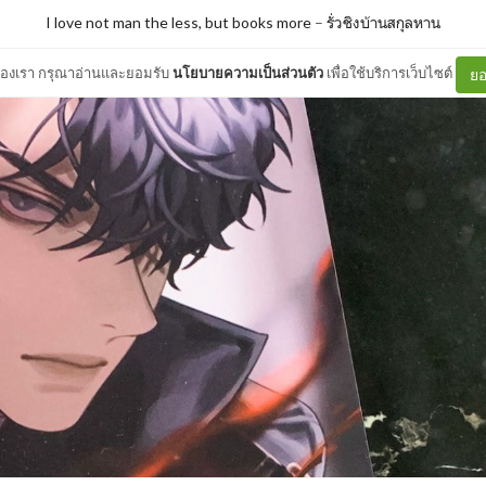
I love not man the less, but books more
–
รั่วชิงบ้านสกุลหาน
ต์ของเรา กรุณาอ่านและยอมรับ
นโยบายความเป็นส่วนตัว
เพื่อใช้บริการเว็บไซต์
ยอ