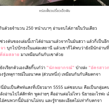
หร่อเฟี้ยวเปรี้ยวเข็ดฟัน
นด้วยจำนวน 250 หน้าเบาๆ อ่านจบได้ภายในวันเดียว
้นของเล่มนี้เราได้อ่านมาแล้วจากในมันฮวา แล้วก็เป็นอีก
บุกไปปักธงในแต่ละสถานี แล้วเขาก็ได้พบว่ายังมีนักอ่านที
กจา
มาเหมือนกันกับเขาด้วย
ที่ล่มสลาย
ยกตัวเองเสียกิ๊บเก๋ว่า
บ้างล่ะ
"นักพยากรณ์"
"อัครสาว
ล่วงรู้เหตุการณ์ในอนาคต (ส่วนหนึ่ง) เหมือนกันกับคิมดกจา
ันเป็นศัพท์แสงที่เบียวมาก 5555 แต่ชอบนะ คือเป็นกลุ่มคนที่
ังอ่านไปได้สักพัก พูดง่ายๆ คืออ่านต่อไม่ไหว นิยายอะไรฟะ เล
าไอ้คนพวกนี้มันอ่านไม่จบ และรู้รายละเอียดไม่เท่ากับดกจา