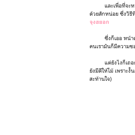
และเพื่อที่จะหาข่า
ด้วยสักหน่อย ซึ่งวิธ
จุงฮยอก
ซึ่งก็เออ หน้าตาไม
คนเรามันก็มีความชอบ
แต่ยังไงก็เถอะ ด้ว
ยังมีดีให้โม้ เพราะง
สะท้านใจ)