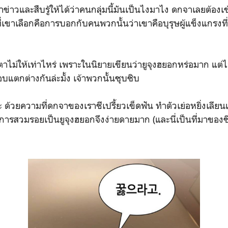
วและสืบรู้ให้ได้ว่าคนกลุ่มนี้มันเป็นไงมาไง ดกจาเลยต้องเข
ีที่เขาเลือกคือการบอกกับคนพวกนั้นว่าเขาคือบุรุษผู้แข็งแกรงที
่ให้เท่าไหร่ เพราะในนิยายเขียนว่ายูจุงฮยอกหร่อมาก แต่ไอ้
แตกต่างกันล่ะมั้ง เจ้าพวกนั้นซุบซิบ
ยความที่ดกจาของเราชีเปรี้ยวเข็ดฟัน ทำตัวเย่อหยิ่งเลีย
ั้นการสวมรอยเป็นยูจุงฮยอกจึงง่ายดายมาก (และนี่เป็นที่มาของซีน