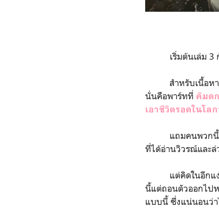
เริ่มต้นเล่ม 3 กั
สำหรับเนื้อหาช่วงต
นั่นคือพาร์ทที่
คิมด
เอาชีวิตรอดในโลก
แถมคนพวกนี้ยังเรี
ที่ได้อ่านวิวรณ์และ
แต่คิดในอีกแง่นี่ม
นี้แต่ถอนตัวออกไปหล
แบบนี้ ซึ่งแน่นอนว่