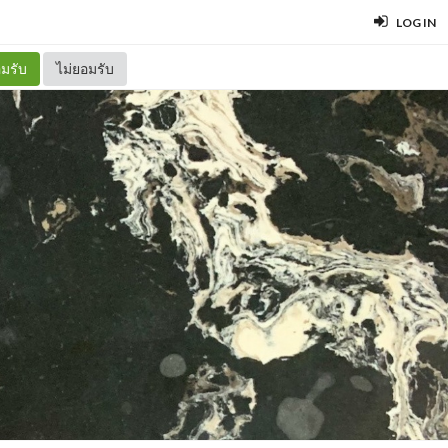
LOG IN
มรับ
ไม่ยอมรับ