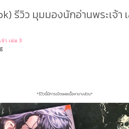
k) รีวิว มุมมองนักอ่านพระเจ้า เ
จ้า เล่ม 3
ng
*รีวิวนี้มีการเปิดเผยเนื้อหาบางส่วน*