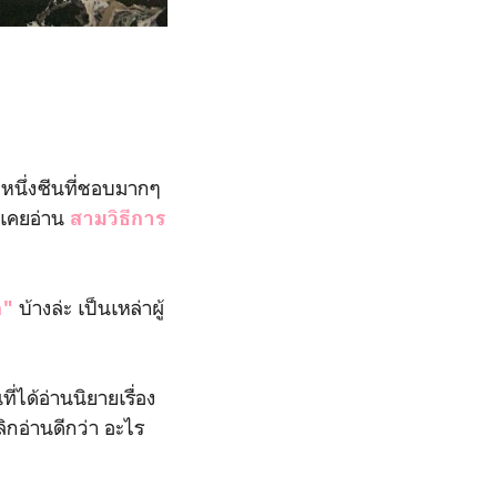
หนึ่งซีนที่ชอบมากๆ
่เคยอ่าน
สามวิธีการ
บ้างล่ะ เป็นเหล่าผู้
ก"
ได้อ่านนิยายเรื่อง
ิกอ่านดีกว่า อะไร