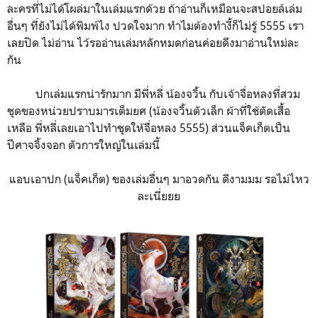
ละครที่ไม่ได้โผล่มาในเล่มแรกด้วย ถ้าอ่านก็เหมือนจะสปอยล์เล่ม
อื่นๆ ที่ยังไม่ได้พิมพ์ไง ปวดใจมาก ทำไมต้องทำงี้ก็ไม่รู้ 5555 เรา
เลยปิด ไม่อ่าน ไว้รออ่านเล่มหลักหมดก่อนค่อยดึงมาอ่านใหม่ละ
กัน
ปกเล่มแรกน่ารักมาก มีพี่หลี่ น้องจวิ้น กับเจ้าจื่อหลงที่สวม
ชุดของหน่วยปราบมารเต็มยศ (น้องจวิ้นตัวเล็ก ผ้าที่ใช้ตัดเสื้อ
เหลือ พี่หลี่เลยเอาไปทำชุดให้จื่อหลง 5555) ส่วนแจ็คเก็ตเป็น
ปีศาจจิ้งจอก ตัวการใหญ่ในเล่มนี้
แอบเอาปก (แจ็คเก็ต) ของเล่มอื่นๆ มาอวดกัน ดีงามมม รอไม่ไหว
ละเนี่ยยย