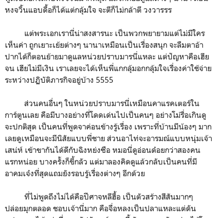
หงจวิ้นแอบดื้อก็ได้แต่กลุ้มใจ จะตีก็ไม่กล้าตี วงวารรร
แต่พระเอกเรานี่น่าสงสารนะ เป็นพวกพยายามแต่ไม่มีใคร
เห็นค่า ถูกเยาะเย้ยต่างๆ นานาเหมือนเป็นเรื่องสนุก จะลืมตาอ้า
ปากได้ก็ตอนย้ายมาดูแลหน่วยปราบมารนี่แหละ แต่ปัญหาคือเฮีย
จน เฮียไม่มีเงิน เราเลยจะได้เห็นพี่แกกลุ้มอกกลุ้มใจเรื่องค่าใช้จ่าย
ระหว่างปฏิบัติภารกิจอยู่บ้าง 5555
ส่วนคนอื่นๆ ในหน่วยปราบมารนี่เหมือนคาแรคเตอร์ใน
การ์ตูนเลย คือมีบางอย่างที่โดดเด่นไปเป็นคนๆ อย่างโม่รื่อเกินดู
จะปกติสุด เป็นคนที่พูดจาค่อนข้างรู้เรื่อง เพราะที่บ้านมีน้องๆ มาก
เลยดูเหมือนจะมีนิสัยแบบพี่ชาย ส่วนอาไท่จะอารมณ์แบบหนุ่มเจ้า
เสน่ห์ เข้าขากันได้ดีกับฉิงหย่งซือ หมอนี่ดูอ่อนด๋อยกว่าสองคน
แรกหน่อย บางครั้งก็ขี้กลัว แต่มาลองคิดดูแล้วกลับเป็นคนที่มี
อาคมเจ๋งที่สุดแถมยังรอบรู้เรื่องต่างๆ อีกด้วย
ที่ไม่พูดถึงไม่ได้คือปีศาจหลีฮื้อ เป็นตัวสร้างสีสันมากๆ
ปล่อยมุกตลอด ชอบเจ้านี่มาก คือจื่อหลงเป็นปลาแหละแต่ดัน