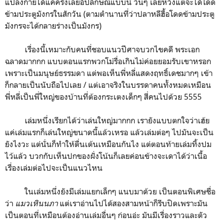
แปลงกายได้แค่ครึ่งเลยอัปลักษณ์แบบนี้ วันๆ เลยหวังแต่จะได้โดด
ข้ามประตูมังกรในสักวัน (ตามตำนานที่ว่าปลาหลีฮื้อโดดข้ามประตู
มังกรจะได้กลายร่างเป็นมังกร)
เรื่องนี้เหมาะกับคนที่ชอบแนวปีศาจบวกไขคดี พระเอก
ฉลาดมากกก แบบตอนแรกพวกโม่รื่อเกินไม่ค่อยยอมรับเขาหรอก
เพราะเป็นมนุษย์ธรรมดา แต่พอเห็นพี่หลี่แสดงฤทธิ์เดชมากๆ เข้า
ก็กลายเป็นนับถือไปเลย / แต่เอาจริงในบรรดาคนทั้งหมดเหมือน
พี่หลี่เป็นพี่ใหญ่ของบ้านที่ต้องกระเตงเด็กๆ สี่คนไปด้วย 5555
เล่มหนึ่งเรียกได้ว่าเล่นใหญ่มากกก เรายังแบบตกใจว่าเฮ้ย
แค่เล่มแรกก็เล่นใหญ่ขนาดนี้แล้วเหรอ แล้วเล่มต่อๆ ไปมันจะเป็น
ยังไงวะ แต่นั่นก็ทำให้ตื่นเต้นเหมือนกันไง แต่ตอนท้ายเล่มทิ้งปม
ไว้แล้ว บวกกับเห็นปกของฝั่งโน้นก็เลยค่อนข้างจะเดาได้ว่าเนื้อ
เรื่องเล่มต่อไปจะเป็นแนวไหน
ในเล่มหนึ่งยังมีเล่มแยกเล็กๆ แนบมาด้วย เป็นตอนพิเศษชื่อ
ว่า
แมวเหินนภา
แต่เราอ่านไปได้สองสามหน้าก็รีบปิดเพราะมัน
เป็นตอนที่เหมือนต้องอ่านเล่มอื่นๆ ก่อนอ่ะ มันมีเรื่องราวและตัว