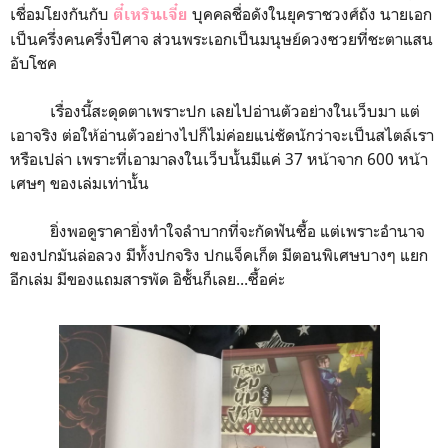
เชื่อมโยงกันกับ
บุคคลชื่อดังในยุคราชวงศ์ถัง นายเอก
ตี๋เหรินเจี๋ย
เป็นครึ่งคนครึ่งปีศาจ ส่วนพระเอกเป็นมนุษย์ดวงซวยที่ชะตาแสน
อับโชค
เรื่องนี้สะดุดตาเพราะปก เลยไปอ่านตัวอย่างในเว็บมา แต่
เอาจริง ต่อให้อ่านตัวอย่างไปก็ไม่ค่อยแน่ชัดนักว่าจะเป็นสไตล์เรา
หรือเปล่า เพราะที่เอามาลงในเว็บนั้นมีแค่ 37 หน้าจาก 600 หน้า
เศษๆ ของเล่มเท่านั้น
ยิ่งพอดูราคายิ่งทำใจลำบากที่จะกัดฟันซื้อ แต่เพราะอำนาจ
ของปกมันล่อลวง มีทั้งปกจริง ปกแจ็คเก็ต มีตอนพิเศษบางๆ แยก
อีกเล่ม มีของแถมสารพัด อิชั้นก็เลย...ซื้อค่ะ