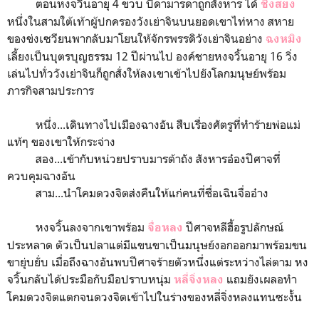
ตอนหงจวิ้นอายุ 4 ขวบ บิดามารดาถูกสังหาร ได้
ชิงสยง
หนึ่งในสามใต้เท้าผู้ปกครองวังเย่าจินบนยอดเขาไท่หาง สหาย
ของข่งเซวียนพากลับมาโยนให้จักรพรรดิวังเย่าจินอย่าง
ฉงหมิง
เลี้ยงเป็นบุตรบุญธรรม 12 ปีผ่านไป องค์ชายหงจวิ้นอายุ 16 วิ่ง
เล่นไปทั่ววังเย่าจินก็ถูกสั่งให้ลงเขาเข้าไปยังโลกมนุษย์พร้อม
ภารกิจสามประการ
หนึ่ง...เดินทางไปเมืองฉางอัน สืบเรื่องศัตรูที่ทำร้ายพ่อแม่
แท้ๆ ของเขาให้กระจ่าง
สอง...เข้ากับหน่วยปราบมารต้าถัง สังหารอ๋องปีศาจที่
ควบคุมฉางอัน
สาม...นำโคมดวงจิตส่งคืนให้แก่คนที่ชื่อเฉินจื่ออ๋าง
หงจวิ้นลงจากเขาพร้อม
ปีศาจหลีฮื้อรูปลักษณ์
จื่อหลง
ประหลาด ตัวเป็นปลาแต่มีแขนขาเป็นมนุษย์งอกออกมาพร้อมขน
ขายุ่บยั่บ เมื่อถึงฉางอันพบปีศาจร้ายตัวหนึ่งแต่ระหว่างไล่ตาม หง
จวิ้นกลับได้ประมือกับมือปราบหนุ่ม
แถมยังเผลอทำ
หลี่จิ่งหลง
โคมดวงจิตแตกจนดวงจิตเข้าไปในร่างของหลี่จิ่งหลงแทนซะงั้น