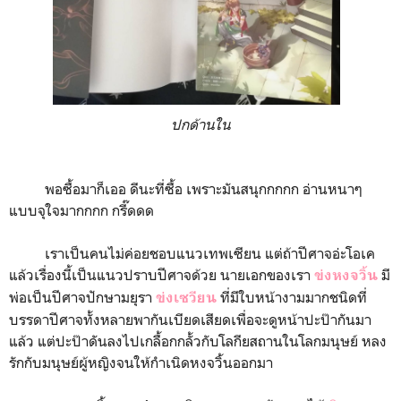
ปกด้านใน
พอซื้อมาก็เออ ดีนะที่ซื้อ เพราะมันสนุกกกกก อ่านหนาๆ
แบบจุใจมากกกก กรี๊ดดด
เราเป็นคนไม่ค่อยชอบแนวเทพเซียน แต่ถ้าปีศาจอ่ะโอเค
แล้วเรื่องนี้เป็นแนวปราบปีศาจด้วย นายเอกของเรา
มี
ข่งหงจวิ้น
พ่อเป็นปีศาจปักษามยุรา
ที่มีใบหน้างามมากชนิดที่
ข่งเซวียน
บรรดาปีศาจทั้งหลายพากันเบียดเสียดเพื่อจะดูหน้าปะป๊ากันมา
แล้ว แต่ปะป๊าดันลงไปเกลื้อกกลั้วกับโลกียสถานในโลกมนุษย์ หลง
รักกับมนุษย์ผู้หญิงจนให้กำเนิดหงจวิ้นออกมา