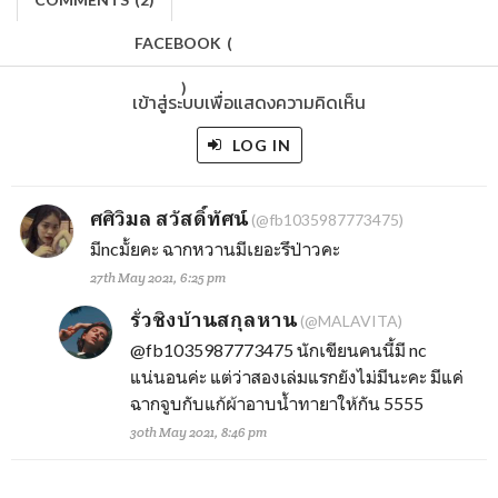
FACEBOOK
(
)
เข้าสู่ระบบเพื่อแสดงความคิดเห็น
LOG IN
ศศิวิมล สวัสดิ์ทัศน์
(@fb1035987773475)
มีncมั้ยคะ ฉากหวานมีเยอะรึป่าวคะ
27th May 2021, 6:25 pm
รั่วชิงบ้านสกุลหาน
(@MALAVITA)
@fb1035987773475
นักเขียนคนนี้มี nc
แน่นอนค่ะ แต่ว่าสองเล่มแรกยังไม่มีนะคะ มีแค่
ฉากจูบกับแก้ผ้าอาบน้ำทายาให้กัน 5555
30th May 2021, 8:46 pm