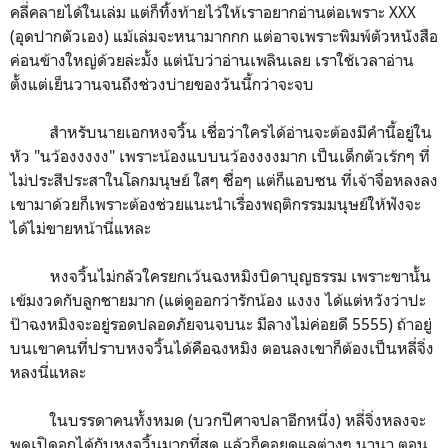
คลี่คลายได้ในเล่ม แต่ก็ทิ้งท้ายไว้ให้เราอยากอ่านต่อเพราะ XXX
(อุดปากตัวเอง) แม้เล่มจะหนามากกก แต่อาจเพราะพิมพ์ตัวหนังสือ
ค่อนข้างใหญ่ด้วยล่ะมั้ง แต่นับว่าอ่านเพลินเลย เราใช้เวลาอ่าน
ตั้งแต่เย็นวานจนถึงช่วงบ่ายของวันนี้กว่าจะจบ
สำหรับนายเอกหงจวิ้น เชื่อว่าใครได้อ่านจะต้องมีคำนี้อยู่ใน
หัว "นว้องงงงง" เพราะน้องแบบนว้องงงงมาก เป็นเด็กตัวเร้กๆ ที่
ไม่ประสีประสาในโลกมนุษย์ ใสๆ ซื่อๆ แต่ก็แอบซน ที่เจ้าจื่อหลงลง
เขามาด้วยก็เพราะต้องช่วยแนะนำเรื่องพฤติกรรมมนุษย์ให้ฟังจะ
ได้ไม่ขายหน้านี่แหละ
หงจวิ้นไม่กลัวใครยกเว้นฉงหมิงบิดาบุญธรรม เพราะขานั้น
เข้มงวดกับลูกชายมาก (แต่ดูออกว่ารักน้อง แงงง ได้แต่หวังว่าปะ
ป๊าฉงหมิงจะอยู่รอดปลอดภัยจนจบนะ มีลางไม่ค่อยดี 5555) ถ้าอยู่
บนเขาคนที่ปราบหงจวิ้นได้คือฉงหมิง ตอนลงเขาก็ต้องเป็นหลี่จิ่ง
หลงนี่แหละ
ในบรรดาคนทั้งหมด (บวกปีศาจปลาอีกหนึ่ง) หลี่จิ่งหลงจะ
พูดเปิดอกได้กับหงจวิ้นมากที่สุด แล้วก็คอยดูแลต่างๆ นานา ตอน