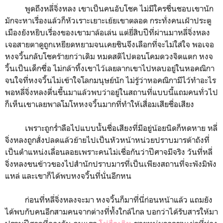
พูดถึงหลี่จิ่งหลง เขาเป็นคนอับโชค ไม่มีใครชื่นชอบเขานัก
มักจะหาเรื่องแล้วก็หัวเราะเยาะเย้ยเขาตลอด กระทั่งคนเฝ้าประตู
เมืองยังหยิบเรื่องของเขามาล้อเล่น แต่ยี่สิบปีที่ผ่านมาหลี่จิ่งหลง
เจอสายตาดูถูกเหยียดหยามจนเคยชินจึงเลือกที่จะไม่ใส่ใจ พอเจอ
หงจวิ้นกลับโชคร้ายกว่าเดิม หมดสติไปตอนโคมดวงจิตแตก หงจ
วิ้นเป็นเด็กซื่อ ไม่กล้าทิ้งเขาไว้เลยลากเขาไปหลบอยู่ในหอคณิกา
จนใจที่หงจวิ้นไม่เข้าใจโลกมนุษย์นัก ไม่รู้ว่าหอคณิกามีไว้ทำอะไร
พอหลี่จิ่งหลงตื่นขึ้นมาแล้วพบว่าอยู่ในสถานที่แบบนี้แถมคนทั่วไป
ก็เห็นเขาเลยพาลโมโหหงจวิ้นมากที่ทำให้เสื่อมเสียชื่อเสียง
เพราะถูกร่ำลือไปแบบนั้นชื่อเสียงที่มีอยู่น้อยนิดก็หดหาย หลี่
จิ่งหลงถูกสั่งปลดแล้วย้ายไปเป็นหัวหน้าหน่วยปราบมารต้าถังที่
เป็นตำแหน่งเลื่อนลอยเพราะคนไม่เชื่อกันว่าปีศาจมีจริง วันที่หลี่
จิ่งหลงขนข้าวของไปสำนักปราบมารที่เป็นเพียงสถานที่จะพังมิพัง
แหล่ และเขาก็ได้พบหงจวิ้นที่นั่นอีกหน
ก่อนที่หลี่จิ่งหลงจะมา หงจวิ้นก็มาที่นี่ก่อนหน้าแล้ว แถมยัง
ได้พบกับคนอีกสามคนจากต่างที่ทั้งใกล้ไกล บอกว่าได้รับสารให้มา