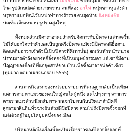
ปราบปีศาจที่ฉางอัน คนแรก
ชายหนุ่มจากชนเผ่าที่ห่าง
โม่รื่อเกิน
ไกล รูปลักษณ์คล้ายนายพราน คนที่สอง
หนุ่มชาวหูแต่งตัว
อาไท่
หรูหราแบกพิณไว้บนบ่าท่าทางร่ำรวย คนสุดท้าย
ฉิงหย่งซือ
บัณฑิตเจียงหนาน รูปร่างสูงใหญ่
ทั้งหมดล้วนมีคาถาอาคมสำหรับจัดการกับปีศาจ (แต่หงจวิ้น
ไม่ได้บอกใครว่าตัวเองเป็นลูกครึ่งปีศาจ แม้จะมีปีศาจหลีฮื้อตาม
ติดแต่ก็บอกว่าเจ้าตัวนี้เป็นปีศาจที่ดีเท่านั้น) ยกเว้นหัวหน้าหน่วย
ปราบมารต้าถังอย่างหลี่จิ่งหลงที่เป็นมนุษย์ธรรมดา แต่เขาก็มีดาบ
ปัญญาของตี๋กงที่พี่แกอุตส่าห์ขายบ้านเพื่อซื้อมาจากพ่อค้าเชียว
(ทุ่มมาก ต่อมาเลยจนกรอบ 5555)
ส่วนภารกิจแรกของหน่วยปราบมารที่คนดูถูกกลับเป็นเพียง
แค่การตามหาแมวของคนใหญ่คนโตผู้หนึ่ง แต่ไปๆ มาๆ จากการ
ตามหาแมวตัวหนึ่งกลับพาพวกเขาไปพบกับปริศนาดำมืดที่
ลุกลามกลืนกินทั่วฉางอันด้วยฝีมือปีศาจ ลามไปถึงปีศาจจิ้งจอกที่
แฝงตัวอยู่ในมุมใดมุมหนึ่งของเมือง
ปริศนาหลักในเรื่องนี้จะเป็นเรื่องราวของปีศาจจิ้งจอกที่