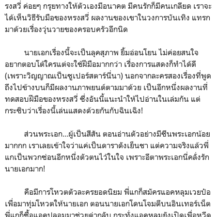
รงสวี่ ค่อยๆ กรุยทางให้ตัวเองมีอนาคต มีคนรักก็มีคนเกลียด เราจะ
ได้เห็นวิธีรับมือของหรงสวี่ ผลงานของเขาในวงการบันเทิง แทรก
มาด้วยเรื่องวุ่นวายของครอบครัวอีกนิด
นายเอกเรื่องนี้จะเป็นลุคสุภาพ ยิ้มอ่อนโยน ไม่ค่อยสนใจ
อยากตอบโต้ใครแต่จะใช้ฝีมือมากกว่า เรื่องการแสดงก็ทำได้ดี
(เพราะวิญญาณเป็นซูเปอร์สตาร์นี่นา) นอกจากละครสองเรื่องที่พูด
ถึงไปข้างบนก็มีผลงานภาพยนต์ตามมาด้วย เป็นอีกหนึ่งผลงานที่
ทดสอบฝีมือของหรงสวี่ ซึ่งอันนี้แนะนำให้ไปอ่านในเล่มกัน แต่
กระซิบว่าเรื่องนี้เล่นแสดงด้วยกันกับฉินเฉิง!
ส่วนพระเอก...ผู้เป็นสีสัน ตอนอ่านตัวอย่างมีซีนพระเอกน้อย
มากกก เราเลยเข้าใจว่าแค่เป็นดาราดังเย็นชา แต่ความจริงแล้วพี่
แกเป็นพวกซ่อนอีกหนึ่งตัวตนไว้ในใจ เพราะอีตาพระเอกนี่คลั่งรัก
นายเอกมาก!
คือมีการโหวตตัวละครยอดนิยม พี่แกก็สมัครแอคหลุมเวยป๋อ
เพื่อมาทุ่มโหวตให้นายเอก ตอนนายเอกโดนโจมตีบนอินเทอร์เน็ต
พี่แกก็ซื้อแอคปลอมมาช่วยด่ากลับ กระทั่งแอคหลุมยังเปิดเพื่อหวีด