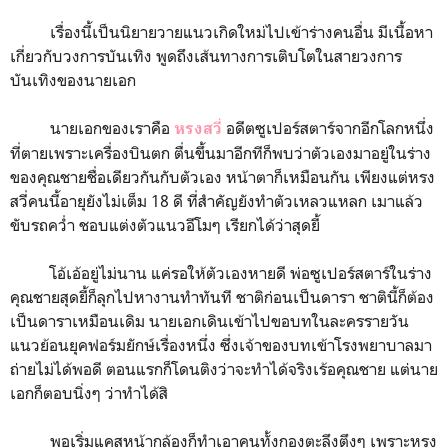
เรื่องนี้เป็นนิยายวายแนวเกิดใหม่ไปเข้าร่างคนอื่น มีเนื้อหา
เกี่ยวกับวงการบันเทิง พูดถึงเส้นทางการเติบโตในสายวงการ
บันเทิงของนายเอก
นายเอกของเราคือ
อดีตซูเปอร์สตาร์จากอีกโลกหนึ่ง
หรงสวี่
ที่ตายเพราะเครื่องบินตก ตื่นขึ้นมาอีกทีก็พบว่าตัวเองมาอยู่ในร่าง
ของคุณชายชื่อเดียวกันกับตัวเอง หน้าตาก็เหมือนกัน เพียงแต่หรง
สวี่คนนี้อายุยังไม่เต็ม 18 ดี ที่สำคัญยังทำตัวเหลวแหลก เมาแล้ว
ขับรถคว่ำ ชอบแต่งตัวแนวอีโมๆ เรียกได้ว่าสุดยี้
โอ้เอ้อยู่ไม่นาน แค่รอให้ตัวเองหายดี พ่อซูเปอร์สตาร์ในร่าง
คุณชายสุดยี้ก็ลุกไปหางานทำทันที ชาติก่อนเป็นดารา ชาตินี้ก็ต้อง
เป็นดาราเหมือนเดิม นายเอกเดินเข้าไปขอบทในละครรายวัน
แนวย้อนยุคฟอร์มยักษ์เรื่องหนึ่ง ซึ่งเจ้าของบทเข้าโรงพยาบาลมา
ถ่ายไม่ได้พอดี ตอนแรกก็โดนติงว่าจะทำได้จริงเร้อคุณชาย แต่นาย
เอกก็ตอบนิ่งๆ ว่าทำได้สิ
พอเริ่มแคสหน้ากล้องก็ทำเอาคนทั้งกองตะลึงตึงๆ เพราะหรง