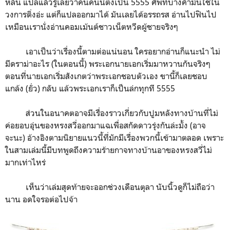
หลัน แปลแล้วรู้เลยว่าคนคนนี้ติ่งเป็น 5555 ศัพท์บางคำมันใช้ใน
วงการติ่งอ่ะ แต่ก็แปลออกมาได้ มันเลยได้อรรถรส อ่านไปฟินไป
เหมือนเรานั่งอ่านคอมเม้นต์ชาวเน็ตหวีดผู้ชายจริงๆ
เอาเป็นว่าเรื่องนี้ตามต่อแน่นอน ใครอยากอ่านก็แนะนำ ไม่
มีดราม่าอะไร (ในตอนนี้) พระเอกนายเอกเริ่มมาหวานกันจริงๆ
ตอนที่นายเอกเริ่มสังเกตว่าพระเอกชอบตัวเอง ขานี้ก็เลยชอบ
แกล้ง (ยั่ว) กลับ แล้วพระเอกเราก็เป็นล่กทุกที 5555
ส่วนในอนาคตอาจมีเรื่องราวเกี่ยวกับปูมหลังทางบ้านที่ไม่
ค่อยอบอุ่นของหรงสวี่ออกมาแฉเพื่อสกัดดาวรุ่งกันล่ะมั้ง (อาจ
จะนะ) อ้างอิงตามนิยายแนวนี้ที่มักมีเรื่องพวกนี้เข้ามาตลอด เพราะ
ในสามเล่มนี้มีบทพูดถึงความร้ายกาจทางบ้านอาของหรงสวี่ไม่
มากเท่าไหร่
เห็นว่าเล่มสุดท้ายจะออกช่วงเดือนตุลา นับนิ้วดูก็ไม่ถือว่า
นาน อดใจรอต่อไปจ้า