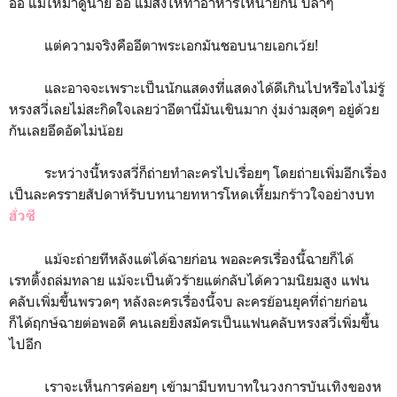
อ้อ แม่ให้มาดูนาย อ้อ แม่สั่งให้ทำอาหารให้นายกิน บลาๆ
แต่ความจริงคืออีตาพระเอกมันชอบนายเอกเว้ย!
และอาจจะเพราะเป็นนักแสดงที่แสดงได้ดีเกินไปหรือไงไม่รู้
หรงสวี่เลยไม่สะกิดใจเลยว่าอีตานี่มันเขินมาก งุ่มง่ามสุดๆ อยู่ด้วย
กันเลยอึดอัดไม่น้อย
ระหว่างนี้หรงสวี่ก็ถ่ายทำละครไปเรื่อยๆ โดยถ่ายเพิ่มอีกเรื่อง
เป็นละครรายสัปดาห์รับบทนายทหารโหดเหี้ยมกร้าวใจอย่างบท
ฮั่วซี
แม้จะถ่ายทีหลังแต่ได้ฉายก่อน พอละครเรื่องนี้ฉายก็ได้
เรทติ้งถล่มทลาย แม้จะเป็นตัวร้ายแต่กลับได้ความนิยมสูง แฟน
คลับเพิ่มขึ้นพรวดๆ หลังละครเรื่องนี้จบ ละครย้อนยุคที่ถ่ายก่อน
ก็ได้ฤกษ์ฉายต่อพอดี คนเลยยิ่งสมัครเป็นแฟนคลับหรงสวี่เพิ่มขึ้น
ไปอีก
เราจะเห็นการค่อยๆ เข้ามามีบทบาทในวงการบันเทิงของห