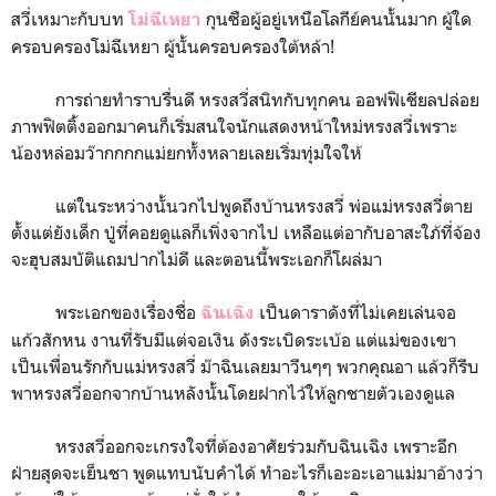
สวี่เหมาะกับบท
กุนซือผู้อยู่เหนือโลกีย์คนนั้นมาก ผู้ใด
โม่ฉีเหยา
ครอบครองโม่ฉีเหยา ผู้นั้นครอบครองใต้หล้า!
การถ่ายทำราบรื่นดี หรงสวี่สนิทกับทุกคน ออฟฟิเชียลปล่อย
ภาพฟิตติ้งออกมาคนก็เริ่มสนใจนักแสดงหน้าใหม่หรงสวี่เพราะ
น้องหล่อมว๊ากกกกแม่ยกทั้งหลายเลยเริ่มทุ่มใจให้
แต่ในระหว่างนั้นวกไปพูดถึงบ้านหรงสวี่ พ่อแม่หรงสวี่ตาย
ตั้งแต่ยังเด็ก ปู่ที่คอยดูแลก็เพิ่งจากไป เหลือแต่อากับอาสะใภ้ที่จ้อง
จะฮุบสมบัติแถมปากไม่ดี และตอนนี้พระเอกก็โผล่มา
พระเอกของเรื่องชื่อ
เป็นดาราดังที่ไม่เคยเล่นจอ
ฉินเฉิง
แก้วสักหน งานที่รับมีแต่จอเงิน ดังระเบิดระเบ้อ แต่แม่ของเขา
เป็นเพื่อนรักกับแม่หรงสวี่ ม๊าฉินเลยมาวีนๆๆ พวกคุณอา แล้วก็รีบ
พาหรงสวี่ออกจากบ้านหลังนั้นโดยฝากไว้ให้ลูกชายตัวเองดูแล
หรงสวี่ออกจะเกรงใจที่ต้องอาศัยร่วมกับฉินเฉิง เพราะอีก
ฝ่ายสุดจะเย็นชา พูดแทบนับคำได้ ทำอะไรก็เอะอะเอาแม่มาอ้างว่า