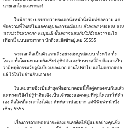
นายเอกโดยเฉพาะอ่ะ!
ในนิยายจะบรรยายว่าพระเอกนั่งหน้านิ่งพิมพ์ข้อความ แต่
ข้อความที่โพสต์ในแอคหลุมจะอารมณ์แบบ
อ๊ายยยย หรงหรง หรง
หรงน่ารักมากกกก ตะมุตะมิ ชั้นอยากนอนกับโม่ฉีเหยาาา
อะไร
เทือกนี้ แบบฮามากกก นึกถึงละยังขำอยู่เลย 55555
พระเอกคือเป็นตัวแทนติ่งอย่างสมบูรณ์แบบ ทั้งหวีด ทั้ง
โหวต ทั้งโดเนท แถมยังเชียร์คู่ชิปตัวเองกับหรงสวี่อีก คือเอาเป็น
ว่ามีพฤติกรรมวัยจูนิเบียวเยอะมาก อ่านไปขำไป แต่ไม่อยากสปอ
ยล์ ไว้ให้ไปอ่านกันเอาเอง
ในเล่มสามซึ่งเป็นล่าสุดที่ออกมาตอนนี้ทั้งคู่ตกลงคบกันแล้ว
แต่หรงสวี่ยังไม่รู้ว่าฉินเฉิงเป็นเจ้าของแอคหลุมที่ทุ่มโดเนทให้ตัว
เอง คือใครก็คงเดาไม่ได้อ่ะ ศัพท์สาวน้อยมาก แต่พี่พิมพ์หน้านิ่ง
เชียว 5555
เรื่องการถ่ายทอดน่าจะต้องยกเครดิตให้ผู้แปลอย่างคุณซิ่ง