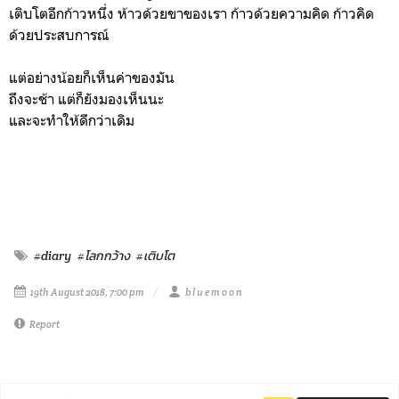
เติบโตอีกก้าวหนึ่ง ห้าวด้วยขาของเรา ก้าวด้วยความคิด ก้าวคิด
ด้วยประสบการณ์
แต่อย่างน้อยก็เห็นค่าของมัน
ถึงจะช้า แต่ก็ยังมองเห็นนะ
และจะทำให้ดีกว่าเดิม
#diary
#โลกกว้าง
#เติบโต
19th August 2018, 7:00 pm
b l u e m o o n
Report