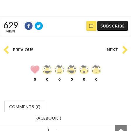
#diary
#บันทึก
#life
4th April 2018, 4:22 am
b l u e m o o n
Report
629
SUBSCRIBE
VIEWS
PREVIOUS
NEXT
0
0
0
0
0
0