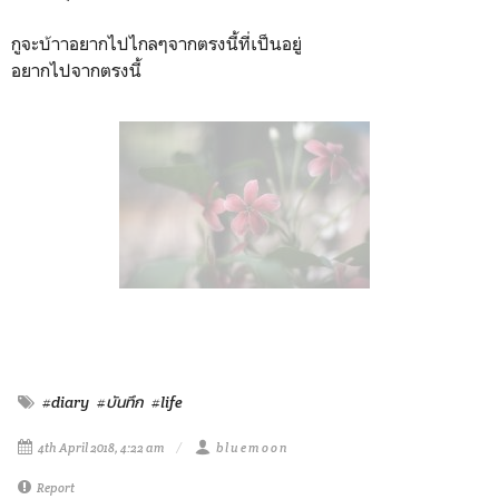
กูจะบ้าาอยากไปไกลๆจากตรงนี้ที่เป็นอยู่
อยากไปจากตรงนี้