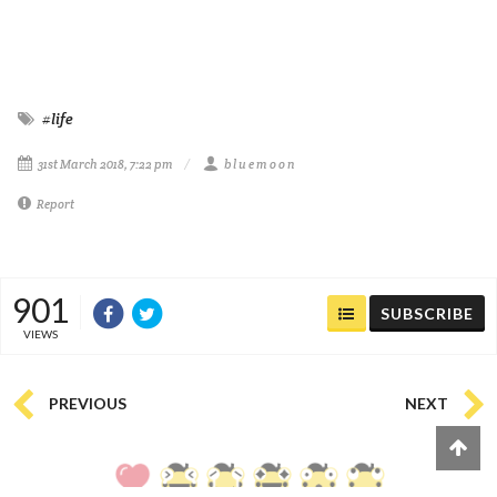
#life
31st March 2018, 7:22 pm
b l u e m o o n
Report
901
SUBSCRIBE
VIEWS
PREVIOUS
NEXT