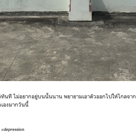
ต์ทันที ไม่อยากอยู่บนนั้นนาน พยายามเอาตัวออกไปให้ไกลจากขอ
ัวเองมากวันนี้
#depression