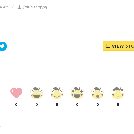
46 am
janieishappy
VIEW ST
0
0
0
0
0
0