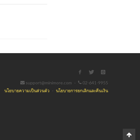
support@minimore.com
·
02-641-9955
นโยบายความเป็นส่วนตัว
·
นโยบายการยกเลิกและคืนเงิน