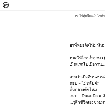
เราใช้คุ๊กกี้บนเว็บไซ
ยาที่หมอจิตให้มาให
หมอให้โดสต่ำสุดมา (ห
เม็ดแรกไปเมื่อวาน
ถามว่าเมื่อคืนนอนห
ตอบ – ไม่หลับค่ะ
ตื่นกลางดึกไหม
ตอบ – ตื่นค่ะ ตีสามด
...รู้สึกชีวิตเฮงซวยม