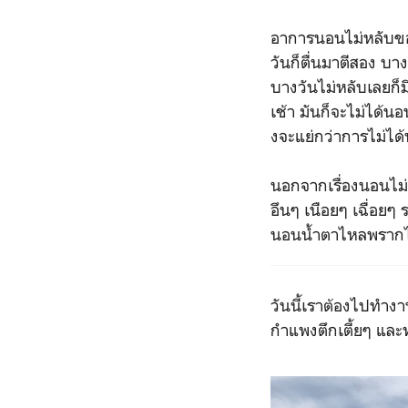
อาการนอนไม่หลับขอ
วันก็ตื่นมาตีสอง บา
บางวันไม่หลับเลยก็ม
เช้า มันก็จะไม่ได้นอ
งจะแย่กว่าการไม่ได้
นอกจากเรื่องนอนไม่ห
อึนๆ เนือยๆ เฉื่อยๆ
นอนน้ำตาไหลพรากไปเร
วันนี้เราต้องไปทำงา
กำแพงตึกเตี้ยๆ และท้