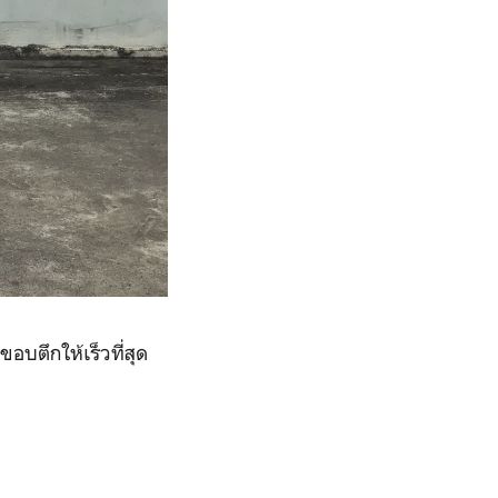
บตึกให้เร็วที่สุด