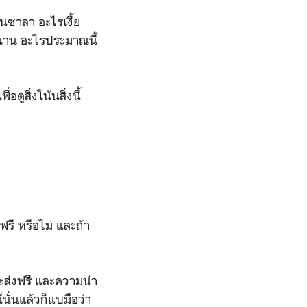
นชาลา อะไรเงี้ย
นาน อะไรประมาณนี้
ูสิ่งโน้นสิ่งนี้
ฟรี หรือไม่ และถ้า
จะส่งฟรี และความน่า
่นั่นแล้วก็แบมือว่า