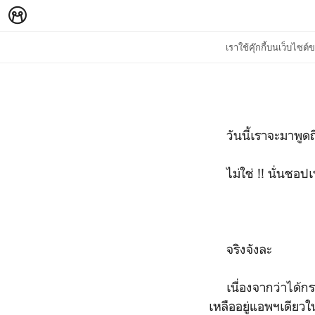
เราใช้คุ๊กกี้บนเว็บไซ
วันนี้เราจะมาพูดถึ
ไม่ใช่ !! นั่นชอปเป
จริงจังละ
เนื่องจากว่าได้กระท
เหลืออยู่แอพฯเดียว