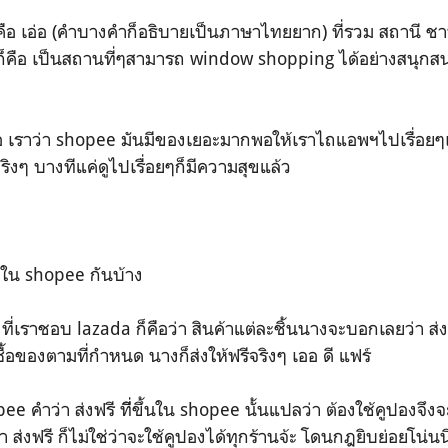
 เอ่อ (คำบางคำก็อธิบายเป็นภาษาไทยยาก) ที่รวม สถานี ชา
คือ เป็นสถานที่ๆสามารถ window shopping ได้อย่างสนุกส
 เราว่า shopee มันมีของเยอะมากพอให้เราไถแอพฯไปเรื่อยๆเพื่อด
ริงๆ บางทีแค่ดูไปเรื่อยๆก็มีความสุขแล้ว
ใน shopee กันบ้าง
ที่เราชอบ lazada ก็คือว่า สินค้าแต่ละชิ้นนางจะบอกเลยว่า ส่ง
เราซื้อของตามที่กำหนด นางก็ส่งให้ฟรีจริงๆ เออ ดี แฟร์
คำว่า ส่งฟรี ที่ีขึ้นใน shopee นั้นแปลว่า ต้องใช้คูปองจึง
่า ส่งฟรี ก็ไม่ใช่ว่าจะใช้คูปองได้ทุกร้านจ้ะ โดนกฎยิบย่อยโน่นนี