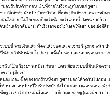
 "ยอมรับสินค้า" ก่อน เงินที่จ่ายไปจึงจะถูกโอนแก่ผู้ขาย
บบที่เข้าท่า ฝั่งหนึ่งมันทำให้คนซื้อต้องตื่นตัวว่า เออ เราต
มันไหม ถ้าไม่โอเคเราก็จะไม่ซื้อ อะไรแบบนี้ ฝั่งคนขายก็จะต้อง
ับเงินแล้วกลับบ้าน ถ้าเอ็งเอาของไม่โอเคให้เขา ของเอ็งมีสิท
ะบบนี้ จ่ายเงินแล้ว ทั้งคนส่งของและคนขายก็ gone with th
ำให้ใช้ง่าย ไม่ซับซ้อน ไม่ต้องมาเช็คในระบบสองสามรอบแบบ 
ับนี่มันก็ยุ่งยากเหมือนกันนะ แต่เหมือนระบบนี้มันเพิ่มควา
ในความรู้สึกเรา
อยเถอะ ซื้อของจากร้านนึงมา ผู้ขายบอกให้กดรับไปก่อน แล
ให้ หนอย จนป่านนี้ใบรับประกันยังไม่มาเลย เผลอๆของจะพัง
นบัญชีตรูจะเข้าไปประเมินให้แค่ดาวเดียวเลยคอยดู (แล้วมีการมา