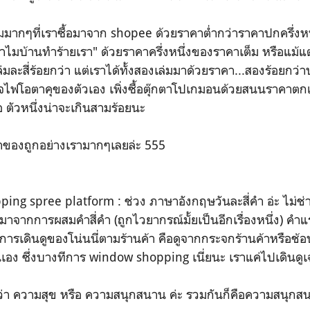
ากๆที่เราซื้อมาจาก shopee ด้วยราคาต่ำกว่าราคาปกครึ่งหนึ่
ทำไมบ้านทำร้ายเรา" ด้วยราคาครึ่งหนึ่งของราคาเต็ม หรือแม้แ
่มละสี่ร้อยกว่า แต่เราได้ทั้งสองเล่มมาด้วยราคา...สองร้อยกว่า
ไฟโอตาคุของตัวเอง เพิ่งซื้อตุ๊กตาโปเกมอนด้วยสนนราคาตก
 ตัวหนึ่งน่าจะเกินสามร้อยนะ
องถูกอย่างเรามากๆเลยล่ะ 555
 spree platform : ช่วง ภาษาอังกฤษวันละสี่คำ อ่ะ ไม่ช่าย
มาจากการผสมคำสี่คำ (ถูกไวยากรณ์มั้ยเป็นอีกเรื่องหนึ่ง) ค
การเดินดูของโน่นนี่ตามร้านค้า คือดูจากกระจกร้านค้าหรือช้อป
เอง ซึ่งบางทีการ window shopping เนี่ยนะ เราแค่ไปเดินดูเฉยๆ
 ความสุข หรือ ความสนุกสนาน ค่ะ รวมกันก็คือความสนุกสน