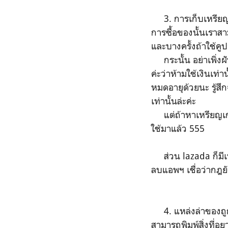
3. การเก็บเหรียญที
การซื้อของนั้นเราส
และบางครั้งถ้าใช้คู
กระนั้น อย่าเพิ่งฝ
ค่ะว่าห้ามใช้เงินเท่า
หมดอายุด้วยนะ รู้ส
เท่านั้นล่ะค่ะ
แต่ถ้าหาเหรียญเก่ง 
ใช้มาแล้ว 555
ส่วน lazada ก็มีเหร
ลบแอพฯ เชื่อว่ากฎยัง
4. แหล่งล่าของถูก :
สามารถพิมพ์สิ่งที่อย