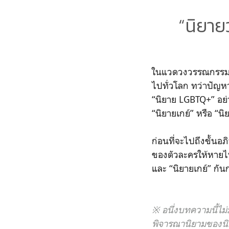
“นิยาย
ในแวดวงวรรณกรรมยุ
ไปทั่วโลก ทว่าปัญหาห
“นิยาย LGBTQ+” อย่
“นิยายเกย์” หรือ “น
ก่อนที่จะไปถึงขั้นอ
ของตัวละครให้หายไป
และ “นิยายเกย์” กัน
※ อนึ่งบทความนี้ไม
พิจารณานิยามของนิย