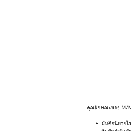
คุณลักษณะของ M/MR
มันคือนิยายโร
สัมพันธ์เชิงช