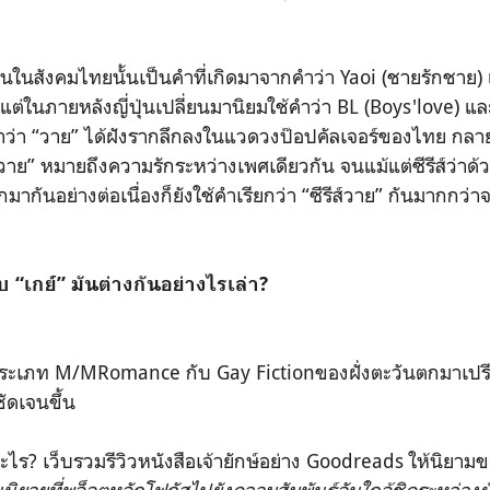
กันในสังคมไทยนั้นเป็นคำที่เกิดมาจากคำว่า Yaoi (ชายรักชาย) 
 แต่ในภายหลังญี่ปุ่นเปลี่ยนมานิยมใช้คำว่า BL (Boys'love) และ
ำว่า “วาย” ได้ฝังรากลึกลงในแวดวงป๊อปคัลเจอร์ของไทย กลายเ
“วาย” หมายถึงความรักระหว่างเพศเดียวกัน จนแม้แต่ซีรีส์ว่า
มากันอย่างต่อเนื่องก็ยังใช้คำเรียกว่า “ซีรีส์วาย” กันมากกว่าจะใ
บ “เกย์” มันต่างกันอย่างไรเล่า?
ยประเภท M/MRomance กับ Gay Fictionของฝั่งตะวันตกมาเปร
ัดเจนขึ้น
ร? เว็บรวมรีวิวหนังสือเจ้ายักษ์อย่าง Goodreads ให้นิย