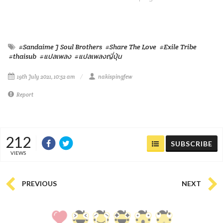
#Sandaime J Soul Brothers
#Share The Love
#Exile Tribe
#thaisub
#แปลเพลง
#แปลเพลงญี่ปุ่น
19th July 2021, 10:52 am
nakispingfew
Report
212
SUBSCRIBE
VIEWS
PREVIOUS
NEXT