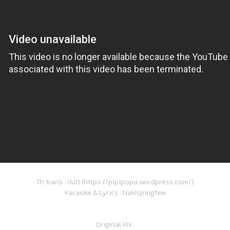
Th trans : ปปต (https://pipipopu.wordpress.com/)
Karaoke & Lyrics : Nakispingfew
Original MV: