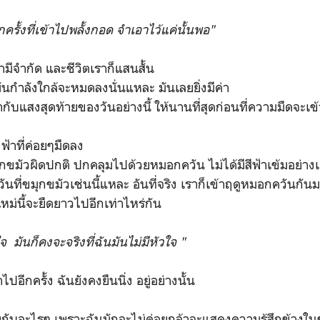
กครั้งที่เข้าไปพลั้งกอด จำเอาไว้แค่นั้นพอ"
วลามีจำกัด และชีวิตเราก็แสนสั้น
นกำลังใกล้จะหมดลงนั่นแหละ มันเลยยิ่งมีค่า
่ำกับแสงสุดท้ายของวันอย่างนี้ ให้นานที่สุดก่อนที่ความมืดจะเข
ฟ้าที่ค่อยๆมืดลง
มุกขมัวผิดปกติ ปกคลุมไปด้วยหมอกควัน ไม่ได้มีสีฟ้าเข้มอย่าง
วันที่ขมุกขมัวเช่นนี้แหละ อันที่จริง เราก็เข้าฤดูหมอกควันกันมา
หม่นี้จะยืดยาวไปอีกเท่าไหร่กัน
 มันก็คงจะจริงที่ฉันมันไม่มีหัวใจ "
อีกครั้ง ฉันยังคงยืนนิ่ง อยู่อย่างนั้น
เฉยกับอะไรๆ เพราะฉันมักจะไม่ค่อยกล้าจะแสดงความรู้สึกข้าง