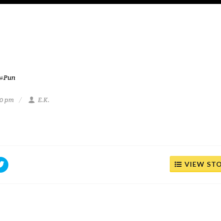
#Pun
10 pm
E.K.
VIEW ST