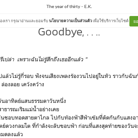
The year of thirty
–
E.K.
ต์ของเรา กรุณาอ่านและยอมรับ
นโยบายความเป็นส่วนตัว
เพื่อใช้บริการเว็บไซต์
ยอ
Goodbye, . . ..
รึเปล่า เพราะฉันไม่รู้สึกถึงเธออีกแล้ว "
ปแล้วไม่รู้กี่รอบ ฟังจนเสียงเพลงร้องวนไปอยู่ในหัว ราวกับฉ
งลึก ล่องลอย เคว้งคว้าง
ันอาทิตย์แสนธรรมดาวันหนึ่ง
นสาธารณะริมแม่น้ำอย่างเคย
ฉันชอบทอดสายตาไกล ไปกับท้องฟ้าสีฟ้าเข้มที่ตัดกันกับแสงอา
ย์ดวงกลมโต ที่กำลังจะลับขอบฟ้า ก่อนที่แสงสุดท้ายของวัน
หมดลงแล้ว