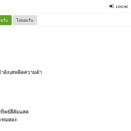
LOG IN
มรับ
ไม่ยอมรับ
ันกำลังเสพติดความดำ
ทิตย์สีส้มแสด
จะหมดลง