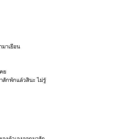
้ามาเยือน
เคย
สักพักแล้วสินะ ไม่รู้
ในของตัวเองออกมาสัก