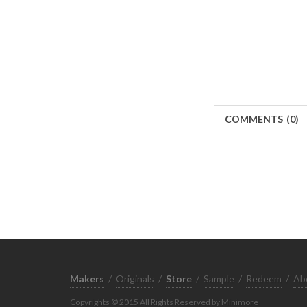
COMMENTS
(
0)
Makers
/
Originals
/
Store
/
Sample
/
Redeem
/
Ab
Copyrights © 2015 All Rights Reserved by Minimore