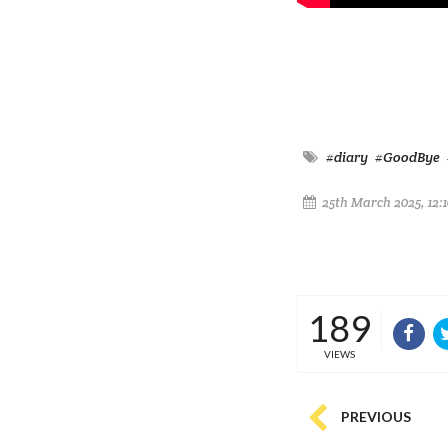
#diary
#GoodBye
25th March 2025, 12:
189
VIEWS
PREVIOUS