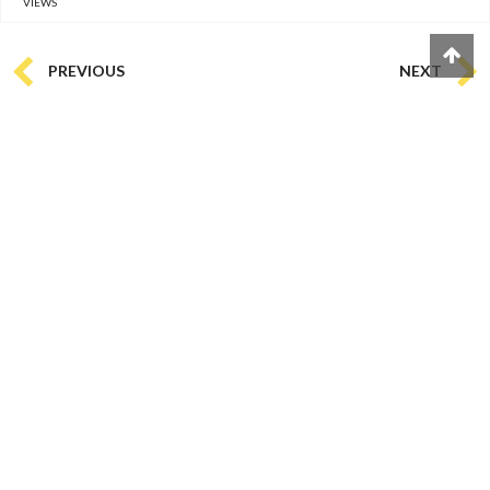
VIEWS
PREVIOUS
NEXT
0
0
0
0
0
0
COMMENTS
(
0)
FACEBOOK
(
)
เข้าสู่ระบบเพื่อแสดงความคิดเห็น
LOG IN