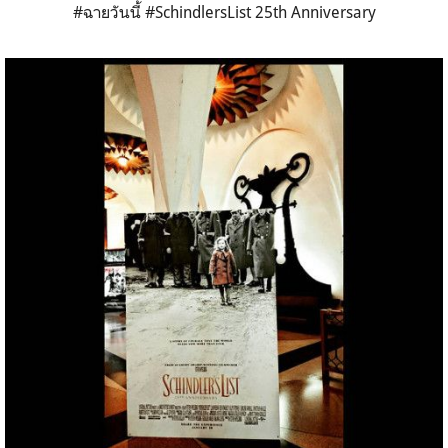
#ฉายวันนี้ #SchindlersList 25th Anniversary