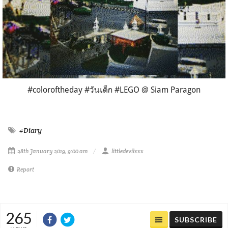
#coloroftheday #วันเด็ก #LEGO @ Siam Paragon
#Diary
28th January 2019, 9:00 am
littledevilxxx
Report
265
SUBSCRIBE