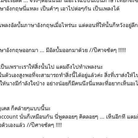
ซีเรียสดี ... จริงๆตอนนั้นถ้ามีอะไรแบบนี้เป็นภาษาไทยก็จะซื
าษาอังกฤษนี่แหละ เป็นคำๆ เอาไปต่อๆกัน เป็นเพลงได้
ต่งเพลงอัลบั้มภาษาอังกฤษเมื่อไหร่นะ แต่ตอนที่ให้นั้นก็หวังอยู่
าษาอังกฤษออกมา ... มีอัลบั้มออกมาด้วย //ปีศาจชัดๆ !!!!!
าเป็นเพราะเราให้สิ่่งนั้นไป แตมถึงไปทำเพลงนะ
นในตัวเองสูงพอที่จะสามารถทำสิ่งนี้ได้อยู่แล้วค่ะ สิ่งที่เราส่งใ
ให้นางมีกำลังใจบ้าง อย่างน้อยก็มีคนนึงนี่แหละที่อยากเห็นอะไ
ๆเคส ก็คล้ายๆแบบนี้นะ
 account นั่นก็เหมือนกัน นี่พูดลอยๆ คิดลอยๆ ... เห็นอีกที แตม
อตัวเองแล้ว //ปีศาจชัดๆ !!!!