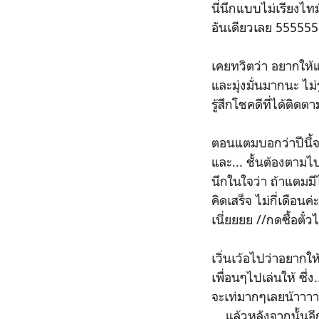
นี่นึกแบบไม่เรียงไทม์
อันเดียวเลย 555555
เคยทวิตว่า อยากให้แต
และมุ่งมั่นมากนะ ไม
รู้สึกโชคดีที่ได้ติ
ตอนแตมบอกว่าปีนี้จะ
และ... ชั้นต้องตามไป
นึกในใจว่า ถ้าแตมมี
คิดเสร็จ ไม่กี่เดือ
เนี่ยยยย //กดซื้อตั
เวิ่นเว้อไปว่าอยากให
เพื่อนๆไปเล่นให้ ซึ่
จะเท่มากๆเลยน้าาาา
... แล้วหลังจากนั้นอ