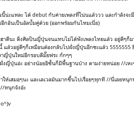
่ตอนนี้น่ะแหละ ได้ debut กับค่ายเพลงที่โน่นแล้ววว และกำลังจะม
อีกอันเป็นอัลบั้มคู่ด้วย (ออกพร้อมกันไหมเนี่ย)
็ฮาดีนะ ติ่งศิลปินญี่ปุ่นจนแทบไม่ได้ฟังเพลงไทยแล้ว อยู่ดีๆก
้ แล้วอยู่ดีๆก็เหมือนต้องกลับไปฝั่งญี่ปุ่นอีกซะแล้ว 5555555 ยิ่งก
ี่ปุ่นใหม่อีกรอบดีมั๊ยฟระ กั่กๆๆ
ั่งญี่ปุ่นอ่ะ อย่างน้อยอิชั้นก็มีพื้นฐานบ้าง ตามง่ายหน่อย //เหะ
์มาให้เสมอๆนะ และเลเวลมันมากขึ้นไปเรื่อยๆทุกที //นี่เลยห
/หนุกจังอ้ะ
^o^)v