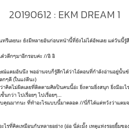
20190612 : EKM DREAM 1
รีเลยนะ ยังมีหลายอันก่อนหน้านี้ที่ยังไม่ได้อัพเลย แต่วันนี้ร
 เด๋วดึกๆมาอีกรอบค่ะ //อิ อิ
ณ์แตมอันนึง พออ่านจบก็รู้สึกได้ว่าไอ้ตอนที่กำลังอ่านอยู่นั้นข้า
แปลกๆดี (ในแง่ดีนะ)
สึกว่าคิดไม่ผิดเลยที่ติดตามศิลปินคนนี้อ่ะ ยิ่งตามยิ่งสนุก ยิ่งมีอะ
นขั้นกว่า ไปเรื่อยๆ ไปเรื่อยๆ...
คุณมากนะ ที่ทำอะไรแบบนี้มาตลอด //นี่ก็ได้แต่หวังว่าแตมจะ
ไรที่คิดเหมือนกันหลายอย่าง (อ่อ นี่ล่ะมั๊ง เหตุแห่งรอยยิ้มของ