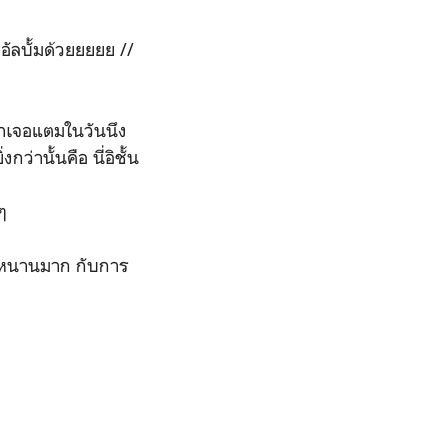
ีอัลบั้มด้วยยยยย //
็มาเจอแตมในวันนึง
ว่านั้นคือ นี่อิชั้น
ๆ
นุกหนานมาก กับการ