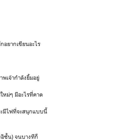
ู้สึกอยากเขียนอะไร
พเจ้ากำลังยิ้มอยู่
ไรใหม่ๆ มีอะไรที่คาด
มีไฟที่จะสนุกแบบนี้
อิชั้น) จนบางทีก็