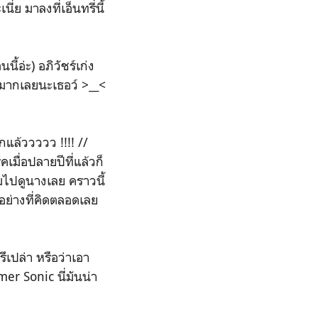
่ย มาลงที่เอ็นทรี่นี้
้อ่ะ) อภิวัชร์เก่ง
ีมากเลยนะเธอว์ >__<
แล้ววววว !!!! //
คเมื่อปลายปีที่แล้วก็
ามไปดูนางเลย คราวนี้
้อย่างที่คิดตลอดเลย
รึเปล่า หรือว่าเอา
mer Sonic นี่มันน่า