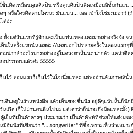
ั้นคิดเหมือนคุณศิลปิน หรือคุณศิลปินคิดเหมือนอิชั้นกันแน่ ... ท
 หรือใครคิดตามใครนะ มันแบบ... เออ เข้าใจใช่มะเธอวว์ (ถ้
ได้อ่ะ
ึงคือ ตั้งแต่วันแรกที่รู้จักและเป็นแฟนเพลงแตมมาอย่างจริงจัง จนถ
นเห็นในครั้งแรกนั่นเลยอ่ะ //เคยบอกไปหลายครั้งในตอนแรกๆที่
ามน่ากลัวอะไรบางอย่างอยู่ในดวงตานั้นนะ น่ากลัว แต่น่าติดตา
ลคลอประกอบแล้วค่ะ 55555
นเก็บไว้ ตอนแรกก็เก็บไว้ในใจเนี่ยแหละ แต่พออ่านสัมภาษณ์นั้น
าเดินอยู่ในร้านหนังสือ แล้วเห็นของชิ้นนึง อยู่ดีๆแว้บนั้นก็นึก
เกิด (ก็ให้ผ่านคนอื่นไปนะ แต่เดาว่าก็น่าจะถึงมือแหละมั๊ง) สิ่
้เย็นที่เป็นคำต่างๆ ประมาณว่า เป็้นคำศัพท์ที่ช่วยให้แต่งเพล
มีอันนึงที่เขียนว่า "....songwriter" ที่ซื้อเพราะเห็นว่าเหมาะ