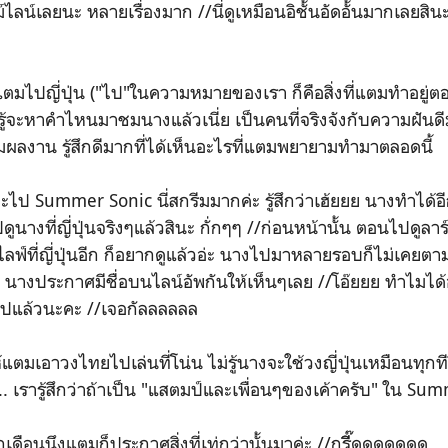
ไลน์เลยนะ หลายเรื่องมาก //นี่ดูเหมือนอิชั้นอัดอั้นมากเลยสินะเนี
มไปญี่ปุ่น ("ไป"ในความหมายของเรา ก็คือสิ่งที่แตมทำอยู่ตอนนี
่รู้จะหาคำไหนมาชมนางแล้วเนี่ย เป็นคนที่จริงจังกับความฝันด
ดตามผลงาน รู้สึกดีมากที่ได้เห็นอะไรที่แตมพยายามทำมาตลอดนี้
ไป Summer Sonic นี่สกรีมมากค่ะ รู้สึกว่าเฮ้ยยย นางทำได้อีก
ดูนางที่ญี่ปุ่นจริงๆแล้วสินะ กั่กๆๆ //ก่อนหน้านั้น ตอนไปดูลาร์
ไลฟ์ที่ญี่ปุ่นอีก ก็อยากดูแล้วอ่ะ นางไปมาหลายรอบก็ไม่เคยต
นค่ะ นางประกาศมีชื่อบนไลน์อัพกันให้เห็นๆเลย //โอ๊ยยย ทำไมได
๋วไปแล้วนะคะ //เจอกัลลลลลล
้แตมเอาวงไทยไปเล่นที่โน่น ไม่รู้นางจะใช้วงญี่ปุ่นเหมือนทุกที
ง... เรารู้สึกว่าถ้าเป็น "แสตมป์และเพื่อนๆของเค้าครับ" ใน Sum
ีกเดือนนึงแตมก็ประกาศสิ่งที่เท่กว่านั้นมาค่ะ //กรีี๊ดดดดดดด