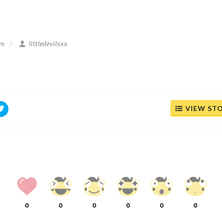
am
littledevilxxx
VIEW ST
0
0
0
0
0
0