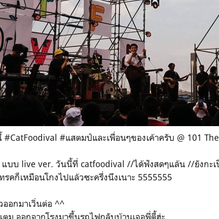
้ #CatFoodival #แสตมป์และเพื่อนๆของเค้าครับ @ 101 The
live ver. วันนี้ที่ catfoodival //ได้ฟังสดๆแล้น //ยังกะเ
แทรคก็เหมือนโกงไปแล้วซะครึ่งนึงเนาะ 5555555
วออกมาเวิ่นต่อ ^^
่แตม ออกจากโรงมาขึ้นรถไฟกลับบ้านเจอพี่ตี้ฮ่ะ