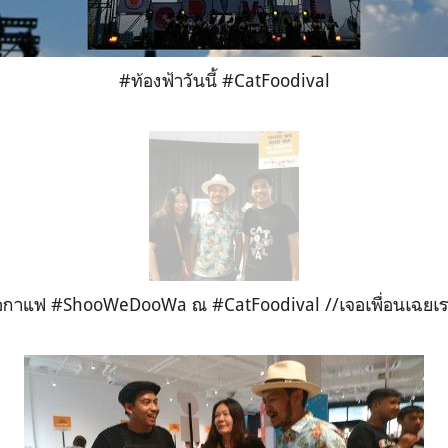
#ท้องฟ้าวันนี้ #CatFoodival
้อกาแฟ #ShooWeDooWa ณ #CatFoodival //เจอเพื่อนเฉยเ