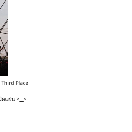
 Third Place
ปิดแผ่น >__<