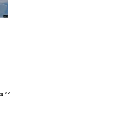
รย ^^