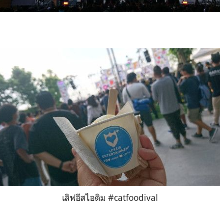
เลิฟอีสไอติม #catfoodival