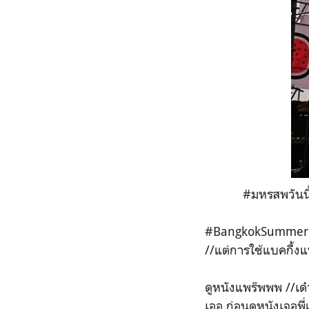
#มหรสพวันนี
#BangkokSummer แบบ 
//แต่การใช้แบคกื้ง
ดูหนังแพร๊พพพ //เด๋
เออ ก่อนดูหนังเจอพี