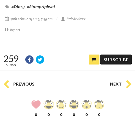
#Diary
#StampApiwat
20th February 2019, 7:49 am
littledevilxxx
Report
259
SUBSCRIBE
VIEWS
PREVIOUS
NEXT
0
0
0
0
0
0