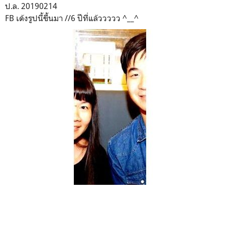
ป.ล. 20190214
FB เด้งรูปนี้ขึ้นมา //6 ปีที่แล้ววววว ^__^