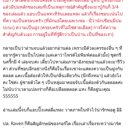
แล้วมีปมหลักของเล่มที่เป็นเหตุการณ์สำคัญซึ่งจะมาบู๊กันก็ 3/4
ของเล่มแล้ว แอบเป็นแพทเทิร์นเลยแหละ แล้วก็เรื่องชอบเน้นไป
ที่ความเป็นครอบครัว (ที่มักแย่โดยเฉพาะพ่อ - นี่ว่านักเขียนมีปม
ปะนะ) ความเป็นฝูง (ครอบครัวที่ไม่ใช่สายเลือด) การให้ความ
สำคัญกับตัวเอง การอยู่ในที่ที่รู้สึกว่าเป็นบ้าน เป็นที่ของเรา)
กลายเป็นว่าอ่านจบแล้วอยากอ่านต่อ เพราะมีตัวละครรองอื่น ๆ ที่
อยากรู้ความเป็นไปต่อ (แต่เดาว่าไพรด์ไม่พิมพ์ต่อแล้วมั้ง) ชุดกรี
นครี้กมี 4 เล่มจบค่ะ เดี๋ยวไปหาเล่มภาษาอังกฤษอ่านแล้วจะมารีวิว
ค่า ส่วนที่ชอบอีกอย่างนึงก็คือในเรื่องเขาจะแสดงความเป็นฝูงกัน
ตลอด แตะเนื้อต้องตัวให้เป็นกลิ่นเดียวกัน (นึกถึงหมา) แล้วยังไง
คะ ใช่ค่ะ ผู้ชายตัวโต ๆ เป็นหลุ่มมาคอยจับเนื้อต้องตัวกันตลอดค่ะ
ไม่นับว่าเวลาแปลงร่างก็คือเปลือยตลอด แหะ ก็ดีอยู่นะคุณ
555555
อ่านเล่มนี้จบก็แอบปิ๊งเคลลี่แหละ วาดภาพในหัวไว้น่ารักพอดู อิอิ
ปล. Raven ก็คือสัญลักษณ์ของกอร์โด เรื่องเล่าเรื่องระหว่างมาร์ค