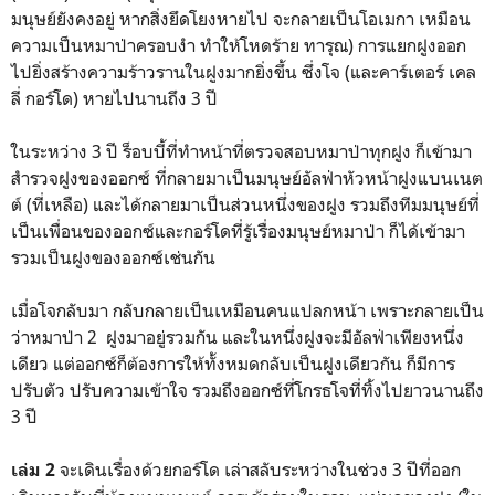
มนุษย์ยังคงอยู่ หากสิ่งยึดโยงหายไป จะกลายเป็นโอเมกา เหมือน
ความเป็นหมาป่าครอบงำ ทำให้โหดร้าย ทารุณ) การแยกฝูงออก
ไปยิ่งสร้างความร้าวรานในฝูงมากยิ่งขึ้น ซึ่งโจ (และคาร์เตอร์ เคล
ลี่ กอร์โด) หายไปนานถึง 3 ปี
ในระหว่าง 3 ปี ร็อบบี้ที่ทำหน้าที่ตรวจสอบหมาป่าทุกฝูง ก็เข้ามา
สำรวจฝูงของออกซ์ ที่กลายมาเป็นมนุษย์อัลฟ่าหัวหน้าฝูงแบนเนต
ต์ (ที่เหลือ) และได้กลายมาเป็นส่วนหนึ่งของฝูง รวมถึงทีมมนุษย์ที่
เป็นเพื่อนของออกซ์และกอร์โดที่รู้เรื่องมนุษย์หมาป่า ก็ได้เข้ามา
รวมเป็นฝูงของออกซ์เช่นกัน
เมื่อโจกลับมา กลับกลายเป็นเหมือนคนแปลกหน้า เพราะกลายเป็น
ว่าหมาป่า 2 ฝูงมาอยู่รวมกัน และในหนึ่งฝูงจะมีอัลฟ่าเพียงหนึ่ง
เดียว แต่ออกซ์ก็ต้องการให้ทั้งหมดกลับเป็นฝูงเดียวกัน ก็มีการ
ปรับตัว ปรับความเข้าใจ รวมถึงออกซ์ที่โกรธโจที่ทิ้งไปยาวนานถึง
3 ปี
จะเดินเรื่องด้วยกอร์โด เล่าสลับระหว่างในช่วง 3 ปีที่ออก
เล่ม 2