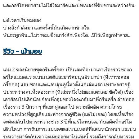
และกอร์โดพยายามไม่ใส่ใจมาร์คและบทเพลงที่ขับขานระหว่างกัน
แต่เวลาเริ่มหมดลง
บางสิ่งกำลังมา และครั้งนี้มันเกิดจากข้างใน
พันธะผูกพัน...ไม่ว่าจะแข็งแกร่งสักเพียงใด...มีไว้เพื่อถูกทำลาย...
รีวิว - เม้ามอย
เล่ม 2 ของนิยายชุดกรีนครี้กค่ะ เป็นเล่มที่จะมาเล่าเรื่องราวของก
อร์โดแม่มดแห่งเบนเนตต์และมาร์คมนุษย์หมาป่า (ที่เรารอคอย
กรี๊ดดด) แอบชอบและแอบลุ้นคู่นี้มาตั้งแต่เล่มแรก เพราะอยากรู้
ปมระหว่างคนทั้งสองมาก (ที่เล่มหนึ่งไม่ยอมแตะเลย ขัดใจ!) เรื่อง
เล่าย้อนไปเล็กน้อยก่อนที่กลุ่มของโจจะกลับมาที่กรีนครี้ก ถ่ายทอด
เรื่องราว 3 ปีกว่า ๆ ที่แยกฝูงออกไป ความอึดอัด ความโกรธ
ความหน่วงที่สูญเสียและห่างจากคู่ชีวิต (แต่ไม่เยอะ) โดยเนื้อเรื่อง
จะตัดสลับไปมาระหว่างช่วง 3 ปีที่กอร์โดพบเจอ กับอดีตที่กอร์โด
เติบโตมา การรับภาระแม่มดของเบนเนตต์ที่แสนหนักหนา และปม
ระหว่างมาร์คกับเขา จะเผยออกมาในเล่มนี้ รวมถึงการกลับมารวม