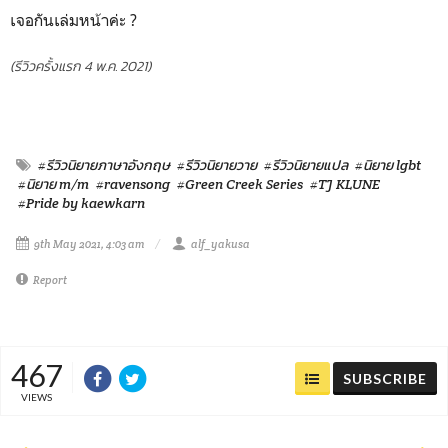
เจอกันเล่มหน้าค่ะ ?
(รีวิวครั้งแรก 4 พ.ค. 2021)
#รีวิวนิยายภาษาอังกฤษ
#รีวิวนิยายวาย
#รีวิวนิยายแปล
#นิยาย lgbt
#นิยาย m/m
#ravensong
#Green Creek Series
#TJ KLUNE
#Pride by kaewkarn
9th May 2021, 4:03 am
alf_yakusa
Report
467
SUBSCRIBE
VIEWS