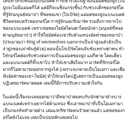
เดินทางกับพี่น้องแบนเนตต์ การเข้าร่วมในฐานะแม่มดของฝูง (ใน
ฝูงจะไม่มีแม่มดก็ได้ แต่มีก็จะแข็งแกร่งขึ้น) กับช่วงเด็กของกอร์โด
ที่รู้จักมนุษย์หมาป่า ที่พ่อขอเขา (โรเบิร์ต) แม่มดของฝูงแบนเนตต์
ชีวิตครอบครัวของกอร์โด การรู้จักและรักมาร์ค รวมถึงการจากไป
ของแบนเนตต์ เพราะพ่อของโธมัสโดนฆ่าโดยนักล่า (มนุษย์ที่คอย
ฆ่ามนุย์หมาป่า) ทำให้โธมัสต้องเขารับตัวแหน่งอัลฟ่าของหมาป่า
(ประมาณว่า King of werewolves นอกจากเป็นจ่าฝูงแล้วยังเป็น
จ่าฝูงของเผ่าพันธุ์ด้วย) ตอนนั้นโรเบิร์ตโดนจับขังเพราะฆ่าคน ทำ
ให้กอร์โดต้องรับช่วงต่อการเป็นแม่มดของฝูง แม่ก็ตาย โดดเดี่ยว
และแบนเนตต์ก็ทิ้งเขาไป ทำให้เขาเสียใจมาก มาร์คที่รักกอร์โด
มากก็ไม่สามารถออกจากฝูงได้ (เพราะจะกลายเป็นโอเมกา และเชื่อ
ฟังอัลฟ่าของเขา-โธมัส) ทำให้กอรโดปฏิเสธการเป็นแม่มดของฝูง
ปฏิเสธมาร์คมาตลอด เล่มนี้ก็มีการปรับความเข้าใจกัน
ในเล่มนี้เรื่องจะเผยออกมาว่ามีหมาป่าสมคบกับนักฆ่ามาล้างบาง
แบนเนตต์เพราะอยากได้ตำแหน่ง ซึ่งเอาหมาป่าที่เป็นโอเมกามา
เป็นกองทัพทำลายล้าง เล่มแรกริชาร์ดคนร้ายตายแล้ว แต่พ่อของก
อร์โดยังไม่เจอ เลยเป็นปมหลักเล่มต่อไป