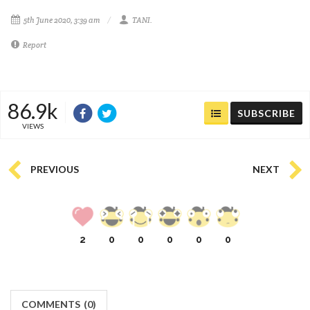
5th June 2020, 3:39 am
TANI.
Report
86.9k
SUBSCRIBE
VIEWS
PREVIOUS
NEXT
2
0
0
0
0
0
COMMENTS
(
0)