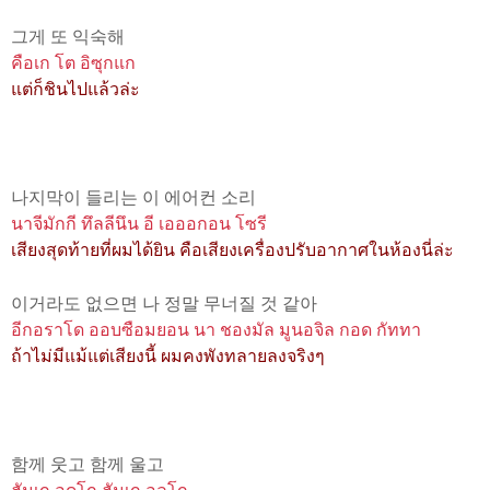
그게 또 익숙해
คือเก โต อิซุกแก
แต่ก็ชินไปแล้วล่ะ
나지막이 들리는 이 에어컨 소리
นาจีมักกี ทึลลีนึน อี เอออกอน โซรี
เสียงสุดท้ายที่ผมได้ยิน คือเสียงเครื่องปรับอากาศในห้องนี่ล่ะ
이거라도 없으면 나 정말 무너질 것 같아
อีกอราโด ออบซือมยอน นา ชองมัล มูนอจิล กอด กัททา
ถ้าไม่มีแม้แต่เสียงนี้ ผมคงพังทลายลงจริงๆ
함께 웃고 함께 울고