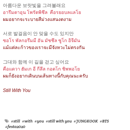
아름다운 보랏빛을 그려볼래요
อารึมดาอุน โพรัดพิชึล คือรยอบลแลโย
ผมอยากจะระบายสีม่วงแสนงดงาม
서로 발걸음이 안 맞을 수도 있지만
ซอโร พัลกอรึมมี อัน มัชชึล ซูโก อิจีมัน
แม้แต่ละก้าวของเราจะมีจังหวะไม่ตรงกัน
그대와 함께 이 길을 걷고 싶어요
คือแดวา ฮัมเก อี กีลึล กอดโก ชิพพอโย
ผมก็ยังอยากเดินบนเส้นทางนี้กับคุณนะครับ
Still With You
#still
#with
#you
#still with you
#JUNGKOOK
#BTS
#festa2020