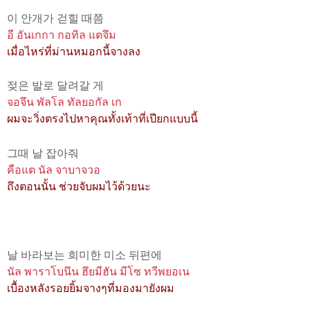
이 안개가 걷힐 때쯤
อี อันเกกา กอทิล แตจึม
เมื่อไหร่ที่ม่านหมอกนี้จางลง
젖은 발로 달려갈 게
จอจึน พัลโล ทัลยอกัล เก
ผมจะวิ่งตรงไปหาคุณทั้งเท้าที่เปียกแบบนี้
그때 날 잡아줘
คือแต นัล จาบาจวอ
ถึงตอนนั้น ช่วยจับผมไว้ด้วยนะ
날 바라보는 희미한 미소 뒤편에
นัล พาราโบนึน ฮึยมีฮัน มีโซ ทวีพยอเน
เบื้องหลังรอยยิ้มจางๆที่มองมายังผม