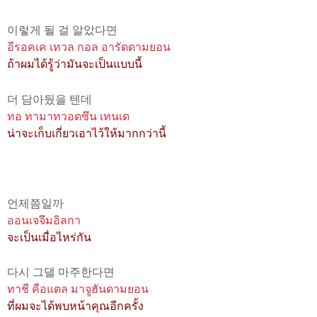
이렇게 될 걸 알았다면
อีรอคเค เทวล กอล อารัดดามยอน
ถ้าผมได้รู้ว่ามันจะเป็นแบบนี้
더 담아뒀을 텐데
ทอ ทามาทวอดซึน เทนเด
น่าจะเก็บเกี่ยวเอาไว้ให้มากกว่านี้
언제쯤일까
ออนเจจึมอิลกา
จะเป็นเมื่อไหร่กัน
다시 그댈 마주한다면
ทาชี คือแตล มาจูฮันดามยอน
ที่ผมจะได้พบหน้าคุณอีกครั้ง