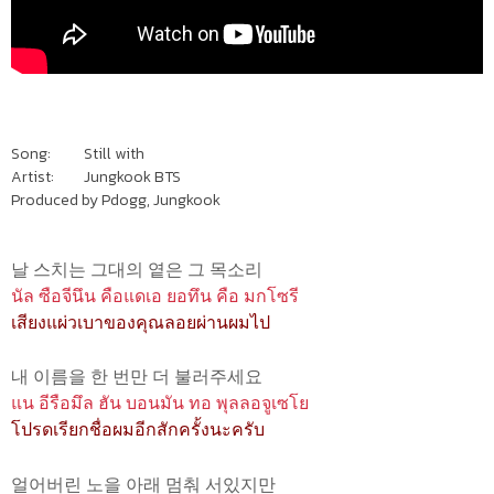
Song: Still with
Artist: Jungkook BTS
Produced by Pdogg, Jungkook
날 스치는 그대의 옅은 그 목소리
นัล ซือจีนึน คือแดเอ ยอทึน คือ มกโซรี
เสียงแผ่วเบาของคุณลอยผ่านผมไป
내 이름을 한 번만 더 불러주세요
แน อีรือมึล ฮัน บอนมัน ทอ พุลลอจูเซโย
โปรดเรียกชื่อผมอีกสักครั้งนะครับ
얼어버린 노을 아래 멈춰 서있지만