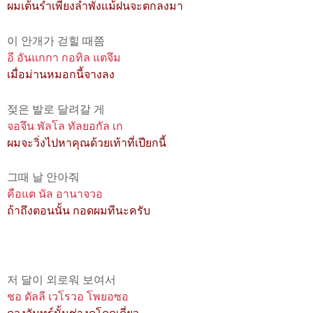
ผมเต้นรำเพียงลำพังแม้ฝนจะตกลงมา
이 안개가 걷힐 때쯤
อี อันแกกา กอทิล แตจึม
เมื่อม่านหมอกนี้จางลง
젖은 발로 달려갈 게
จอจึน พัลโล ทัลยอกัล เก
ผมจะวิ่งไปหาคุณด้วยเท้าที่เปียกนี้
그때 날 안아줘
คือแต นัล อานาจวอ
ถ้าถึงตอนนั้น กอดผมทีนะครับ
저 달이 외로워 보여서
ชอ ดัลลี เวโรวอ โพยอซอ