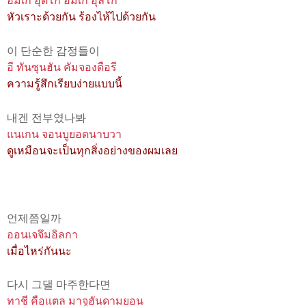
ฮัมเก อุดโก ฮัมเก อุลโก
หัวเราะด้วยกัน ร้องไห้ไปด้วยกัน
이 단순한 감정들이
อี ทันซุนฮัน คัมจองดือรี
ความรู้สึกเรียบง่ายแบบนี้
내겐 전부였나봐
แนเกน จอนบูยอดนาบวา
ดูเหมือนจะเป็นทุกสิ่งอย่างของผมเลย
언제쯤일까
ออนเจจึมอิลกา
เมื่อไหร่กันนะ
다시 그댈 마주한다면
ทาชี คือแตล มาจูฮันดามยอน