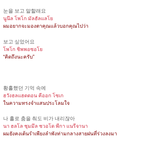
눈을 보고 말할래요
นูนึล โพโก มัลฮัลแลโย
ผมอยากจะมองตาคุณแล้วบอกคุณไปว่า
보고 싶었어요
โพโก ชิพพอซอโย
“คิดถึงนะครับ”
황홀했던 기억 속에
ฮวังฮลแฮดดอน คีออก โซเก
ในความทรงจำแสนประโลมใจ
나 홀로 춤을 춰도 비가 내리잖아
นา ฮลโล ชุมมึล ชวอโด พีกา แนรีจานา
ผมยังคงเต้นรำเพียงลำพังท่ามกลางสายฝนที่ร่วงลงมา