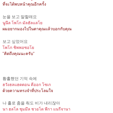
ที่จะได้พบหน้าคุณอีกครั้ง
눈을 보고 말할래요
นูนึล โพโก มัลฮัลแลโย
ผมอยากมองไปในตาคุณแล้วบอกกับคุณ
보고 싶었어요
โพโก ชิพพอซอโย
"คิดถึงคุณนะครับ"
황홀했던 기억 속에
ฮวังฮลแฮดตอน คีออก โซเก
ด้วยความทรงจำที่ประโลมใจ
나 홀로 춤을 춰도 비가 내리잖아
นา ฮลโล ชุมมึล ชวอโด พีกา แนรีจานา