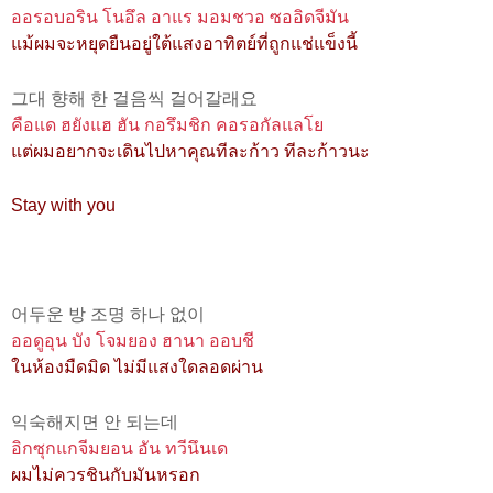
ออรอบอริน โนอึล อาแร มอมชวอ ซออิดจีมัน
แม้ผมจะหยุดยืนอยู่ใต้แสงอาทิตย์ที่ถูกแช่แข็งนี้
그대 향해 한 걸음씩 걸어갈래요
คือแด ฮยังแฮ ฮัน กอรึมชิก คอรอกัลแลโย
แต่ผมอยากจะเดินไปหาคุณทีละก้าว ทีละก้าวนะ
Stay with you
어두운 방 조명 하나 없이
ออดูอุน บัง โจมยอง ฮานา ออบชี
ในห้องมืดมิด ไม่มีแสงใดลอดผ่าน
익숙해지면 안 되는데
อิกซุกแกจีมยอน อัน ทวีนึนเด
ผมไม่ควรชินกับมันหรอก