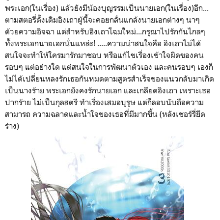
พระเอก(ในเรื่อง) แล้วยังมีน้องบุญรรมเป็นนายเอก(ในเรื่อง)อีก...
ตามสตอรี่ดั้งเดิมอิงเถาผู้นี้จะคอยกลั่นแกล้งนายเอกต่างๆ นาๆ
ด้วยความอิจฉา แต่สำหรับอิงเถาโฉมใหม่...กรุณาไปรักกันไกลๆ
ทั้งพระเอกนายเอกนั่นแหล่ะ! ....
.
ความน่าสนใจคือ อิงเถาไม่ได้
สนใจจะทำให้ใครมารักมาชอบ หรือแก้ไขเรื่องเข้าใจผิดของคน
รอบๆ แต่อย่างใด แต่สนใจในการพัฒนาตัวเอง และคนรอบๆ เองก็
ไม่ได้เปลี่ยนหลงรักเธอกันหมดตามสูตรสำเร็จของแนวกลับมาเกิด
เป็นนางร้าย พระเอกยังคงรักนายเอก และเกลียดอิงเถา เพราะเธอ
ปากร้าย ไม่เป็นกุลสตรี ทำเรื่องเสมอบุรุษ แต่ก็ลอบนับถือความ
สามารถ ความฉลาดและน้ำใจของเธอที่มีมากขึ้น (หลังเชอร์รี่ยึด
ร่าง)