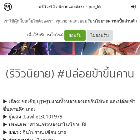
พรีวิว/รีวิว นิยายและมังงะ
–
por_kk
เราใช้คุ๊กกี้บนเว็บไซต์ของเรา กรุณาอ่านและยอมรับ
นโยบายความเป็นส่วนตัว
เพื่อใช้บริการเว็บไซต์
ยอมรับ
ไม่ยอมรับ
(รีวิวนิยาย) #ปล่อยข้าขึ้นคาน
▶️
: ขอเชิญบุรุษรูปงามทั้งหลายลงเอยกันให้พอ และปล่อยข้า
เรื่อง
ขึ้นคานดีๆ เถอะ
▶️
:Lawliet30101979
ผู้แต่ง
▶️
: สาวแกร่งหลงมาในนิยาย BL
ประเภท
▶️
จีนโบราณ เซียน มาร
แนว :
▶️
: 3 เล่มจบ