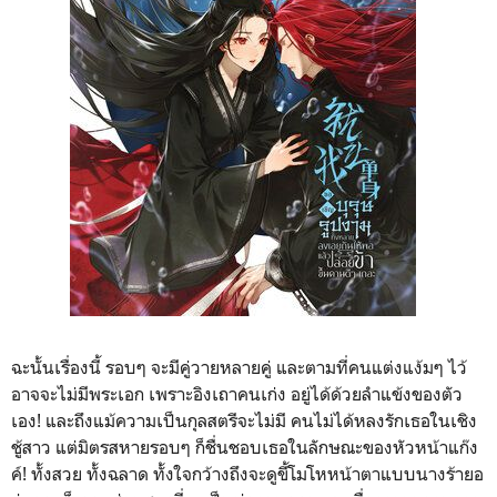
ฉะนั้นเรื่องนี้ รอบๆ จะมีคู่วายหลายคู่ และตามที่คนแต่งแง้มๆ ไว้
อาจจะไม่มีพระเอก เพราะอิงเถาคนเก่ง อยู่ได้ด้วยลำแข้งของตัว
เอง! และถึงแม้ความเป็นกุลสตรีจะไม่มี คนไม่ได้หลงรักเธอในเชิง
ชู้สาว แต่มิตรสหายรอบๆ ก็ชื่นชอบเธอในลักษณะของหัวหน้าแก๊ง
ค์! ทั้งสวย ทั้งฉลาด ทั้งใจกว้างถึงจะดูขี้โมโหหน้าตาแบบนางร้ายอ