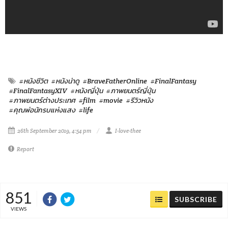
#หนังชีวิต
#หนังน่าดู
#BraveFatherOnline
#FinalFantasy
#FinalFantasyXIV
#หนังญี่ปุ่น
#ภาพยนตร์ญี่ปุ่น
#ภาพยนตร์ต่างประเทศ
#film
#movie
#รีวิวหนัง
#คุณพ่อนักรบแห่งแสง
#life
26th September 2019, 4:54 pm
I-love-thee
Report
851
SUBSCRIBE
VIEWS