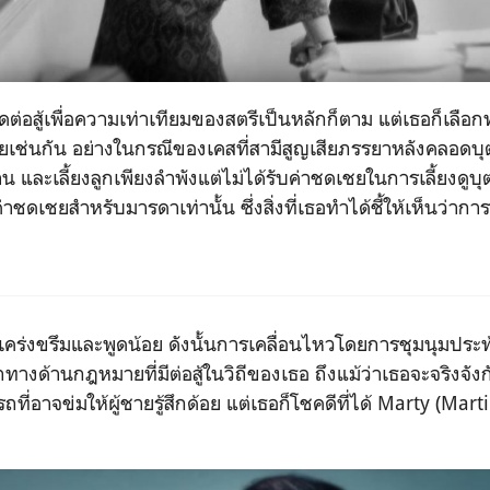
ดต่อสู้เพื่อความเท่าเทียมของสตรีเป็นหลักก็ตาม แต่เธอก็เลือก
วยเช่นกัน อย่างในกรณีของเคสที่สามีสูญเสียภรรยาหลังคลอดบุ
ำงาน และเลี้ยงลูกเพียงลำพังแต่ไม่ได้รับค่าชดเชยในการเลี้ยงดูบ
าชดเชยสำหรับมารดาเท่านั้น ซึ่งสิ่งที่เธอทำได้ชี้ให้เห็นว่ากา
 เคร่งขรึมและพูดน้อย ดังนั้นการเคลื่อนไหวโดยการชุมนุมประท
างด้านกฎหมายที่มีต่อสู้ในวิถีของเธอ ถึงแม้ว่าเธอจะจริงจังก
่อาจข่มให้ผู้ชายรู้สึกด้อย แต่เธอก็โชคดีที่ได้
Marty (Mart