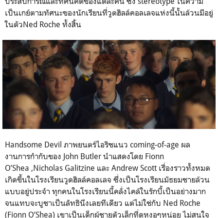
ประสบการณ์และทัศนคติของแต่ละคน ซึ่ง
stereotype
ในความ
เป็นเกย์ตามทัศนะของนักเรียนที่วูดฮิลล์คอลเลจแห่งนี้นั้นล้วนมีอยู่
ในตัว
Ned Roche
ทั้งสิ้น
Handsome Devil
ภาพยนตร์ไอริชแนว
coming-of-age
ผล
งานการกำกับของ
John Butler
นำแสดงโดย
Fionn
O’Shea
,
Nicholas Galitzine
และ
Andrew Scott
เรื่องราวทั้งหมด
เกิดขึ้นในโรงเรียนวูดฮิลล์คอลเลจ ซึ่งเป็นโรงเรียนมัธยมชายล้วน
แบบอยู่ประจำ ทุกคนในโรงเรียนนี้คลั่งไคล้ในรักบี้เป็นอย่างมาก
จนแทบจะบูชาเป็นลัทธินึงเลยทีเดียว แต่ไม่ใช่กับ
Ned Roche
(Fionn O’Shea)
เขาเป็นเด็กผู้ชายตัวเล็กที่ดูหงอๆหน่อย ไม่สนใจ