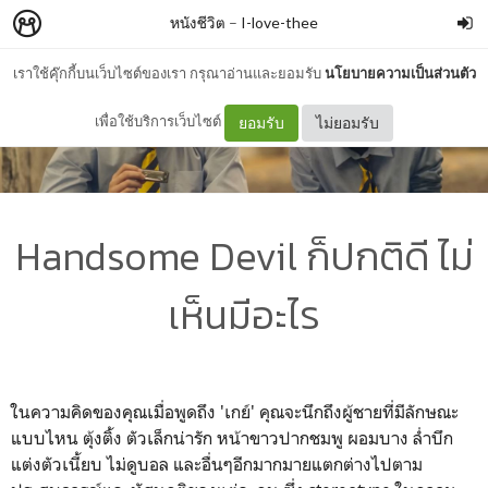
หนังชีวิต
–
I-love-thee
เราใช้คุ๊กกี้บนเว็บไซต์ของเรา กรุณาอ่านและยอมรับ
นโยบายความเป็นส่วนตัว
เพื่อใช้บริการเว็บไซต์
ยอมรับ
ไม่ยอมรับ
Handsome Devil ก็ปกติดี ไม่
เห็นมีอะไร
ในความคิดของคุณเมื่อพูดถึง '
เกย์'
คุณจะนึกถึงผู้ชายที่มีลักษณะ
แบบไหน ตุ้งติ้ง ตัวเล็กน่ารัก หน้าขาวปากชมพู ผอมบาง ล่ำบึก
แต่งตัวเนี้ยบ ไม่ดูบอล และอื่นๆอีกมากมายแตกต่างไปตาม