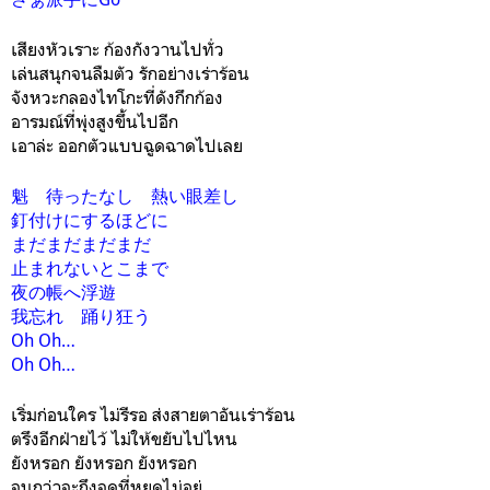
เสียงหัวเราะ ก้องกังวานไปทั่ว
เล่นสนุกจนลืมตัว รักอย่างเร่าร้อน
จังหวะกลองไทโกะที่ดังกึกก้อง
อารมณ์ที่พุ่งสูงขึ้นไปอีก
เอาล่ะ ออกตัวแบบฉูดฉาดไปเลย
魁 待ったなし 熱い眼差し
釘付けにするほどに
まだまだまだまだ
止まれないとこまで
夜の帳へ浮遊
我忘れ 踊り狂う
Oh Oh…
Oh Oh…
เริ่มก่อนใคร ไม่รีรอ ส่งสายตาอันเร่าร้อน
ตรึงอีกฝ่ายไว้ ไม่ให้ขยับไปไหน
ยังหรอก ยังหรอก ยังหรอก
จนกว่าจะถึงจุดที่หยุดไม่อยู่