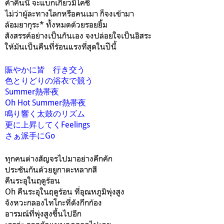
ค่ำคืนนี้ จะแบกเกี้ยวมิโคชิ
ไม่ว่าผู้ละทางโลกหรือคนเมา ก็จงเข้ามา
ล้อมยากุระ* ทั้งหมดด้วยรอยยิ้ม
สังสรรค์อย่างเป็นกันเอง จงปล่อยใจเป็นอิสระ
ให้มันเป็นคืนที่ร้อนแรงที่สุดในปีนี้
賑やかに皆 行き交う
色とりどりの浴衣で競う
Summer熱帯夜
Oh Hot Summer熱帯夜
鳴り響く太鼓のリズム
更に上昇してくFeelings
さぁ派手にGo
ทุกคนต่างสัญจรไปมาอย่างคึกคัก
ประชันกันด้วยยูกาตะหลากสี
คืนระอุในฤดูร้อน
Oh คืนระอุในฤดูร้อน ที่อุณหภูมิพุ่งสูง
จังหวะกลองไทโกะที่ดังกึกก้อง
อารมณ์ที่พุ่งสูงขึ้นไปอีก