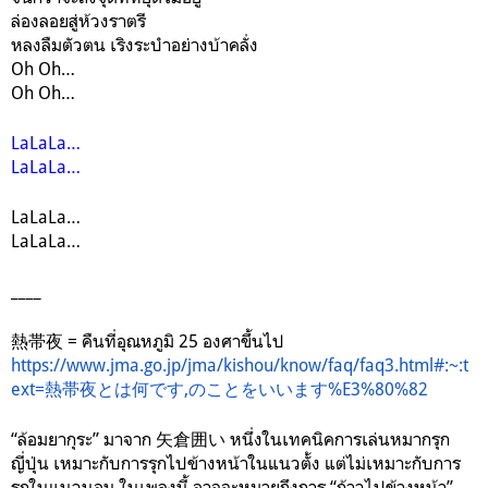
ล่องลอยสู่ห้วงราตรี
หลงลืมตัวตน เริงระบำอย่างบ้าคลั่ง
Oh Oh…
Oh Oh…
LaLaLa…
LaLaLa…
LaLaLa…
LaLaLa…
____
熱帯夜 = คืนที่อุณหภูมิ 25 องศาขึ้นไป
https://www.jma.go.jp/jma/kishou/know/faq/faq3.html#:~:t
ext=熱帯夜とは何です,のことをいいます%E3%80%82
“ล้อมยากุระ” มาจาก
矢倉囲い หนึ่งในเทคนิคการเล่นหมากรุก
ญี่ปุ่น เหมาะกับการรุกไปข้างหน้าในแนวตั้ง แต่ไม่เหมาะกับการ
รุกในแนวนอน ในเพลงนี้ อาจจะหมายถึงการ “ก้าวไปข้างหน้า”