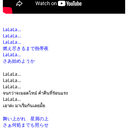
LaLaLa…
LaLaLa…
LaLaLa…
燃え尽きるまで熱帯夜
LaLaLa…
さあ始めようか
LaLaLa…
LaLaLa…
LaLaLa…
จนกว่าจะมอดไหม้ ค่ำคืนที่ร้อนแรง
LaLaLa…
เอาล่ะ มาเริ่มกันเลยมั้ย
舞い上がれ 星屑の上
さぁ何処までも照らせ