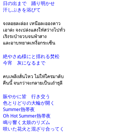
日の出まで 踊り明かせ
汗しぶきを浴びて
จงลอยละล่อง เหนือละอองดาว
เอาล่ะ จงเปล่งแสงให้สว่างไปทั่ว
เริงระบำจวบจนฟ้าสาง
และอาบหยาดเหงื่อกระเซ็น
絶やさぬ様にと揺れる焚松
今宵 灰になるまで
คบเพลิงสั่นไหว ไม่ให้ใครมาดับ
คืนนี้ จนกว่าจะกลายเป็นเถ้าธุลี
賑やかに皆 行き交う
色とりどりの大輪が開く
Summer熱帯夜
Oh Hot Summer熱帯夜
鳴り響く太鼓のリズム
咲いた花火と混ざり合ってく