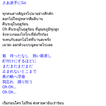
さあ派手にGo
ทุกคนต่างสัญจรไปมาอย่างคึกคัก
ดอกไม้ใหญ่หลากสีผลิบาน
คืนระอุในฤดูร้อน
Oh คืนระอุในฤดูร้อน ที่อุณหภูมิพุ่งสูง
จังหวะกลองไทโกะที่ดังกึกก้อง
ระคนกับดอกไม้ไฟที่บานสะพรั่ง
เอาล่ะ ออกตัวแบบฉูดฉาดไปเลย
魁 待ったなし 熱い眼差し
釘付けにするほどに
まだまだまだまだ
止まれないとこまで
夜の帳へ浮遊
我忘れ 踊り狂う
Oh Oh…
Oh Oh…
เริ่มก่อนใคร ไม่รีรอ ส่งสายตาอันเร่าร้อน