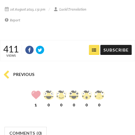
1st August 2023, 1:51 pm
Lucid Translation
Report
411
SUBSCRIBE
VIEWS
PREVIOUS
1
0
0
0
0
0
COMMENTS
(
0)