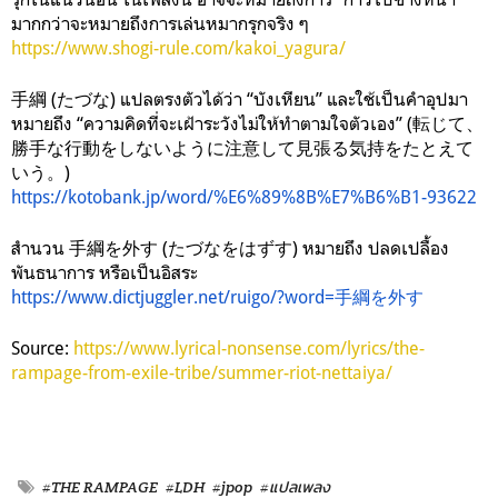
มากกว่าจะหมายถึงการเล่นหมากรุกจริง ๆ
https://www.shogi-rule.com/kakoi_yagura/
手綱 (たづな) แปลตรงตัวได้ว่า “บังเหียน” และใช้เป็นคำอุปมา
หมายถึง “ความคิดที่จะเฝ้าระวังไม่ให้ทำตามใจตัวเอง” (転じて、
勝手な行動をしないように注意して見張る気持をたとえて
いう。)
https://kotobank.jp/word/%E6%89%8B%E7%B6%B1-93622
สำนวน 手綱を外す (たづなをはずす) หมายถึง ปลดเปลื้อง
พันธนาการ หรือเป็นอิสระ
https://www.dictjuggler.net/ruigo/?word=手綱を外す
Source:
https://www.lyrical-nonsense.com/lyrics/the-
rampage-from-exile-tribe/summer-riot-nettaiya/
#THE RAMPAGE
#LDH
#jpop
#แปลเพลง