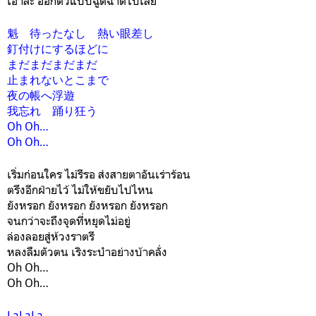
เอาล่ะ ออกตัวแบบฉูดฉาดไปเลย
魁 待ったなし 熱い眼差し
釘付けにするほどに
まだまだまだまだ
止まれないとこまで
夜の帳へ浮遊
我忘れ 踊り狂う
Oh Oh…
Oh Oh…
เริ่มก่อนใคร ไม่รีรอ ส่งสายตาอันเร่าร้อน
ตรึงอีกฝ่ายไว้ ไม่ให้ขยับไปไหน
ยังหรอก ยังหรอก ยังหรอก ยังหรอก
จนกว่าจะถึงจุดที่หยุดไม่อยู่
ล่องลอยสู่ห้วงราตรี
หลงลืมตัวตน เริงระบำอย่างบ้าคลั่ง
Oh Oh…
Oh Oh…
LaLaLa…