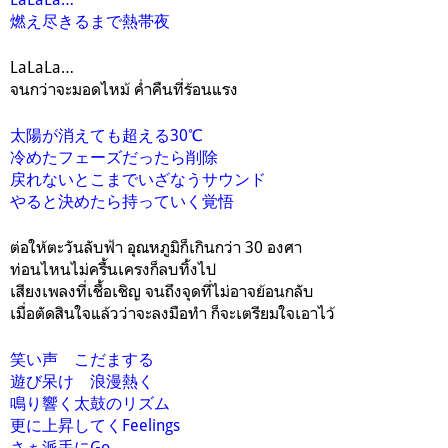
燃え尽きるまで熱帯夜
LaLaLa…
จนกว่าจะมอดไหม้ ค่ำคืนที่ร้อนแรง
太陽が消えても超える30℃
冷めたフェーズだったら削除
戻れないとこまでいざなうサウンド
やると決めたら持っていく覚悟
ต่อให้ตะวันลับฟ้า อุณหภูมิก็เกินกว่า 30 องศา
ท่อนไหนไม่ครื้นเครงก็ลบทิ้งไป
เสียงเพลงที่เชื้อเชิญ จนถึงจุดที่ไม่อาจย้อนกลับ
เมื่อตัดสินใจแล้วว่าจะลงมือทำ ก็จะเตรียมใจเอาไว้
笑い声 こだまする
遊び呆け 浪漫熱く
鳴り響く太鼓のリズム
更に上昇してくFeelings
さぁ派手にGo