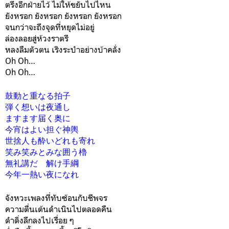
ตรึงอีกฝ่ายไว้ ไม่ให้ขยับไปไหน
ยังหรอก ยังหรอก ยังหรอก ยังหรอก
จนกว่าจะถึงจุดที่หยุดไม่อยู่
ล่องลอยสู่ห้วงราตรี
หลงลืมตัวตน เริงระบำอย่างบ้าคลั่ง
Oh Oh…
Oh Oh…
鼓動と重なる拍子
弾く想いは夜通し
ますます届く奥に
今宵はよい担ぐ神輿
世捨人も酔いどれも寄れ
笑み笑みとみな囲う櫓
無礼講だ 解け手綱
今年一熱い夜になれ
จังหวะเพลงที่ทับซ้อนกับชีพจร
ความตื่นเต้นดำเนินไปตลอดคืน
ดำดิ่งลึกลงไปเรื่อย ๆ