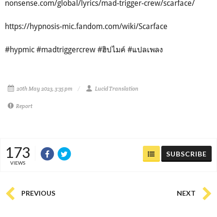
nonsense.com/global/lyrics/mad-trigger-crew/scarface/
https://hypnosis-mic.fandom.com/wiki/Scarface
#hypmic #madtriggercrew #ฮิปไมค์ #แปลเพลง
20th May 2023, 3:35 pm
Lucid Translation
Report
173
SUBSCRIBE
VIEWS
PREVIOUS
NEXT