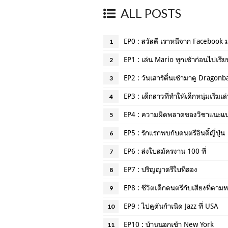
ALL POSTS
EP0 : สวัสดี เราหนีจาก Facebook 
1
EP1 : เล่น Mario ทุกเช้าก่อนไปเรีย
2
EP2 : วันเสาร์ตื่นเช้ามาดู Dragonba
3
EP3 : เด็กสาวที่ทำให้เด็กหนุ่มเริ่มเ
4
EP4 : ความผิดพลาดของวิชาแนะแ
5
EP5 : รักแรกพบกับดนตรีอินดี้ญี่ปุ่น
6
EP6 : ส่งใบสมัครงาน 100 ที่
7
EP7 : ปริญญาตรีใบที่สอง
8
EP8 : ชีวิตเด็กดนตรีกับเสียงที่ตาม
9
EP9 : ไปดูต้นกำเนิด Jazz ที่ USA
10
EP10 : บ้านนอกเข้า New York
11