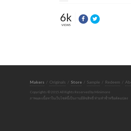
6k
VIEWS
Makers
/
Originals
/
Store
/
Sample
/
Redeem
/
Ab
Copyrights © 2015 All Rights Reserved by Minimore
ภาพและเนื้อหาในเว็บไซต์นี้เป็นงานมีลิขสิทธิ์ ห้ามทำซ้ำหรือดัดแปลง