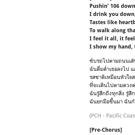
Pushin' 106 dow
I drink you down,
Tastes like heart
To walk along tha
I feel it all, it fee
I show my hand, t
ขับรถไปตามถนนเส้
ฉันดื่มด่ำเธอลงไป แล
รสชาติเหมือนหัวใจ
ที่จะเดินไปตามดวงด
ฉันรู้สึกถึงทุกสิ่ง ร
ฉันยกมือขึ้นมา ฉันก
(PCH - Pacific Coa
[Pre-Chorus]