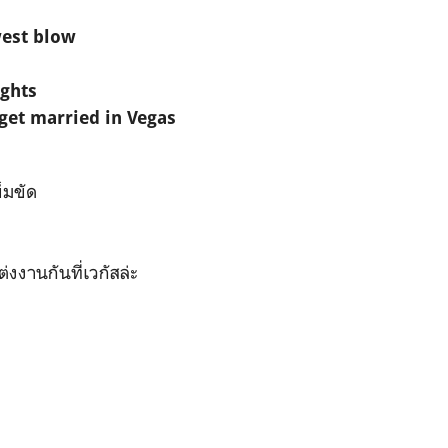
west blow
ights
get married in Vegas
็มขัด
่งงานกันที่เวกัสล่ะ