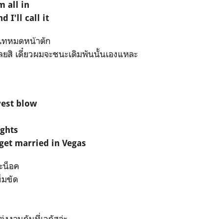
m all in
 I'll call it
มเทหมดหน้าตัก
ลยสิ เดี๋ยวผมจะชนะเดิมพันนั้นเองแหละ
west blow
ights
get married in Vegas
นะน็อค
็มขัด
่งงานกันที่เวกัสล่ะ