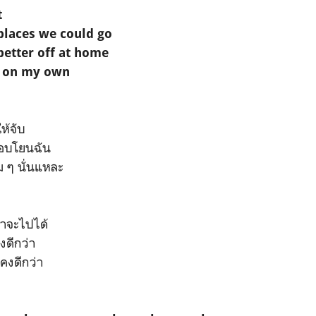
t
places we could go
better off at home
r on my own
ห้จับ
ลอบโยนฉัน
ิม ๆ นั่นแหละ
เราจะไปได้
งดีกว่า
 คงดีกว่า