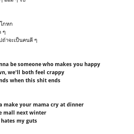
คยโกหก
ด ๆ
ปถ้าจะเป็นคนดี ๆ
wanna be someone who makes you happy
n, we'll both feel crappy
iends when this shit ends
a make your mama cry at dinner
e mall next winter
 hates my guts