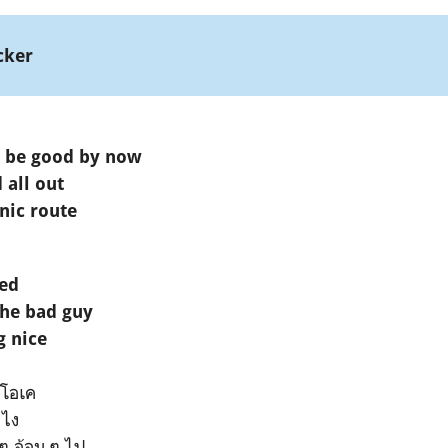
cker
d be good by now
d all out
nic route
ied
 the bad guy
g nice
ะโอเค
งไง
ๆ อ้อม ๆ ไป