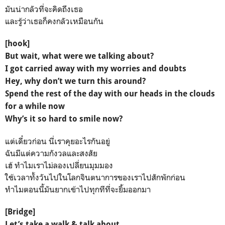
มันน่ากลัวที่จะคิดถึงเธอ
และรู้ว่าเธอก็คงกลัวเหมือนกัน
[hook]
But wait, what were we talking about?
I got carried away with my worries and doubts
Hey, why don’t we turn this around?
Spend the rest of the day with our heads in the clouds
for a while now
Why’s it so hard to smile now?
แต่เดี๋ยวก่อน​ นี่เราคุยอะไรกันอยู่
ฉันมีแต่ความกังวลและสงสัย
เฮ้ ทำไมเราไม่ลองเปลี่ยนมุมมอง
ใช้เวลาทั้งวันไปในโลกจินตนาการ​ของเราไปสักพักก่อน
ทำไมตอนนี้มันยากเข้าไปทุกทีที่จะยิ้มออกมา
[Bridge]
Let’s take a walk & talk about