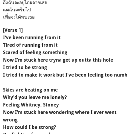
ถึงฉันจะอยู่ไกลจากเธอ
แต่ฉันจะรีบไป
เพื่อจะได้พบเธอ
[Verse 1]
I've been running from it
Tired of running from it
Scared of feeling something
Now I'm stuck here tryna get up outta this hole
I tried to be strong
I tried to make it work but I've been feeling too numb
Skies are beating on me
Why'd you leave me lonely?
Feeling Whitney, Stoney
Now I'm stuck here wondering where I ever went
wrong
How could I be strong?