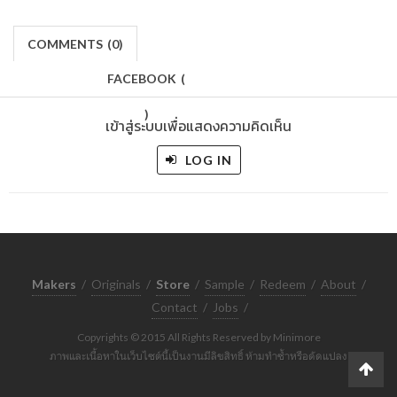
COMMENTS
(
0)
FACEBOOK
(
)
เข้าสู่ระบบเพื่อแสดงความคิดเห็น
LOG IN
Makers
/
Originals
/
Store
/
Sample
/
Redeem
/
About
/
Contact
/
Jobs
/
Copyrights © 2015 All Rights Reserved by Minimore
ภาพและเนื้อหาในเว็บไซต์นี้เป็นงานมีลิขสิทธิ์ ห้ามทำซ้ำหรือดัดแปลง