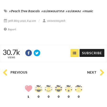
#Peach Tree Rascals
#แปลเพลงสากล
#แปลเพลง
#music
30th May 2020, 6:41 am
cocococoayeah
Report
30.7k
SUBSCRIBE
VIEWS
PREVIOUS
NEXT
1
0
0
0
0
0