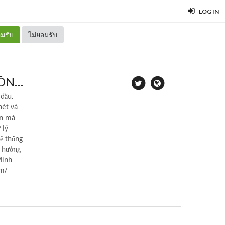
LOG IN
มรับ
ไม่ยอมรับ
RIKVIP - LINK TRUY CẬP RIK VIP MỚI NHẤT 2025 KHÔNG BỊ CHẶN
 đầu,
nét và
ẫn mà
 lý
hệ thống
n hưởng
Minh
om/