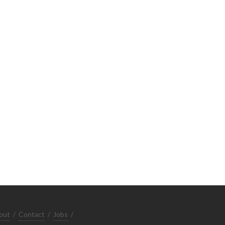
out
/
Contact
/
Jobs
/