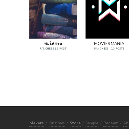
พิมให้อ่าน
MOVIES MANIA
PANCHESS | 1 POST
PANCHESS | 10 POSTS
Makers
/
Originals
/
Store
/
Sample
/
Redeem
/
Ab