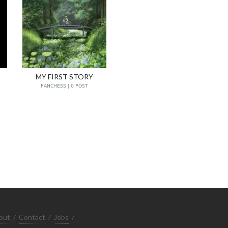
MY FIRST STORY
PANCHESS | 0 POST
out
/
Contact
/
Jobs
/