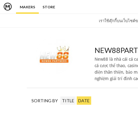
MAKERS
STORE
เราใช้คุ๊กกี้บนเว็บไซ
NEW88PART
New88 là nhà cái cá cư
cá cược thể thao, casi
diện thân thiện, bảo 
nghiệm giải trí đỉnh ca
SORTING BY
TITLE
DATE