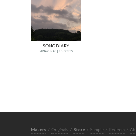
SONG DIARY
MINAZUKAC | 10 POSTS
Makers
/
Originals
/
Store
/
Sample
/
Redeem
/
Ab