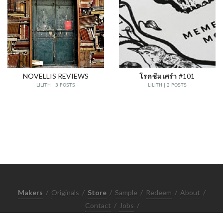
NOVELLIS REVIEWS
โรคซึมเศร้า #101
LILITH | 3 POSTS
LILITH | 2 POSTS
Makers
/
Originals
/
Store
/
Sample
/
Redeem
/
About
/
Contact
/
Jobs
/
Copyrights © 2015 All Rights Reserved by Minimore