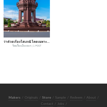
ว่าด้วยเรื่องโสเภณี โดยเฉพาะในกัมพูชา
ร้อยเรื่องเมืองเขมร | 1 POST
Makers
/
Originals
/
Store
/
Sample
/
Redeem
/
About
/
Contact
/
Jobs
/