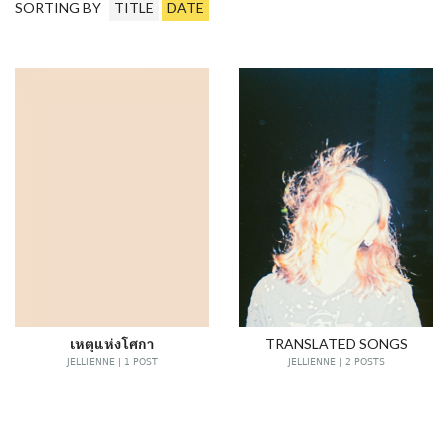
SORTING BY
TITLE
DATE
เหตุแห่งโศกา
TRANSLATED SONGS
JELLIENNE | 1 POST
JELLIENNE | 2 POSTS