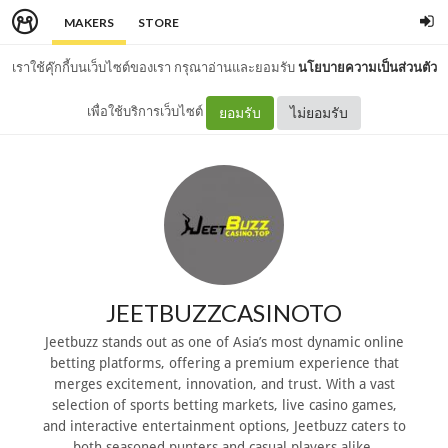
MAKERS
STORE
เราใช้คุ๊กกี้บนเว็บไซต์ของเรา กรุณาอ่านและยอมรับ
นโยบายความเป็นส่วนตัว
เพื่อใช้บริการเว็บไซต์
ยอมรับ
ไม่ยอมรับ
JEETBUZZCASINOTO
Jeetbuzz stands out as one of Asia’s most dynamic online
betting platforms, offering a premium experience that
merges excitement, innovation, and trust. With a vast
selection of sports betting markets, live casino games,
and interactive entertainment options, Jeetbuzz caters to
both seasoned punters and casual players alike.