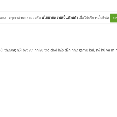
ต์ของเรา กรุณาอ่านและยอมรับ
นโยบายความเป็นส่วนตัว
เพื่อใช้บริการเว็บไซต์
ยอ
đổi thưởng nổi bật với nhiều trò chơi hấp dẫn như game bài, nổ hũ và m