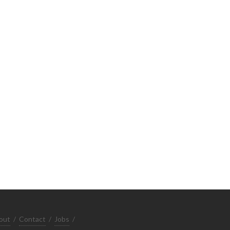
out
/
Contact
/
Jobs
/